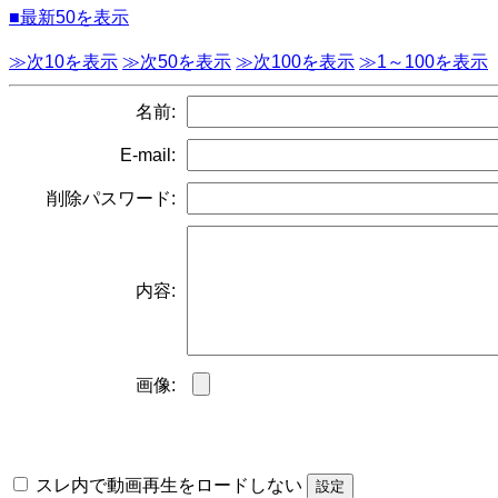
■最新50を表示
≫次10を表示
≫次50を表示
≫次100を表示
≫1～100を表示
名前:
E-mail:
削除パスワード:
内容:
画像:
スレ内で動画再生をロードしない