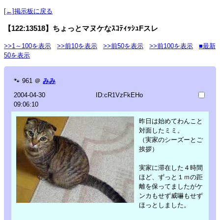
[←]掲示板に戻る
【122:13518】ちょっとマヌケなｽｺﾃｨｯｼｭFスレ
>>1～100を表示
>>前10を表示
>>前50を表示
>>前100を表示
■最新
50を表示
🐾
961
＠
みみ
2004-04-30
ID:cR1VzFkEHo
09:06:10
昨日は始めてわんこと
対面したミミ。
（実家のシーズーとご
挨拶）
実家に滞在した４時間
ほど、ずっと１ｍの距
離を保ってましたがケ
ンカもせず威嚇もせず
ほっとしました。