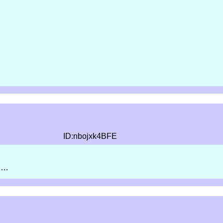
ID:nbojxk4BFE
フ…