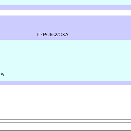
ID:Pst6s2/CXA
（ｗ