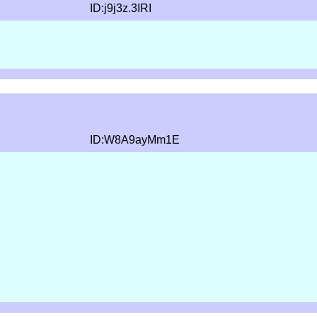
ID:j9j3z.3IRI
ID:W8A9ayMm1E