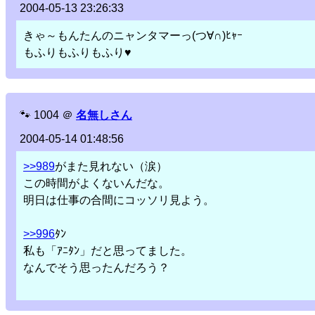
2004-05-13 23:26:33
きゃ～もんたんのニャンタマーっ(つ∀∩)ﾋｬｰ
もふりもふりもふり♥
🐾
1004
＠
名無しさん
2004-05-14 01:48:56
>>989
がまた見れない（涙）
この時間がよくないんだな。
明日は仕事の合間にコッソリ見よう。
>>996
ﾀﾝ
私も「ｱﾆﾀﾝ」だと思ってました。
なんでそう思ったんだろう？