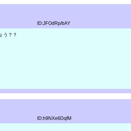
ID:JFOdRp/bAY
ょう？？
ID:h9NXe6DqfM