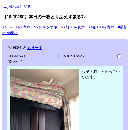
[←]掲示板に戻る
【19:19280】本日の一枚とりあえず張るｽﾚ
>>1～100を表示
>>前10を表示
>>前50を表示
>>前100を表示
■最新
50を表示
🐾
6084
＠
もうーす
2004-09-01
ID:E916bU7Wd2
12:53:24
ウチの猫。とらってい
います。