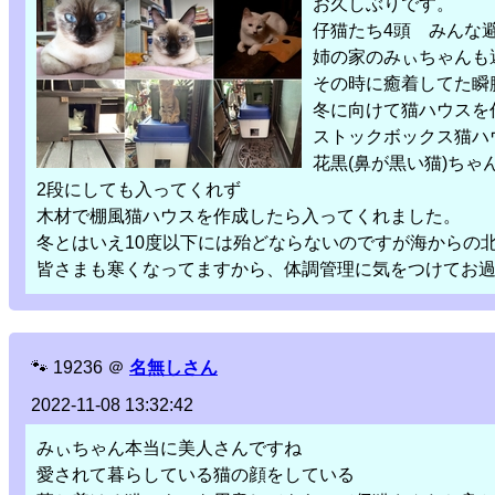
お久しぶりです。
仔猫たち4頭 みんな
姉の家のみぃちゃんも
その時に癒着してた瞬
冬に向けて猫ハウスを
ストックボックス猫ハ
花黒(鼻が黒い猫)ちゃ
2段にしても入ってくれず
木材で棚風猫ハウスを作成したら入ってくれました。
冬とはいえ10度以下には殆どならないのですが海からの
皆さまも寒くなってますから、体調管理に気をつけてお
🐾
19236
＠
名無しさん
2022-11-08 13:32:42
みぃちゃん本当に美人さんですね
愛されて暮らしている猫の顔をしている