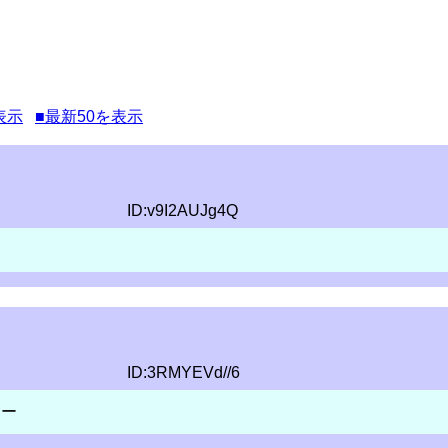
表示
■最新50を表示
ID:v9I2AUJg4Q
ID:3RMYEVd//6
すー