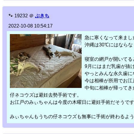
🐾
19232
＠
ぶきち
2022-10-08 10:54:17
急に寒くなって来まし
沖縄は30℃にはなら
寝室の網戸が開いてる
9月にはまだ乳歯が抜
やっとみんな永久歯に
今は相棒が所用でお江
中旬に相棒が帰ってき
仔ネコウズは避妊去勢手術です。
お江戸のみぃちゃんは今度の木曜日に避妊手術だそうで
みぃちゃんもうちの仔ネコウズも無事に手術が終わるよ