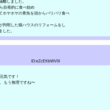
隔離しました。
から自発的に食べ始め
てホヤホヤの青魚を頭からバリバリ食べ
が判明した猫ハウスのリフォームをし
ました。
ID:eZcEKbWV0I
元気です！
、もう無理ですね〜