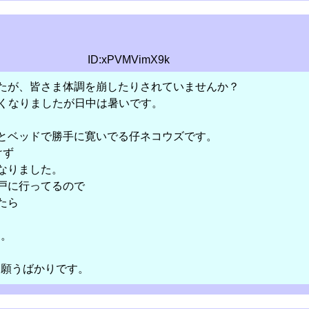
ID:xPVMVimX9k
たが、皆さま体調を崩したりされていませんか？
なくなりましたが日中は暑いです。
とベッドで勝手に寛いでる仔ネコウズです。
けず
なりました。
戸に行ってるので
たら
す。
う願うばかりです。