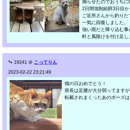
拗らせたのでおうちに
2日間強制給餌3日目
ご近所さんから釣りた
一気に回復しました。
強い雨だと降り込む事
軒と風除けを付け足し
🐾
19241
＠
こってりん
2023-02-22 23:21:49
猫の日おめでとう！
班長は足腰が大分弱ってますが
転載されまくったあのポーズは