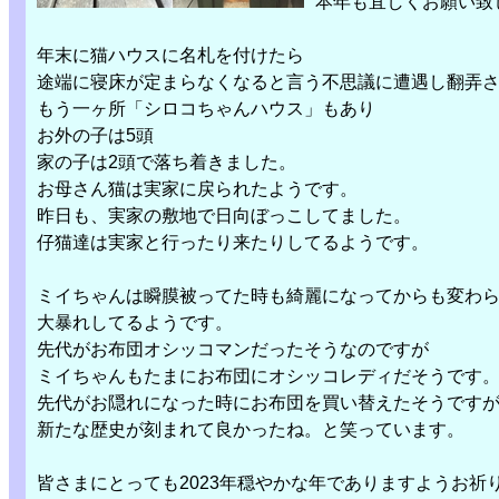
本年も宜しくお願い致
年末に猫ハウスに名札を付けたら
途端に寝床が定まらなくなると言う不思議に遭遇し翻弄
もう一ヶ所「シロコちゃんハウス」もあり
お外の子は5頭
家の子は2頭で落ち着きました。
お母さん猫は実家に戻られたようです。
昨日も、実家の敷地で日向ぼっこしてました。
仔猫達は実家と行ったり来たりしてるようです。
ミイちゃんは瞬膜被ってた時も綺麗になってからも変わ
大暴れしてるようです。
先代がお布団オシッコマンだったそうなのですが
ミイちゃんもたまにお布団にオシッコレディだそうです
先代がお隠れになった時にお布団を買い替えたそうです
新たな歴史が刻まれて良かったね。と笑っています。
皆さまにとっても2023年穏やかな年でありますようお祈