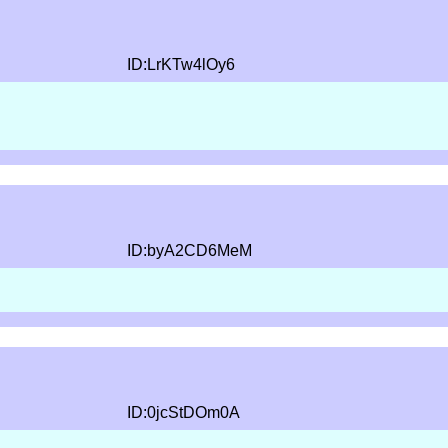
ID:LrKTw4lOy6
ID:byA2CD6MeM
ID:0jcStDOm0A