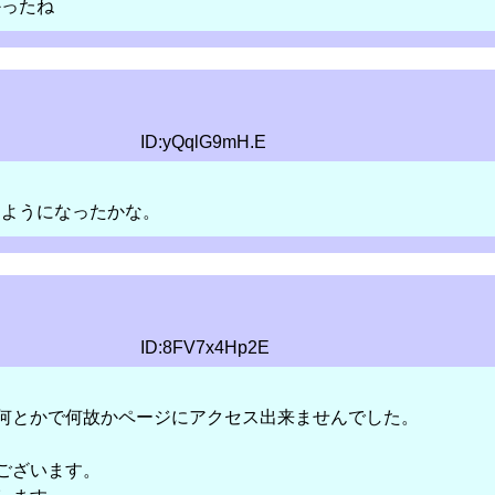
かったね
ID:yQqlG9mH.E
るようになったかな。
ID:8FV7x4Hp2E
何とかで何故かページにアクセス出来ませんでした。
ございます。