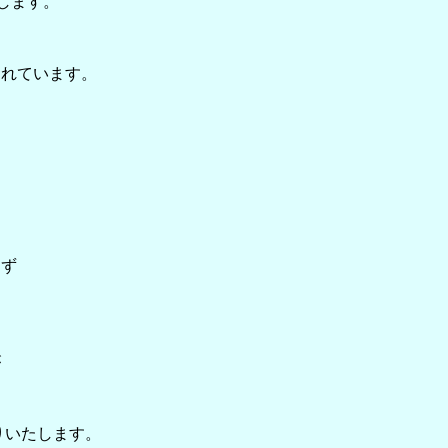
します。
されています。
らず
。
が
りいたします。