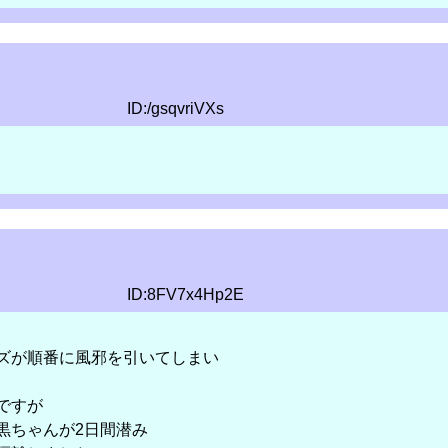
ID:/gsqvriVXs
ID:8FV7x4Hp2E
ズが順番に風邪を引いてしまい
ですが
黒ちゃんが2日間潜み