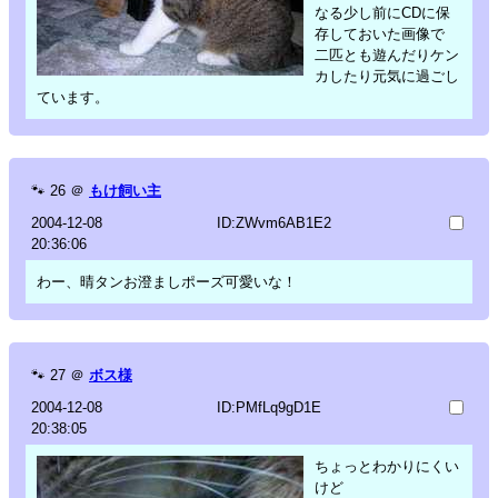
なる少し前にCDに保
存しておいた画像で
二匹とも遊んだりケン
カしたり元気に過ごし
ています。
🐾
26
＠
もけ飼い主
2004-12-08
ID:ZWvm6AB1E2
20:36:06
わー、晴タンお澄ましポーズ可愛いな！
🐾
27
＠
ボス様
2004-12-08
ID:PMfLq9gD1E
20:38:05
ちょっとわかりにくい
けど