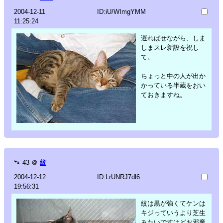
2004-12-11
ID:iU/WImgYMM
11:25:24
遅ればせながら、しま
しまスレ新設を祝し
て。
ちょっと中の人が出か
かっている半蔵をおい
ておきますね。
🐾
43
＠
紋
2004-12-12
ID:LrUNRJ7dl6
19:56:31
紋は黒が強くてケンは
キジっていうより芝生
みたいですけどお邪魔