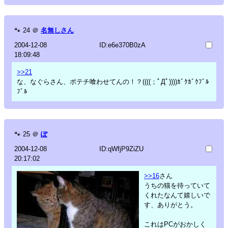
🐾
24
＠
名無しさん
2004-12-08
ID:e6e370B0zA
18:09:48
>>21
な、なぐらさん、ポテチ喰わせてんの！？((((；ﾟДﾟ))))ｶﾞｸｶﾞｸﾌﾞﾙ
ﾌﾞﾙ
🐾
25
＠
ぽ
2004-12-08
ID:qWfjP9ZiZU
20:17:02
>>16
さん
うちの猫を待っていて
くれたなんて嬉しいで
す、ありがとう。
これはPCがおかしく