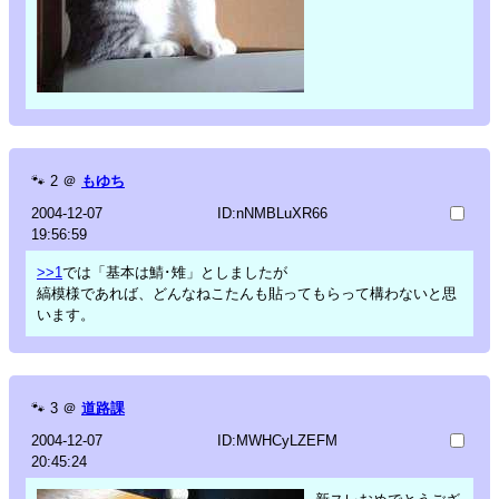
🐾
2
＠
もゆち
2004-12-07
ID:nNMBLuXR66
19:56:59
>>1
では「基本は鯖･雉」としましたが
縞模様であれば、どんなねこたんも貼ってもらって構わないと思
います。
🐾
3
＠
道路課
2004-12-07
ID:MWHCyLZEFM
20:45:24