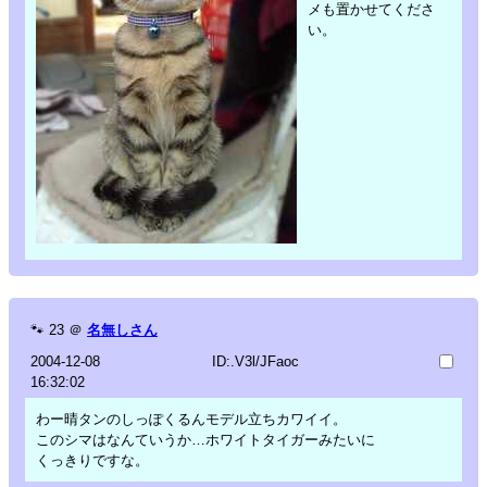
メも置かせてくださ
い。
🐾
23
＠
名無しさん
2004-12-08
ID:.V3l/JFaoc
16:32:02
わー晴タンのしっぽくるんモデル立ちカワイイ。
このシマはなんていうか…ホワイトタイガーみたいに
くっきりですな。