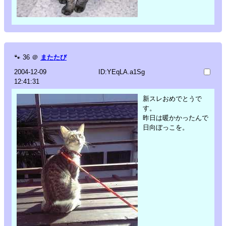
🐾
36
＠
またたび
2004-12-09
ID:YEqLA.a1Sg
12:41:31
新スレおめでとうで
す。
昨日は暖かかったんで
日向ぼっこを。