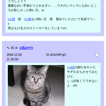
うでしょう？
素敵な白い手袋がうらやますい……ウチのシマシマにも白いとこ
ろが欲しかった飼い主。w
>>23
様
>>26
もけ飼い主 様 褒めていただいて光栄でつ～
v
実はもけ夫人のストーカーをしていまつvv
🐾
35
＠
３匹のﾏﾏﾝ
2004-12-09
ID:4Oh/WPqE/.
11:39:58
>>22
の晴ﾀﾝみたいに
モデル立ちさせてみた
けど、
しっぽ短くてできない
よ…orz