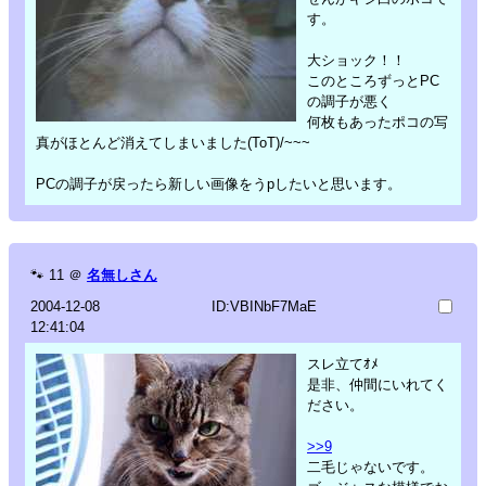
す。
大ショック！！
このところずっとPC
の調子が悪く
何枚もあったポコの写
真がほとんど消えてしまいました(ToT)/~~~
PCの調子が戻ったら新しい画像をうpしたいと思います。
🐾
11
＠
名無しさん
2004-12-08
ID:VBINbF7MaE
12:41:04
スレ立てｵﾒ
是非、仲間にいれてく
ださい。
>>9
二毛じゃないです。