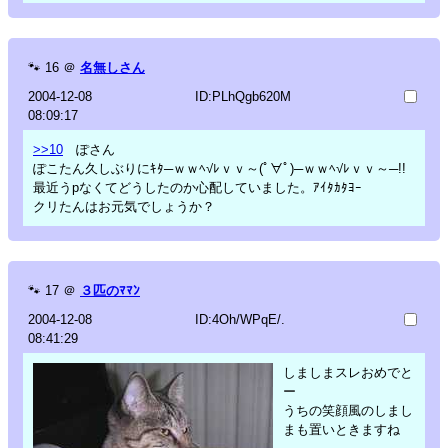
🐾
16
＠
名無しさん
2004-12-08
ID:PLhQgb620M
08:09:17
>>10
ぽさん
ぽこたん久しぶりにｷﾀ─ｗｗﾍ√ﾚｖｖ～(ﾟ∀ﾟ)─ｗｗﾍ√ﾚｖｖ～─!!
最近うpなくてどうしたのか心配していました。ｱｲﾀｶﾀﾖｰ
クリたんはお元気でしょうか？
🐾
17
＠
３匹のﾏﾏﾝ
2004-12-08
ID:4Oh/WPqE/.
08:41:29
しましまスレおめでと
ー
うちの笑顔風のしまし
まも置いときますね