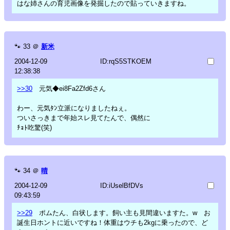
はな姉さんの育児画像を発掘したので貼っていきますね。
🐾
33
＠
新米
2004-12-09
ID:rqS5STKOEM
12:38:38
>>30
元気◆ei8Fa2Zfd6さん
わー、元気ﾀﾝ立派になりましたねぇ。
ついさっきまで年始スレ見てたんで、偶然に
ﾁｮﾄ吃驚(笑)
🐾
34
＠
晴
2004-12-09
ID:iUselBfDVs
09:43:59
>>29
ポムたん、白状します。飼い主も見間違いますた。w お
誕生日ホントに近いですね！体重はウチも2kgに乗ったので、ど