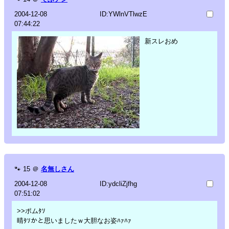
2004-12-08
ID:YWlnVTlwzE
07:44:22
新スレおめ
🐾
15
＠
名無しさん
2004-12-08
ID:ydcliZjfhg
07:51:02
>>ポムﾀｿ
晴ﾀｿかと思いましたｗ大胆なお姿ﾊｧﾊｧ