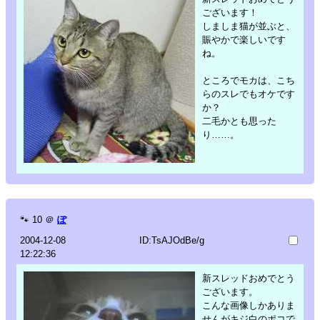
ございます！
しましま猫が並ぶと、
賑やかで楽しいです
ね。
ところでモカは、こち
らのスレでもオケです
か？
二毛かとも思った
り……。
🐾
10
＠
ぽ
2004-12-08
ID:TsAJOdBe/g
12:22:36
新スレッドおめでとう
ございます。
こんな画像しかありま
せんがキジ白のポコで