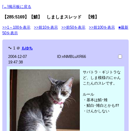
[←]掲示板に戻る
【285:5169】【鯖】 しましまスレッド 【雉】
>>1～100を表示
>>前10を表示
>>前50を表示
>>前100を表示
■最新
50を表示
🐾
1
＠
もゆち
2004-12-07
ID:nNMBLuXR66
19:47:38
サバトラ・ギジトラな
ど、しま模様のにゃん
こたんのスレです。
ルール
・基本は鯖･雉
・鯖白･雉白とかもｵｹ
・けんかしない