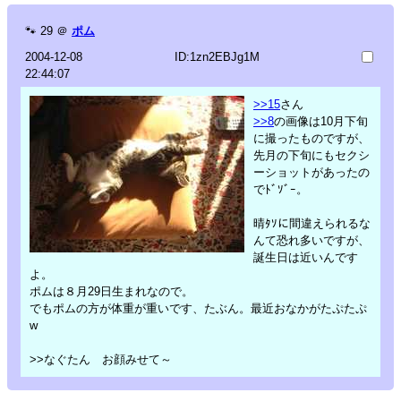
🐾
29
＠
ポム
2004-12-08
ID:1zn2EBJg1M
22:44:07
>>15
さん
>>8
の画像は10月下旬
に撮ったものですが、
先月の下旬にもセクシ
ーショットがあったの
でﾄﾞｿﾞｰ。
晴ﾀｿに間違えられるな
んて恐れ多いですが、
誕生日は近いんです
よ。
ポムは８月29日生まれなので。
でもポムの方が体重が重いです、たぶん。最近おなかがたぷたぷ
w
>>なぐたん お顔みせて～