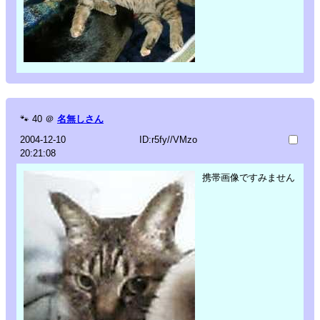
🐾
40
＠
名無しさん
2004-12-10
ID:r5fy//VMzo
20:21:08
携帯画像ですみません