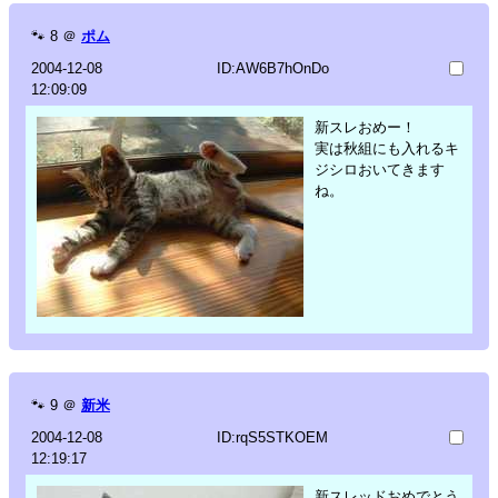
🐾
8
＠
ポム
2004-12-08
ID:AW6B7hOnDo
12:09:09
新スレおめー！
実は秋組にも入れるキ
ジシロおいてきます
ね。
🐾
9
＠
新米
2004-12-08
ID:rqS5STKOEM
12:19:17
新スレッドおめでとう