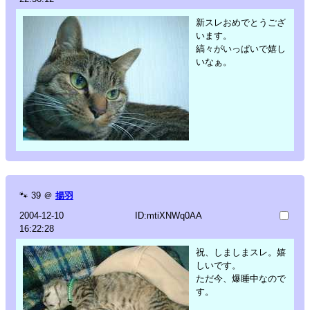
新スレおめでとうござ
います。
縞々がいっぱいで嬉し
いなぁ。
🐾
39
＠
揚羽
2004-12-10
ID:mtiXNWq0AA
16:22:28
祝、しましまスレ。嬉
しいです。
ただ今、爆睡中なので
す。