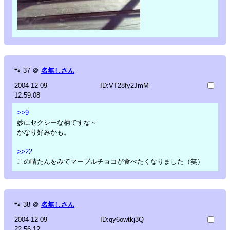
🐾
37
＠
名無しさん
2004-12-09
ID:VT28fy2JmM
12:59:08
>>9
妙にセクシーな柄ですな～
かなり好みかも。
>>22
この晴たんをみてマーブルチョコが食べたくなりました（笑）
🐾
38
＠
名無しさん
2004-12-09
ID:qy6owtkj3Q
22:56:12