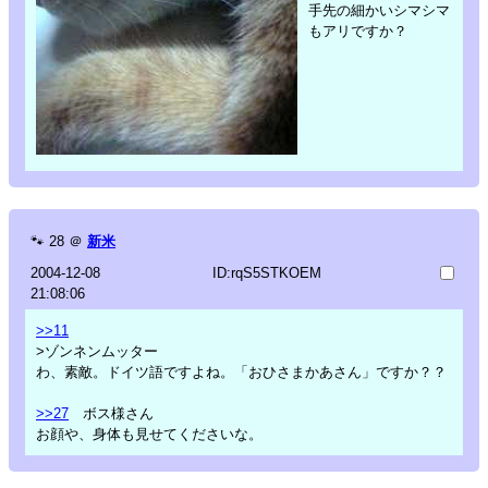
手先の細かいシマシマ
もアリですか？
🐾
28
＠
新米
2004-12-08
ID:rqS5STKOEM
21:08:06
>>11
>ゾンネンムッター
わ、素敵。ドイツ語ですよね。「おひさまかあさん」ですか？？
>>27
ボス様さん
お顔や、身体も見せてくださいな。