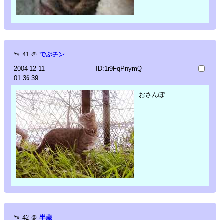
🐾
41
＠
でぶチン
2004-12-11
ID:1r9FqPnymQ
01:36:39
おさんぽ
🐾
42
＠
半蔵