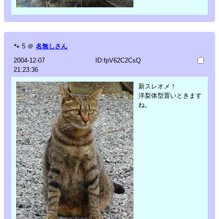
🐾
5
＠
名無しさん
2004-12-07
ID:fpV62C2CsQ
21:23:36
新スレオメ！
洋梨体型置いときます
ね。