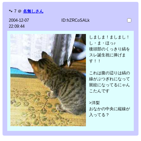
🐾
7
＠
名無しさん
2004-12-07
ID:frZRCoSALk
22:09:44
しましま！ましまし！
し・ま・ほっ♪
後頭部のくっきり縞を
スレ誕生祝に捧げま
す！！
これは腹の辺りは縞の
線がぶつぎれになって
斑紋になってるにゃん
こたんです
>洋梨
おなかの中央に縦線が
入ってる？