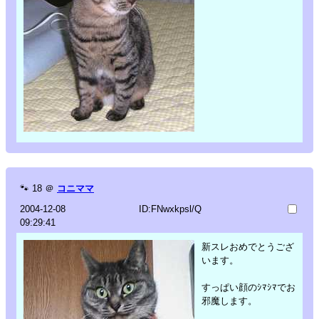
🐾
18
＠
コニママ
2004-12-08
ID:FNwxkpsl/Q
09:29:41
新スレおめでとうござ
います。
すっぱい顔のｼﾏｼﾏでお
邪魔します。