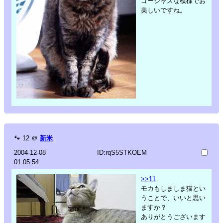
ゴージャスな模様でお
美しいですね。
🐾
12
＠
新米
2004-12-08
ID:rqS5STKOEM
01:05:54
>>11
モカもしましま猫とい
うことで、いいと思い
ますか？
ありがとうございます