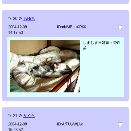
🐾
20
＠
もゆち
2004-12-08
ID:nNMBLuXR66
14:17:50
しましま三姉妹＋茶白
弟
🐾
21
＠
なぐら
2004-12-08
ID:A/FUwWjJw.
15:23:52