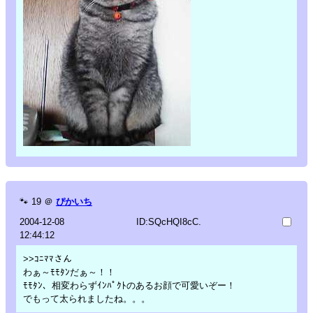
🐾
19
＠
ぴかいち
2004-12-08
ID:SQcHQI8cC.
12:44:12
>>ｺﾆﾏﾏさん
わぁ～ﾓﾓﾀﾝだぁ～！！
ﾓﾓﾀﾝ、相変わらずｲﾝﾊﾟｸﾄのあるお顔で可愛いぞー！
でもって太られましたね。。。