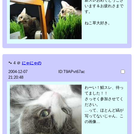
新スレおめでとうござ
います＆お疲れさまで
す。
ねこ草大好き。
🐾
4
＠
にゃにゃの
2004-12-07
ID:T9APvt67ac
21:20:48
わーい！鯖スレ、待っ
てました！！
さっそく参加させてく
ださい。
…って、ほとんど縞が
写ってないじゃん、こ
の画像…