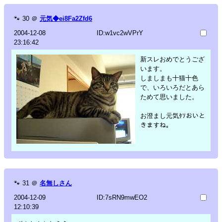
🐾
30
＠
元気◆ei8Fa2Zfd6
2004-12-08
ID:w1vc2wVPrY
23:16:42
新スレおめでとうござ
います。
しましまも十猫十色
で、いろいろだとあら
ためて思いました。
お澄まし元気ﾀｿおいと
きますね。
🐾
31
＠
名無しさん
2004-12-09
ID:7sRN9mwEO2
12:10:39