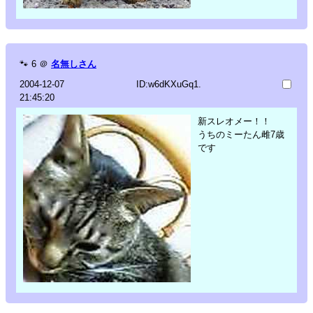
🐾
6
＠
名無しさん
2004-12-07
ID:w6dKXuGq1.
21:45:20
新スレオメー！！
うちのミーたん雌7歳
です