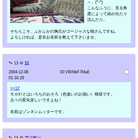
～。(^-^)
こんなふうに、見る角
度によって縞が出たり
沈んだり。
そちらこそ、ふかふかの胸元がゴージャスな猫さんですね。
よろしければ、是非お名前を教えて下さいませ。
🐾
13
＠
11
2004-12-08
ID:VBINbF7MaE
01:16:29
>>12
モカﾀﾝとはいろちのおそろ（色違いのお揃い）模様です。
点々の変化楽しいですよね！
名前はゾンネンムッターです。
🐾
14
＠
でぶチン