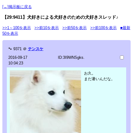
[←]掲示板に戻る
【29:9411】犬好きによる犬好きのための犬好きスレッド♪
>>1～100を表示
>>前10を表示
>>前50を表示
>>前100を表示
■最新
50を表示
🐾
9371
＠
テンスケ
2016-09-17
ID:3I9WNSgks.
10:04:23
お久。
まだ暑いんだな。