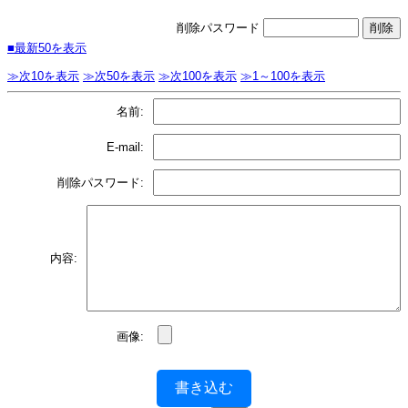
削除パスワード
■最新50を表示
≫次10を表示
≫次50を表示
≫次100を表示
≫1～100を表示
名前:
E-mail:
削除パスワード:
内容:
画像:
書き込む