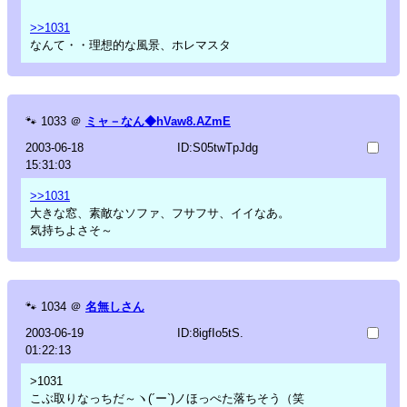
>>1031
なんて・・理想的な風景、ホレマスタ
🐾
1033
＠
ミャ－なん◆hVaw8.AZmE
2003-06-18
ID:S05twTpJdg
15:31:03
>>1031
大きな窓、素敵なソファ、フサフサ、イイなあ。
気持ちよさそ～
🐾
1034
＠
名無しさん
2003-06-19
ID:8igfIo5tS.
01:22:13
>1031
こぶ取りなっちだ～ヽ(´ー`)ノほっぺた落ちそう（笑