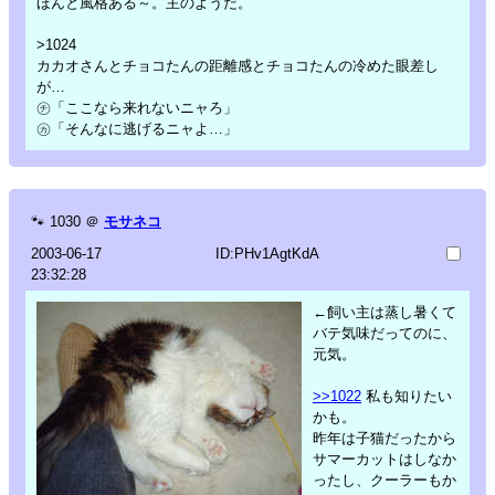
ほんと風格ある～。主のようだ。
>1024
カカオさんとチョコたんの距離感とチョコたんの冷めた眼差し
が…
㋠「ここなら来れないニャろ」
㋕「そんなに逃げるニャよ…」
🐾
1030
＠
モサネコ
2003-06-17
ID:PHv1AgtKdA
23:32:28
←飼い主は蒸し暑くて
バテ気味だってのに、
元気。
>>1022
私も知りたい
かも。
昨年は子猫だったから
サマーカットはしなか
ったし、クーラーもか