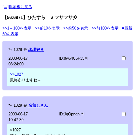
[←]掲示板に戻る
【56:6971】ひたすら ミフサフサ彡
>>1～100を表示
>>前10を表示
>>前50を表示
>>前100を表示
■最新
50を表示
🐾
1028
＠
珈琲好き
2003-06-17
ID:8w64C6F35M
08:24:00
>>1027
風格ありますね～
🐾
1029
＠
名無しさん
2003-06-17
ID:JgOpngn.YI
10:47:39
>1027