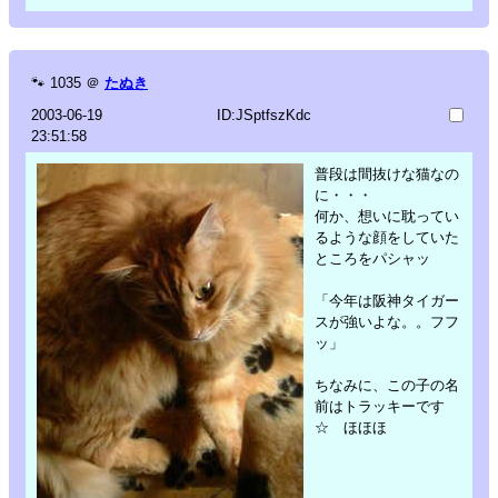
🐾
1035
＠
たぬき
2003-06-19
ID:JSptfszKdc
23:51:58
普段は間抜けな猫なの
に・・・
何か、想いに耽ってい
るような顔をしていた
ところをパシャッ
「今年は阪神タイガー
スが強いよな。。フフ
ッ」
ちなみに、この子の名
前はトラッキーです
☆ ほほほ