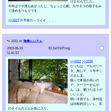
けませんでした。
今年はフサ度もあがったし、ちょっと心配。モサネコの様子をみ
て決めるつもりです。
>>1027
片手袋カッコイイ、、、
🐾
1031
＠
海◆o.i.i.Y.a.
2003-06-18
ID:ZetY6/P/mg
11:41:57
>>1022
>>1030
なっちは「マルガリー
タ」無しで、１年中こ
のまんま。
猫って体温が高いの
で、クーラーがんが
ん…は、避けたほうが
いいとか。
弱い冷房でも、床付近
は比較的涼しいし、石
のタイルの上もお気に入り。