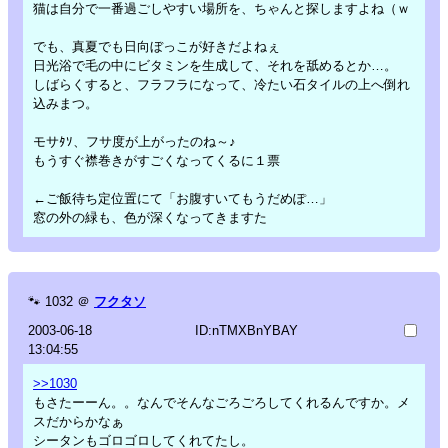
猫は自分で一番過ごしやすい場所を、ちゃんと探しますよね（ｗ
でも、真夏でも日向ぼっこが好きだよねぇ
日光浴で毛の中にビタミンを生成して、それを舐めるとか…。
しばらくすると、フラフラになって、冷たい石タイルの上へ倒れ
込みまつ。
モサﾀｿ、フサ度が上がったのね～♪
もうすぐ襟巻きがすごくなってくるに１票
←ご飯待ち定位置にて「お腹すいてもうだめぽ…」
窓の外の緑も、色が深くなってきますた
🐾
1032
＠
フクタソ
2003-06-18
ID:nTMXBnYBAY
13:04:55
>>1030
もさたーーん。。なんでそんなごろごろしてくれるんですか。メ
スだからかなぁ
シータンもゴロゴロしてくれてたし。