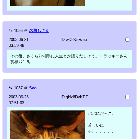
🐾
1036
＠
名無しさん
2003-06-21
ID:wD8K5R/5e.
03:39:49
その後、さくらﾀﾝ相手に人生とか語りだしそう。トラッキーさん
貫禄ﾀﾌﾟｰﾘ。
🐾
1037
＠
Seo
2003-06-23
ID:gHx8DvKPT.
07:51:03
パパにだっこ。
苦しいに
ゃ。。。。。。