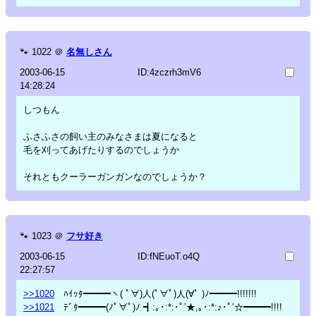
🐾
1022
＠
名無しさん
2003-06-15
ID:4zczrh3mV6
14:28:24
しつもん
ふさふさの飼い主のみなさまは夏になると
毛を刈ってあげたりするのでしょうか
それともクーラーガンガンなのでしょうか？
🐾
1023
＠
フサ好き
2003-06-15
ID:fNEuoT.o4Q
22:27:57
>>1020
ﾊｲｯﾀ━━━ヽ( ﾟ∀)人(ﾟ∀ﾟ)人(∀ﾟ )ﾉ━━━!!!!!!!
>>1021
ﾃﾞﾀ━━━(ﾉﾟ∀ﾟ)ﾉ ┫:｡･:*:･ﾟ’★,｡･:*:♪･ﾟ’☆━━━!!!!