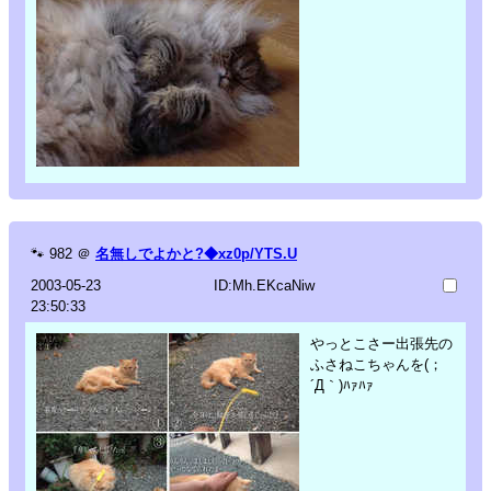
🐾
982
＠
名無しでよかと?◆xz0p/YTS.U
2003-05-23
ID:Mh.EKcaNiw
23:50:33
やっとこさー出張先の
ふさねこちゃんを(；
´Д｀)ﾊｧﾊｧ