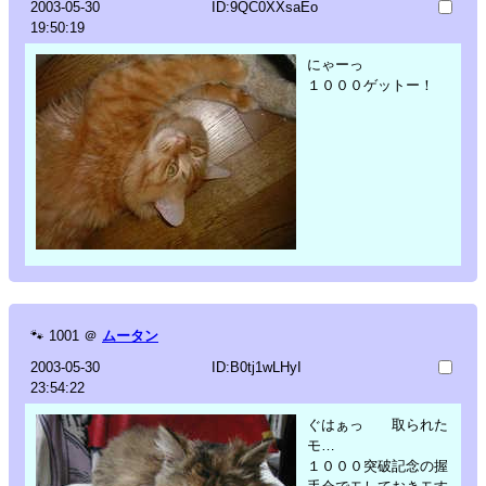
2003-05-30
ID:9QC0XXsaEo
19:50:19
にゃーっ
１０００ゲットー！
🐾
1001
＠
ムータン
2003-05-30
ID:B0tj1wLHyI
23:54:22
ぐはぁっ 取られた
モ…
１０００突破記念の握