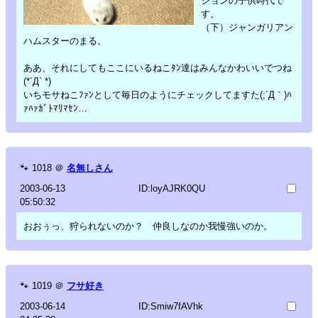
ジョンの子供時代で
す。
（下）ジャンガリアン
ハムスターのまる。
ああ、それにしてもここにいるねこﾀﾝ達はみんなかわいいでつね
(*´Д` *)
いちモサねこﾌｧﾝとして毎日のようにチェックしてますた(;´Д｀)ﾊ
ｧﾊｧｶﾞﾄﾏﾘﾏｾﾝ…
🐾
1018
＠
名無しさん
2003-06-13
ID:loyAJRK0QU
05:50:32
おおぅっ、狩られないのか？ 仲良しなのか我慢強いのか。
🐾
1019
＠
フサ好き
2003-06-14
ID:Smiw7fAVhk