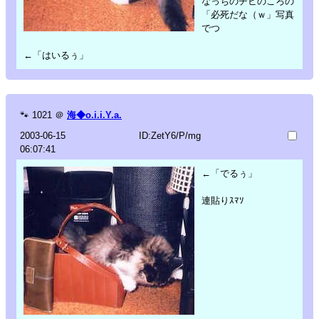
なっちのチビのころの
「必死だな（ｗ」写真
でつ
←「はいるぅ」
🐾
1021
＠
海◆o.i.i.Y.a.
2003-06-15
ID:ZetY6/P/mg
06:07:41
←「でるぅ」
連貼りｽﾏｿ