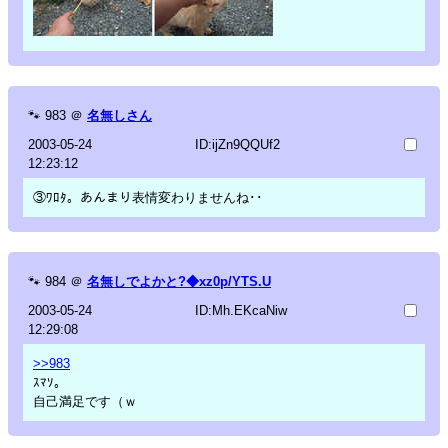
🐾
983
＠
名無しさん
2003-05-24
ID:ijZn9QQUf2
12:23:12
③ﾜﾛﾀ。あんまり表情変わりませんね･･
🐾
984
＠
名無しでよかと?◆xz0p/YTS.U
2003-05-24
ID:Mh.EKcaNiw
12:29:08
>>983
ｽﾏｿ。
自己満足です（ｗ