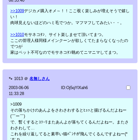
08:33:40
>>1009
デジカメ購入オメ～！！ここ覗く楽しみが増えそうで嬉し
い！
肉球見えないほどのハミ毛でつか。マフマフしてみたい・・。
>>1010
モサネコﾀﾝ、サイト楽しませて頂いてまつ。
ここの管理人様同様メインクーンが欲しくてたまらなくなったの
でつが
家はペット不可なのでモサネコﾀﾝ眺めてニマニマしてまつ。
🐾
1013
＠
名無しさん
2003-06-06
ID:Oj5qYlXah6
11:33:28
>1009
その落ちかけのあんよをさわさわするとﾋｭｯと揚げるんだよねー
(￣ー￣)
で、暫くするとｺｿｰﾘまたあんよが落ちてくるんだよねー。またさ
わさわして…
これを繰り返してると素早い猫ﾊﾟﾝﾁが飛んでくるんですよねー(*
´Д` *)