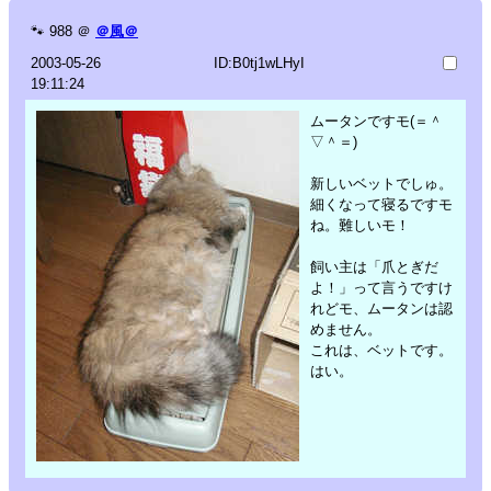
🐾
988
＠
＠風＠
2003-05-26
ID:B0tj1wLHyI
19:11:24
ムータンですモ(＝＾
▽＾＝)
新しいベットでしゅ。
細くなって寝るですモ
ね。難しいモ！
飼い主は「爪とぎだ
よ！」って言うですけ
れどモ、ムータンは認
めません。
これは、ベットです。
はい。