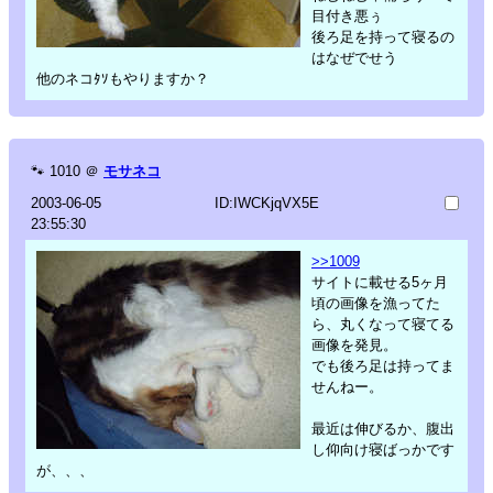
目付き悪ぅ
後ろ足を持って寝るの
はなぜでせう
他のネコﾀｿもやりますか？
🐾
1010
＠
モサネコ
2003-06-05
ID:IWCKjqVX5E
23:55:30
>>1009
サイトに載せる5ヶ月
頃の画像を漁ってた
ら、丸くなって寝てる
画像を発見。
でも後ろ足は持ってま
せんねー。
最近は伸びるか、腹出
し仰向け寝ばっかです
が、、、