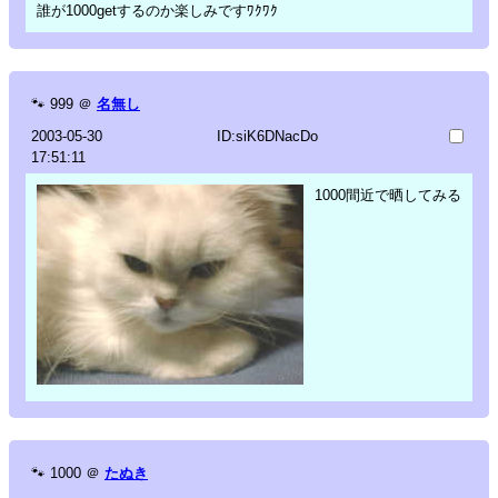
誰が1000getするのか楽しみですﾜｸﾜｸ
🐾
999
＠
名無し
2003-05-30
ID:siK6DNacDo
17:51:11
1000間近で晒してみる
🐾
1000
＠
たぬき