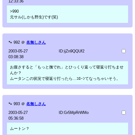
12:33:36
>990
元サル(しかも野生)です(笑)
🐾
992
＠
名無しさん
2003-05-27
ID:ijZn9QQUf2
03:08:38
お腹さすると「もっと撫でれ」とひっくり返って寝返り打ちませ
んか？
ムータンこの状況で寝返り打ったら…ｺﾛｰﾝてなっちゃいそう。
🐾
993
＠
名無しさん
2003-05-27
ID:Gr5MpRrWMo
05:36:58
ムートン？