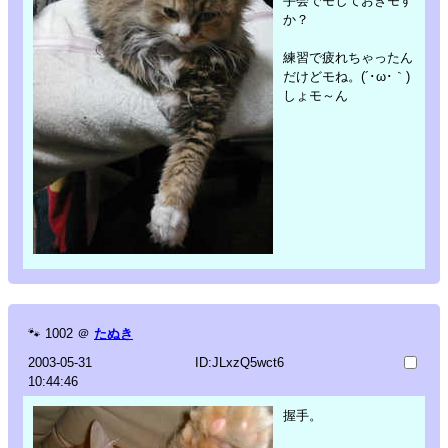
手会でモしておきモす
か？
練習で疲れちゃったん
だけどモね。(´･ω･｀)
しょモ～ん
🐾
1002
＠
たぬき
2003-05-31
ID:JLxzQ5wct6
10:44:46
握手。