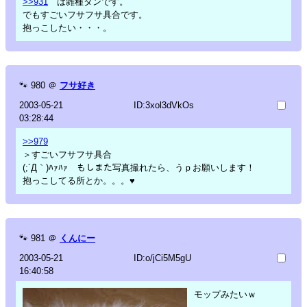
>>931
は雑種タンです。
でもすごいフサフサ具合です。
抱っこしたい・・・。
🐾
980
＠
フサ好き
2003-05-21
ID:3xol3dVkOs
03:28:44
>>979
＞すごいフサフサ具合
(;´Д｀)ﾊｧﾊｧ もしまた写真撮れたら、うｐお願いします！
抱っこしてる所とか。。。♥
🐾
981
＠
くんにー
2003-05-21
ID:o/jCi5M5gU
16:40:58
モップみたいｗ