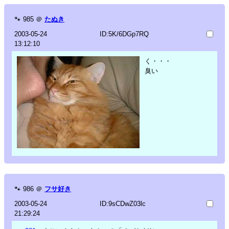
🐾
985
＠
たぬき
2003-05-24
ID:5K/6DGp7RQ
13:12:10
く・・・
臭い
🐾
986
＠
フサ好き
2003-05-24
ID:9sCDwZ03lc
21:29:24