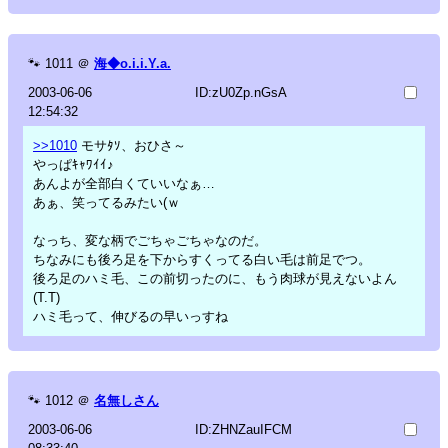
🐾
1011
＠
海◆o.i.i.Y.a.
2003-06-06
ID:zU0Zp.nGsA
12:54:32
>>1010
モサﾀｿ、おひさ～
やっぱｷｬﾜｲｲ♪
あんよが全部白くていいなぁ…
あぁ、笑ってるみたい(ｗ
なっち、変な柄でごちゃごちゃなのだ。
ちなみにも後ろ足を下からすくってる白い毛は前足でつ。
後ろ足のハミ毛、この前切ったのに、もう肉球が見えないよん
(T.T)
ハミ毛って、伸びるの早いっすね
🐾
1012
＠
名無しさん
2003-06-06
ID:ZHNZauIFCM