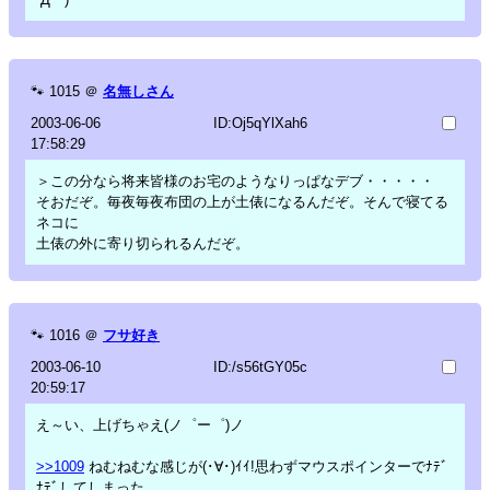
🐾
1015
＠
名無しさん
2003-06-06
ID:Oj5qYlXah6
17:58:29
＞この分なら将来皆様のお宅のようなりっぱなデブ・・・・・
そおだぞ。毎夜毎夜布団の上が土俵になるんだぞ。そんで寝てる
ネコに
土俵の外に寄り切られるんだぞ。
🐾
1016
＠
フサ好き
2003-06-10
ID:/s56tGY05c
20:59:17
え～い、上げちゃえ(ノ゜ー゜)ノ
>>1009
ねむねむな感じが(･∀･)ｲｲ!思わずマウスポインターでﾅﾃﾞ
ﾅﾃﾞしてしまった。