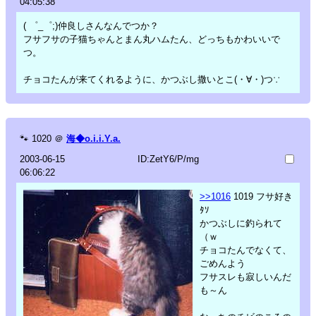
04:05:38
( ゜_゜;)仲良しさんなんでつか？
フサフサの子猫ちゃんとまん丸ハムたん、どっちもかわいいで
つ。
チョコたんが来てくれるように、かつぶし撒いとこ(・∀・)つ∵
🐾
1020
＠
海◆o.i.i.Y.a.
2003-06-15
ID:ZetY6/P/mg
06:06:22
>>1016
1019 フサ好き
ﾀｿ
かつぶしに釣られて
（ｗ
チョコたんでなくて、
ごめんよう
フサスレも寂しいんだ
も～ん