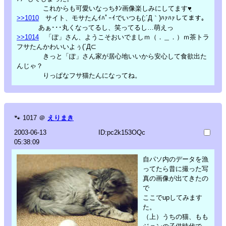
これからも可愛いなっちﾀﾝ画像楽しみにしてます♥ฺ
>>1010
サイト、モサたんｲﾊﾟｰｲでいつも(;´Д｀)ﾊｧﾊｧしてます。
あぁ･･･丸くなってるし、笑ってるし…萌えっ
>>1014
「ぽ」さん、ようこそおいでましｍ（．＿．）ｍ茶トラ
フサたんかわいいよぅ(´Д⊂
きっと「ぽ」さん家が居心地いいから安心して食欲出た
んじゃ？
りっぱなフサ猫たんになってね。
🐾
1017
＠
えりまき
2003-06-13
ID:pc2k153OQc
05:38:09
自パソ内のデータを漁
ってたら昔に撮った写
真の画像が出てきたの
で
ここでupしてみます
た。
（上）うちの猫、もも