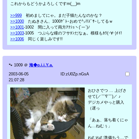
これからもどうかよろしくですm(__)m
>>999
初めましてにゃ。まだ子猫たんなのかな？
>>1000
たぬきさん、1000ｹﾞﾄｰおめで㌧!!ｽﾞｻｰしてるｗ
>>1001
-1002 間に入って両方ｱｸｼｭヽ(´ー`)ﾉ
>>1003
-1005 つぶらな瞳のフサﾀﾝだなぁ。模様もｶﾜ(･∀･)ｲｲ!
>>1006
同じく楽しみです!!
🐾
1009
＠
海◆o.i.i.Y.a.
2003-06-05
ID:zU0Zp.nGsA
21:07:28
おひさでつ … 上げさ
せて(／￣∇￣)／ ♪
デジカメやっと購入
（遅っ
「あぁ、落ち着くにゃ
ん…ねむぅ」
ねむねむ準備ちう…で