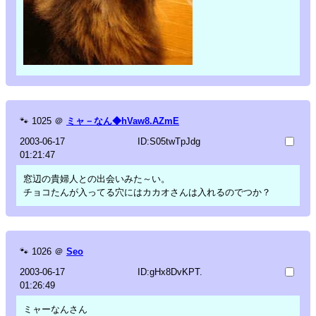
🐾
1025
＠
ミャ－なん◆hVaw8.AZmE
2003-06-17
ID:S05twTpJdg
01:21:47
窓辺の貴婦人との出会いみた～い。
チョコたんが入ってる穴にはカカオさんは入れるのでつか？
🐾
1026
＠
Seo
2003-06-17
ID:gHx8DvKPT.
01:26:49
ミャーなんさん