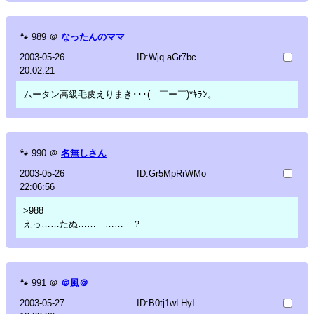
🐾
989
＠
なったんのママ
2003-05-26
ID:Wjq.aGr7bc
20:02:21
ムータン高級毛皮えりまき･･･( ￣ー￣)*ｷﾗﾝ。
🐾
990
＠
名無しさん
2003-05-26
ID:Gr5MpRrWMo
22:06:56
>988
えっ……たぬ…… …… ？
🐾
991
＠
＠風＠
2003-05-27
ID:B0tj1wLHyI