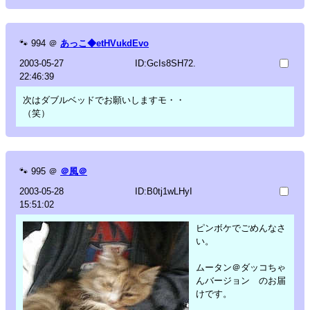
🐾
994
＠
あっこ◆etHVukdEvo
2003-05-27
ID:GcIs8SH72.
22:46:39
次はダブルベッドでお願いしますモ・・
（笑）
🐾
995
＠
＠風＠
2003-05-28
ID:B0tj1wLHyI
15:51:02
ピンボケでごめんなさ
い。
ムータン＠ダッコちゃ
んバージョン のお届
けです。