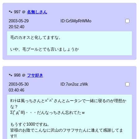
🐾
997
＠
名無しさん
2003-05-29
ID:Gr5MpRrWMo
20:52:40
毛のカオスと化してますな。
いや、毛プールとでも言いましょうか
🐾
998
＠
フサ好き
2003-05-30
ID:7on2oz.zWk
03:40:46
ﾎﾝﾄは風っちさんとﾊﾟﾊﾟさんとムータンで一緒に寝るのが理想か
な？
Σ(ﾟдﾟlll)・・・だんなっちさん忘れてたｗ
もうすぐ1000ですね。
皆様のお陰でこんなに沢山のフサフサたんに逢えて感謝してま
す!!