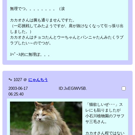
無理でつ。。。。。。。。（涙
カカオさんは腕も通りませんですた。
（一応挑戦してみたようですが、肩が抜けなくなって引っ張り出
しました。）
カカオさんはチョコたんとウーちゃんとパンニャたんみたくラブ
ラブしたい～のでつが。
ｽﾍﾟｰｽ的に無理ぽ。。。
🐾
1027
＠
にゃんちう
2003-06-17
ID:JxEGlWV5B.
06:25:40
「猫欲しいぜ･･･」ス
レにも貼りましたが
小石川植物園のフサフ
サ三毛さん。
カカオさん程ではない