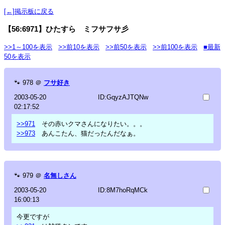
[←]掲示板に戻る
【56:6971】ひたすら ミフサフサ彡
>>1～100を表示
>>前10を表示
>>前50を表示
>>前100を表示
■最新
50を表示
🐾
978
＠
フサ好き
2003-05-20
ID:GqyzAJTQNw
02:17:52
>>971
その赤いクマさんになりたい。。。
>>973
あんこたん、猫だったんだなぁ。
🐾
979
＠
名無しさん
2003-05-20
ID:8M7hoRqMCk
16:00:13
今更ですが