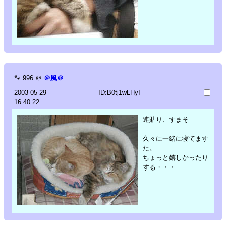
🐾
996
＠
＠風＠
2003-05-29
ID:B0tj1wLHyI
16:40:22
連貼り、すまそ
久々に一緒に寝てます
た。
ちょっと嬉しかったり
する・・・