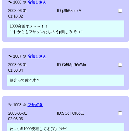
🐾
1006
＠
名無しさん
2003-06-01
ID:jJ9iP5ecxA
01:18:02
1000突破オメ～～！！
これからもフサタンたちのうp楽しみでつ！
🐾
1007
＠
名無しさん
2003-06-01
ID:Gr5MpRrWMo
01:50:04
健介って佐々木？
🐾
1008
＠
フサ好き
2003-06-01
ID:SQcHQI8cC.
02:05:06
わ～い!!1000突破してる(´Д⊂ｳﾚｼｲ