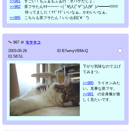
>>981
すごい！もふぁもふぁの「オバケだじょ」
>>982
茶フサたんｷﾀ━━━ヽ( ﾟ∀)人(ﾟ∀ﾟ)人(∀ﾟ )ﾉ━━━!!!!!!!
待ってました！ﾅﾃﾞﾅﾃﾞいいなぁ。かわいいなぁ。
>>985
こちらも茶フサたん！いいお顔(´∀｀*)
🐾
987
＠
モサネコ
2003-05-26
ID:B7wmyVBMcQ
01:58:51
下がり気味なので上げ
てみまつ。
>>985
ライオンみた
い。見事な茶フサ。
>>981
の全身像が激
しく見たいです。