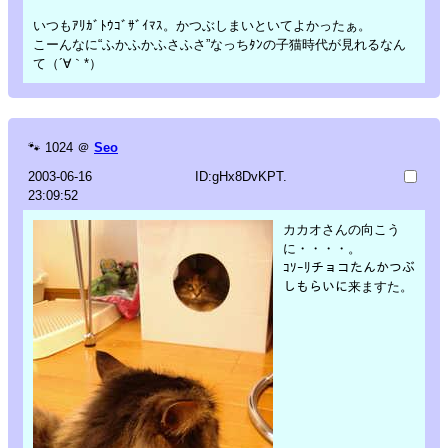
いつもｱﾘｶﾞﾄｳｺﾞｻﾞｲﾏｽ。かつぶしまいといてよかったぁ。
こーんなに“ふかふかふさふさ”なっちﾀﾝの子猫時代が見れるなん
て（´∀｀*）
🐾
1024
＠
Seo
2003-06-16
ID:gHx8DvKPT.
23:09:52
カカオさんの向こう
に・・・・。
ｺｿｰﾘチョコたんかつぶ
しもらいに来ますた。