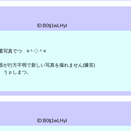
ID:B0tj1wLHyI
重写真でつ ≡＾◇＾≡
器が行方不明で新しい写真を撮れません(爆笑)
 うｐしまつ。
ID:B0tj1wLHyI