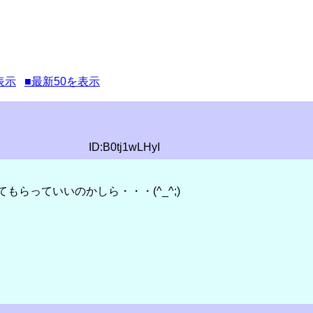
表示
■最新50を表示
ID:B0tj1wLHyI
もらっていいのかしら・・・(^_^;)