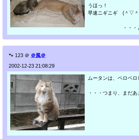
うほっ！
早速ニギニギ (＾▽＾
・・・とパパさ
🐾
123
＠
＠風＠
2002-12-23 21:08:29
ムータンは、ペロペロ
・・・つまり、まだあま