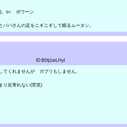
)。o○ ポワーン
んの足をニギニギして眠るムータン。
ID:B0tj1wLHyI
してくれませんが ガブリもしません。
り近寄れない(苦笑)