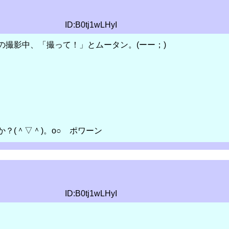
ID:B0tj1wLHyI
の撮影中、「撮って！」とムータン。(ーー；)
？(＾▽＾)。o○ ポワーン
ID:B0tj1wLHyI