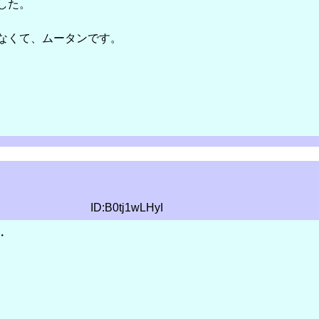
した。
て、ムータンです。
ID:B0tj1wLHyI
・