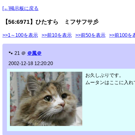
[←]掲示板に戻る
【56:6971】ひたすら ミフサフサ彡
>>1～100を表示
>>前10を表示
>>前50を表示
>>前100を
🐾
21
＠
＠風＠
2002-12-18 12:20:20
お久しぶりです。
ムータンはここに入れて