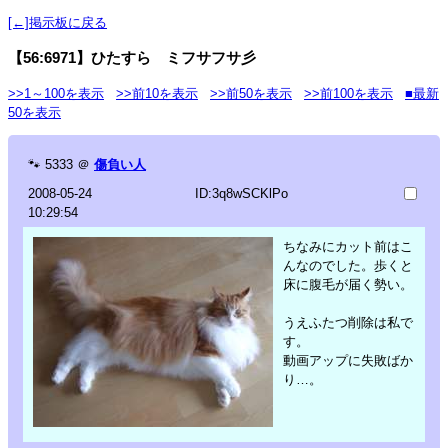
[←]掲示板に戻る
【56:6971】ひたすら ミフサフサ彡
>>1～100を表示
>>前10を表示
>>前50を表示
>>前100を表示
■最新
50を表示
🐾
5333
＠
傷負い人
2008-05-24
ID:3q8wSCKlPo
10:29:54
ちなみにカット前はこ
んなのでした。歩くと
床に腹毛が届く勢い。
うえふたつ削除は私で
す。
動画アップに失敗ばか
り…。