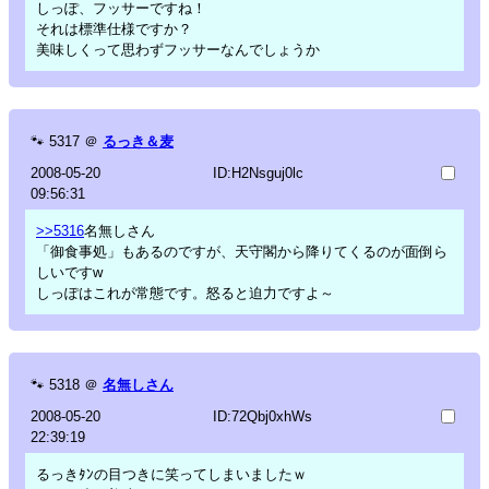
しっぽ、フッサーですね！
それは標準仕様ですか？
美味しくって思わずフッサーなんでしょうか
🐾
5317
＠
るっき＆麦
2008-05-20
ID:H2Nsguj0lc
09:56:31
>>5316
名無しさん
「御食事処」もあるのですが、天守閣から降りてくるのが面倒ら
しいですw
しっぽはこれが常態です。怒ると迫力ですよ～
🐾
5318
＠
名無しさん
2008-05-20
ID:72Qbj0xhWs
22:39:19
るっきﾀﾝの目つきに笑ってしまいましたｗ