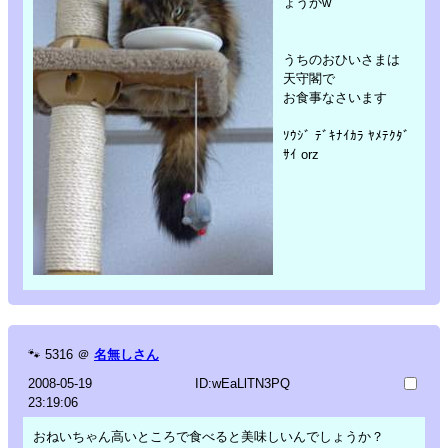
ょうかw
うちのおひいさまは
天守閣で
お食事なさいます
ｿｳｼﾞ ﾃﾞｷﾅｲｶﾗ ﾔﾒﾃｸﾀﾞ
ｻｲ orz
🐾
5316
＠
名無しさん
2008-05-19
ID:wEaLlTN3PQ
23:19:06
おねいちゃん高いところで食べると美味しいんでしょうか？