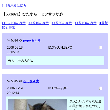
[←]掲示板に戻る
【56:6971】ひたすら ミフサフサ彡
>>1～100を表示
>>前10を表示
>>前50を表示
>>前100を表示
■最新
50を表示
🐾
5314
＠
popo＆くり
2008-05-18
ID:XY6U7k8ZPQ
15:05:37
夫人…中の人がｗ
🐾
5315
＠
るっき＆麦
2008-05-19
ID:H2Nsguj0lc
20:12:14
夫人はいたずらな初夏
の風に煽られたのでし