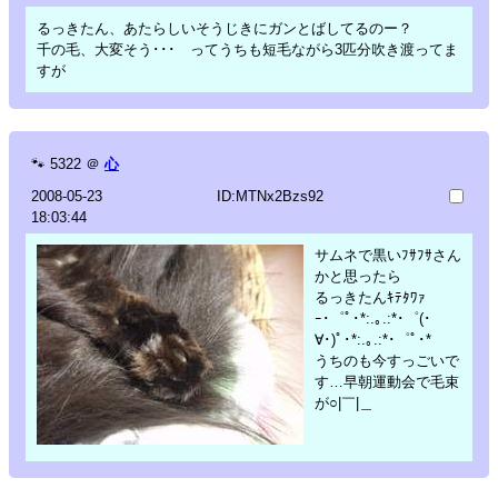
るっきたん、あたらしいそうじきにガンとばしてるのー？
千の毛、大変そう･･･ ってうちも短毛ながら3匹分吹き渡ってま
すが
🐾
5322
＠
心
2008-05-23
ID:MTNx2Bzs92
18:03:44
サムネで黒いﾌｻﾌｻさん
かと思ったら
るっきたんｷﾃﾀﾜｧ
ｰ･゜ﾟ･*:.｡.:*･゜(･
∀･)ﾟ･*:.｡.:*･゜ﾟ･*
うちのも今すっごいで
す…早朝運動会で毛束
が○|￣|＿