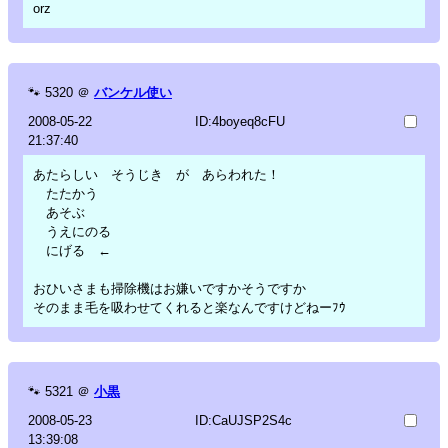
orz
🐾
5320
＠
バンケル使い
2008-05-22
ID:4boyeq8cFU
21:37:40
あたらしい そうじき が あらわれた！
たたかう
あそぶ
うえにのる
にげる ←
おひいさまも掃除機はお嫌いですかそうですか
そのまま毛を吸わせてくれると楽なんですけどねーﾌｳ
🐾
5321
＠
小黒
2008-05-23
ID:CaUJSP2S4c
13:39:08