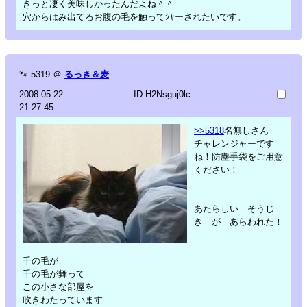
きっと凄く美味しかったんだよね＾＾
穴からはみ出てるお腹の毛を触ってｼｬーされたいです。
🐾
5319
＠
るっき＆麦
2008-05-22
ID:H2Nsguj0lc
21:27:45
>>5318
名無しさん
チャレンジャーです
ね！防塵手袋をご用意
ください！
あたらしい そうじ
き が あらわれた！
千の毛が
千の毛が舞って
この小さな部屋を
吹きわたっています