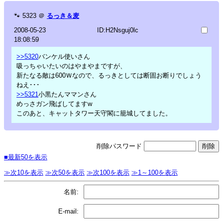
🐾
5323
＠
るっき＆麦
2008-05-23
ID:H2Nsguj0lc
18:08:59
>>5320
バンケル使いさん
吸っちゃいたいのはやまやまですが、
新たなる敵は600Ｗなので、るっきとしては断固お断りでしょう
ねえ･･･
>>5321
小黒たんママンさん
めっさガン飛ばしてますw
このあと、キャットタワー天守閣に籠城してました。
削除パスワード
■最新50を表示
≫次10を表示
≫次50を表示
≫次100を表示
≫1～100を表示
名前:
E-mail: