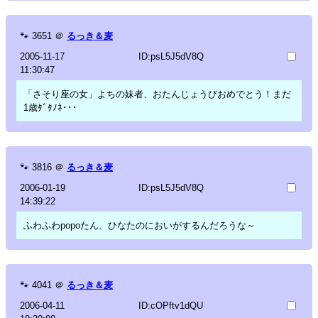
🐾
3651
＠
るっき＆麦
2005-11-17
ID:psL5J5dV8Q
11:30:47
「さそり座の女」よちの妹者、おたんじょうびおめでとう！まだ
1歳ﾀﾞﾀﾉﾈ･･･
🐾
3816
＠
るっき＆麦
2006-01-19
ID:psL5J5dV8Q
14:39:22
ふわふわpopoたん、ひなたのにおいがするんだろうな～
🐾
4041
＠
るっき＆麦
2006-04-11
ID:cOPftv1dQU