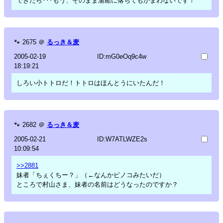
できたら･･･もう、そのまま湯船に落ちてもかまわないです！
🐾
2675
＠
るっき＆麦
2005-02-19
ID:mG0eOq9c4w
18:19:21
しろい小トトロだ！トトロはほんとうにいたんだ！
🐾
2682
＠
るっき＆麦
2005-02-21
ID:W7ATLWZE2s
10:09:54
>>2881
妹者「ちぇくちー？」（←なんかピノコみたいだ）
ところで村山さま、妹者の名前はどうなったのですか？