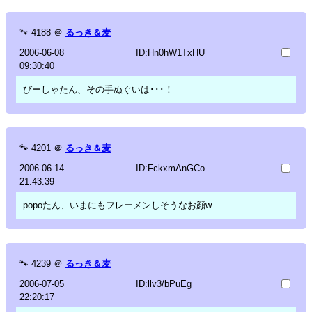
🐾
4188
＠
るっき＆麦
2006-06-08
ID:Hn0hW1TxHU
09:30:40
びーしゃたん、その手ぬぐいは･･･！
🐾
4201
＠
るっき＆麦
2006-06-14
ID:FckxmAnGCo
21:43:39
popoたん、いまにもフレーメンしそうなお顔w
🐾
4239
＠
るっき＆麦
2006-07-05
ID:llv3/bPuEg
22:20:17