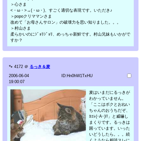
＞心さま
<・ω・>→(・ω・)、すごく適切な表現です。いただき♪
＞popoクリママンさま
改めて「お母さんサロン」の破壊力を思い知りました。。。
＞村山さま
柔らかいのにｼﾞｮﾘｼﾞｮﾘ、めっちゃ新鮮です。村山兄妹もいかがで
すか？
🐾
4172
＠
るっき＆麦
2006-06-04
ID:Hn0hW1TxHU
19:00:07
麦はいまだにるっきが
わかっていません。
「ここはボクとおねい
ちゃんのおうちだぞ、
ｶｴﾚ(･A･)!!」と威嚇し
まくりです。るっきは
困っています。いった
いどうしたら。。。続
くようなら相談スレに