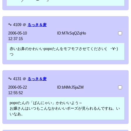
／ ┴ ./
🐾
4109
＠
るっき＆麦
2006-05-10
ID:M7kSqQZqHo
12:37:15
赤いお鼻のかわいいpopoたんをモフモフさせてください( ･∀･)
つ
🐾
4131
＠
るっき＆麦
2006-05-22
ID:bNMrJ5jaZM
12:55:52
popoたんの「ばんにゃい」かわいいよう～
お嬢さんはいつもこんなかわいいポーズが見られるんですね。い
いなあ。