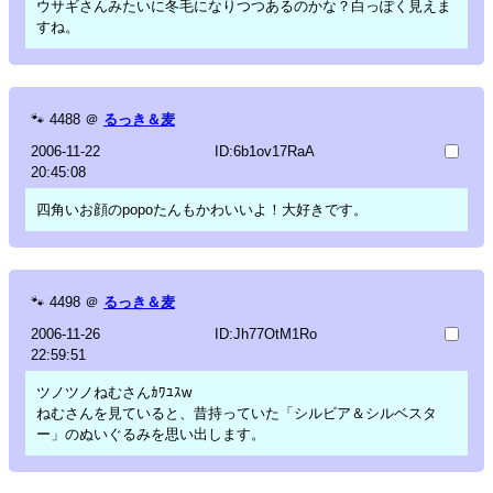
ウサギさんみたいに冬毛になりつつあるのかな？白っぽく見えま
すね。
🐾
4488
＠
るっき＆麦
2006-11-22
ID:6b1ov17RaA
20:45:08
四角いお顔のpopoたんもかわいいよ！大好きです。
🐾
4498
＠
るっき＆麦
2006-11-26
ID:Jh77OtM1Ro
22:59:51
ツノツノねむさんｶﾜﾕｽw
ねむさんを見ていると、昔持っていた「シルビア＆シルベスタ
ー」のぬいぐるみを思い出します。