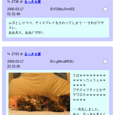
🐾
2736
＠
るっき＆麦
2005-03-17
ID:FDbfuJVmEE
01:31:48
ムダとしりつつ、ディスプレイをさわってしまう･･･それがフサ
スレ。
ああ夫人。ああｼﾞﾛｳﾀﾝ。
🐾
2743
＠
るっき＆麦
2005-03-17
ID:r.gWvuBR3U
22:15:06
うはｗｗｗｗｗｗｗｗ
ｗｗｗっうぇうぇｗｗ
ｗｗｗｗ
フサクォリティとかテ
ラワロスｗｗｗｗｗｗ
ｗｗｗｗ
･･･失礼しました。
あー、るっきも夫人く