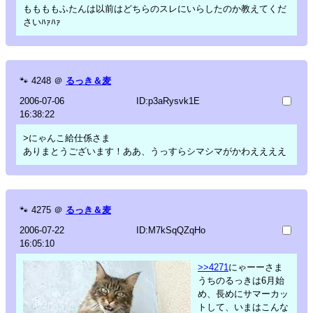
ももももふたんは以前はどちらのスレにいらしたのか教えてくだ
さいﾊｧﾊｧ
🐾
4248
＠
るっき＆麦
2006-07-06
ID:p3aRysvk1E
16:38:22
>にゃんこ給仕係さま
ありまとうございます！ああ、うっすらシマシマがかわええええ
🐾
4275
＠
るっき＆麦
2006-07-22
ID:M7kSqQZqHo
16:05:10
>>4271
にゃーーさま
うちのるっきは6月始
め、長めにサマーカッ
トして、いまはこんな