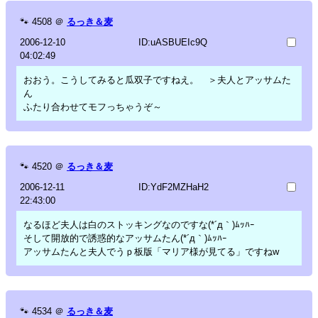
🐾
4508
＠
るっき＆麦
2006-12-10
ID:uASBUEIc9Q
04:02:49
おおう。こうしてみると瓜双子ですねえ。 ＞夫人とアッサムた
ん
ふたり合わせてモフっちゃうぞ～
🐾
4520
＠
るっき＆麦
2006-12-11
ID:YdF2MZHaH2
22:43:00
なるほど夫人は白のストッキングなのですな(*´д｀)ﾑｯﾊｰ
そして開放的で誘惑的なアッサムたん(*´д｀)ﾑｯﾊｰ
アッサムたんと夫人でうｐ板版「マリア様が見てる」ですねw
🐾
4534
＠
るっき＆麦