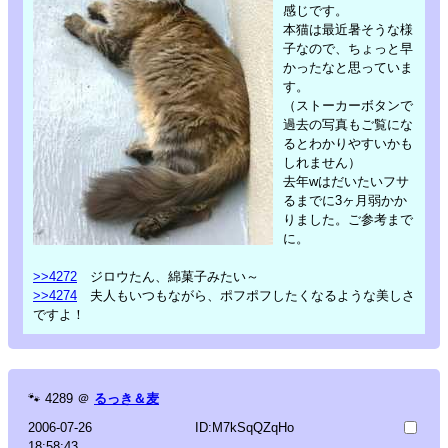
感じです。
本猫は最近暑そうな様
子なので、ちょっと早
かったなと思っていま
す。
（ストーカーボタンで
過去の写真もご覧にな
るとわかりやすいかも
しれません）
去年wはだいたいフサ
るまでに3ヶ月弱かか
りました。ご参考まで
に。
>>4272
ジロウたん、綿菓子みたい～
>>4274
夫人もいつもながら、ポフポフしたくなるような美しさ
ですよ！
🐾
4289
＠
るっき＆麦
2006-07-26
ID:M7kSqQZqHo
18:58:43