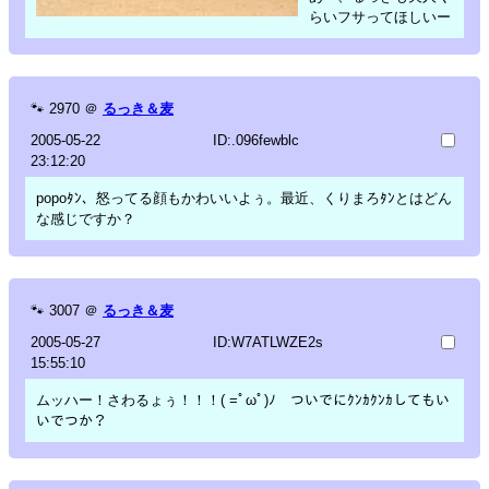
らいフサってほしいー
🐾
2970
＠
るっき＆麦
2005-05-22
ID:.096fewblc
23:12:20
popoﾀﾝ、怒ってる顔もかわいいよぅ。最近、くりまろﾀﾝとはどん
な感じですか？
🐾
3007
＠
るっき＆麦
2005-05-27
ID:W7ATLWZE2s
15:55:10
ムッハー！さわるょぅ！！！( =ﾟωﾟ)ﾉ ついでにｸﾝｶｸﾝｶしてもい
いでつか？