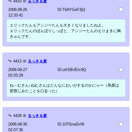
🐾
4410
＠
るっき＆麦
2006-09-26
ID:T6AYGeF3jQ
12:20:41
エリックたんもアンジーたんも大きくなりましたねえ。
エリックたんのぼんぼりしっぽと、アンジーたんのえりまきに胸
きゅんです。
🐾
4413
＠
るっき＆麦
2006-09-27
ID:uASBUEIc9Q
02:03:29
ね～むさん♪ねむさんはどんなにおいがするのかにゃー（馬鹿は
変態じみたことを口走った）
🐾
4428
＠
るっき＆麦
2006-09-30
ID:10T0zwDcNI
02:07:36