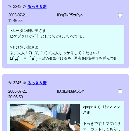
🐾
3243
＠
るっき＆麦
2005-07-21
ID:qTkP5zt6yo
11:46:55
>ムータン飼い主さま
ヒゲブクロがﾌﾟｸｰとしててかわいいですモ。
>もけ飼い主さま
ふ、夫人！Σ(゜Д゜ノ)ノ夫人しっかりしてください！
Σ(ﾟДﾟ；≡；ﾟдﾟ) ＜誰か!!気付け薬を!!医者を!!衛生兵を呼んで!!
🐾
3245
＠
るっき＆麦
2005-07-21
ID:3IzN3dAoQY
20:05:59
>popo＆くりﾀﾝママン
さま
るっきです！ママにサ
マーカットしてもらっ