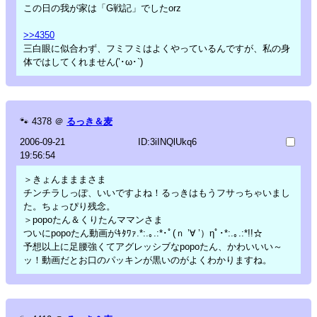
この日の我が家は「G戦記」でしたorz
>>4350
三白眼に似合わず、フミフミはよくやっているんですが、私の身
体ではしてくれません(’･ω･`)
🐾
4378
＠
るっき＆麦
2006-09-21
ID:3iINQlUkq6
19:56:54
＞きょんまままさま
チンチラしっぽ、いいですよね！るっきはもうフサっちゃいまし
た。ちょっぴり残念。
＞popoたん＆くりたんママンさま
ついにpopoたん動画がｷﾀﾜｧ.*:.｡.:*･ﾟ(ｎ ’∀ ’）ηﾟ･*:.｡.:*!!☆
予想以上に足腰強くてアグレッシブなpopoたん、かわいいい～
ッ！動画だとお口のパッキンが黒いのがよくわかりますね。