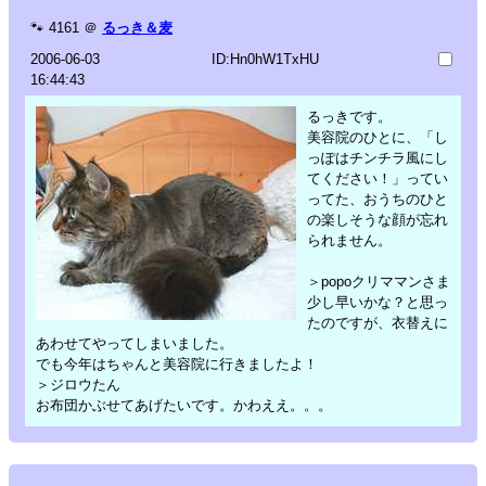
🐾
4161
＠
るっき＆麦
2006-06-03
ID:Hn0hW1TxHU
16:44:43
るっきです。
美容院のひとに、「し
っぽはチンチラ風にし
てください！」ってい
ってた、おうちのひと
の楽しそうな顔が忘れ
られません。
＞popoクリママンさま
少し早いかな？と思っ
たのですが、衣替えに
あわせてやってしまいました。
でも今年はちゃんと美容院に行きましたよ！
＞ジロウたん
お布団かぶせてあげたいです。かわええ。。。