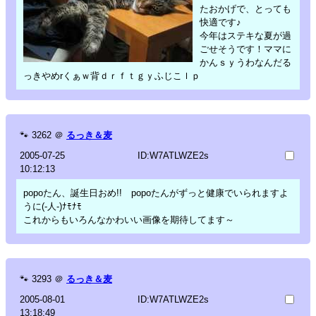
たおかげで、とっても
快適です♪
今年はステキな夏が過
ごせそうです！ママに
かんｓｙうわなんだる
っきやめrくぁｗ背ｄｒｆｔｇｙふじこｌｐ
🐾
3262
＠
るっき＆麦
2005-07-25
ID:W7ATLWZE2s
10:12:13
popoたん、誕生日おめ!! popoたんがずっと健康でいられますよ
うに(-人-)ﾅﾓﾅﾓ
これからもいろんなかわいい画像を期待してます～
🐾
3293
＠
るっき＆麦
2005-08-01
ID:W7ATLWZE2s
13:18:49