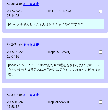
🐾
3454
＠
るっき＆麦
2005-09-17
ID:PLcuVJk7uM
23:14:08
|∀･)＜ノルさんとトムさんは何㌔くらいあるですか？
🐾
3471
＠
るっき＆麦
2005-09-22
ID:psL5J5dV8Q
13:07:16
popoﾀﾝキター！！！お耳のあたりの毛ををさわりたいです･･･ｖ
うちのるっきは前足のはみ毛だけは切らせてくれます。後ろは無
理。
🐾
3567
＠
るっき＆麦
2005-10-24
ID:p3aRysvk1E
17:58:12