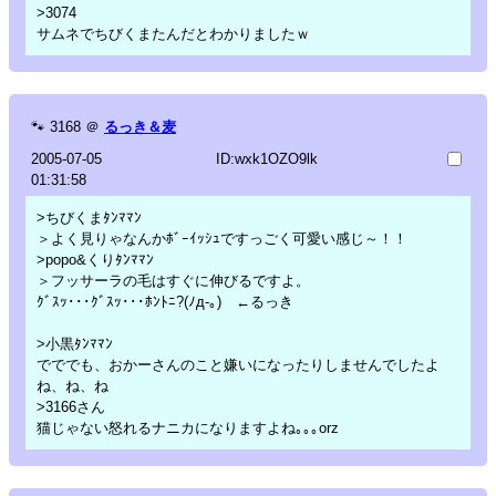
>3074
サムネでちびくまたんだとわかりましたｗ
🐾
3168
＠
るっき＆麦
2005-07-05
ID:wxk1OZO9lk
01:31:58
>ちびくまﾀﾝﾏﾏﾝ
＞よく見りゃなんかﾎﾞｰｲｯｼｭですっごく可愛い感じ～！！
>popo&くりﾀﾝﾏﾏﾝ
＞フッサーラの毛はすぐに伸びるですよ。
ｸﾞｽｯ･･･ｸﾞｽｯ･･･ﾎﾝﾄﾆ?(ﾉд-｡) ←るっき
>小黒ﾀﾝﾏﾏﾝ
でででも、おかーさんのこと嫌いになったりしませんでしたよ
ね、ね、ね
>3166さん
猫じゃない怒れるナニカになりますよね｡｡｡orz