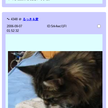
🐾
4348
＠
るっき＆麦
2006-09-07
ID:5rk4wcI1FI
01:52:32