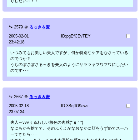
りしたい～！！
🐾
2579
＠
るっき＆麦
2005-02-01
ID:pgEfCEvTEY
23:42:18
いつみてもお美しい夫人ですが、何か特別なケアをなさっている
のでつか？
うちのぼさぼさるっきを夫人のようにサラツヤフワフワにしたい
のです･･･
🐾
2667
＠
るっき＆麦
2005-02-18
ID:3BqfIO9aws
23:07:34
夫人～vvvうるわしい桜色の肉球(*´д｀*)
なにもかも捨てて、そのふくよかなおなかに顔をうずめてスーハ
ーできたら･･･