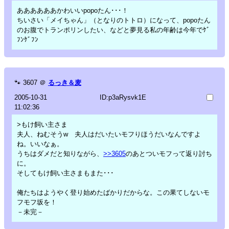
ああああああかわいいpopoたん･･･！
ちいさい「メイちゃん」（となりのトトロ）になって、popoたん
のお腹でトランポリンしたい、などと夢見る私の年齢は今年でｹﾞ
ﾌﾝｹﾞﾌﾝ
🐾
3607
＠
るっき＆麦
2005-10-31
ID:p3aRysvk1E
11:02:36
>もけ飼い主さま
夫人、ねむそうw 夫人はだいたいモフりほうだいなんですよ
ね。いいなぁ。
うちはダメだと知りながら、
>>3605
のあとついモフって返り討ち
に。
そしてもけ飼い主さまもまた･･･
俺たちはようやく登り始めたばかりだからな。この果てしないモ
フモフ坂を！
－未完－