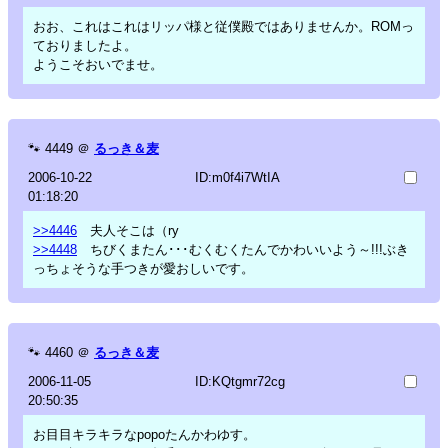
おお、これはこれはリッパ様と従僕殿ではありませんか。ROMっ
ておりましたよ。
ようこそおいでませ。
🐾
4449
＠
るっき＆麦
2006-10-22
ID:m0f4i7WtIA
01:18:20
>>4446
夫人そこは（ry
>>4448
ちびくまたん･･･むくむくたんでかわいいよう～!!!ぶき
っちょそうな手つきが愛おしいです。
🐾
4460
＠
るっき＆麦
2006-11-05
ID:KQtgmr72cg
20:50:35
お目目キラキラなpopoたんかわゆす。