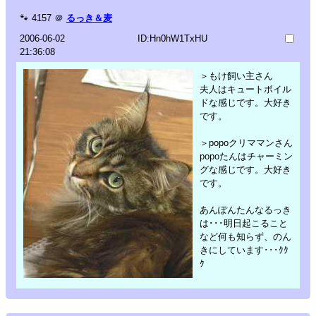
🐾
4157
＠
るっき＆麦
2006-06-02
ID:Hn0hW1TxHU
21:36:08
＞もけ飼い主さん
夫人はキュートボイル
ドな感じです。大好き
です。
＞popoクリママンさん
popoたんはチャーミン
グな感じです。大好き
です。
あんぽんたんなるっき
は･･･明日起こること
など何も知らず、のん
きにしています･･･ｸｸ
ｸ