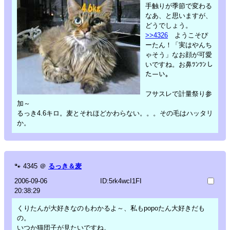
手触りが季節で変わる
なあ、と思いますが、
どうでしょう。
>>4326
ようこそぴ
ーたん！「実はやんち
ゃそう」なお顔が可愛
いですね。お鼻ﾂﾝﾂﾝし
たーい。
フサスレで計量祭り参
加～
るっき4.6キロ。麦とそれほどかわらない。。。その毛はハッタリ
か。
🐾
4345
＠
るっき＆麦
2006-09-06
ID:5rk4wcI1FI
20:38:29
くりたんが大好きなのもわかるよ～、私もpopoたん大好きだも
の。
いつか猫団子が見たいですね。