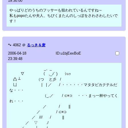
19:30:00
やっぱりどのうちのフッサーも狙われているんですね～
私もpopoたんや夫人、ちびくまたんのしっぽをさわさわしたいで
す！
🐾
4062
＠
るっき＆麦
2006-04-18
ID:u1bjEexBoE
23:39:48
_、_
▽ （ ,_ﾉ` ) ｼｭｯ
凸 ┴ （つ と彡 /
凵 | | ／ / ・・・・・・マタタビカクテルだ
な・・・
（_.／ / ∈≡∋ ・・・まっ一杯やってく
れ・・・
／ / ||
／ / ∈≡∋
／ /// / ||
／ ▽ ./