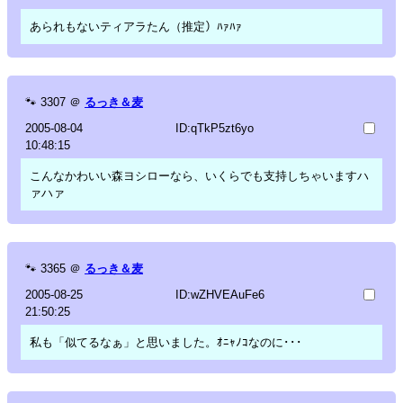
あられもないティアラたん（推定）ﾊｧﾊｧ
🐾
3307
＠
るっき＆麦
2005-08-04
ID:qTkP5zt6yo
10:48:15
こんなかわいい森ヨシローなら、いくらでも支持しちゃいますハ
ァハァ
🐾
3365
＠
るっき＆麦
2005-08-25
ID:wZHVEAuFe6
21:50:25
私も「似てるなぁ」と思いました。ｵﾆｬﾉｺなのに･･･