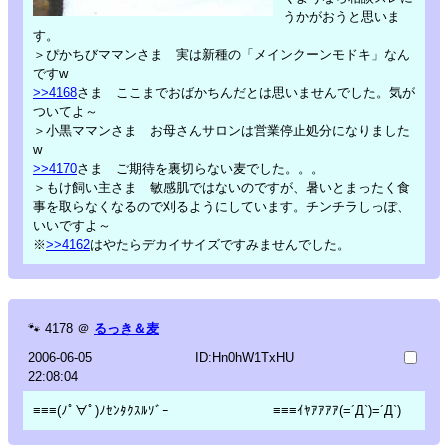
うかがおうと思いま
す。
＞ぴかちびママンさま 実は新種の「メインクーンモドキ」なん
ですw
>>4168
さま ここまでおばかちんだとは思いませんでした。気が
ついてよ～
＞小黒ママンさま お母さんサロンは営業停止処分になりました
w
>>4170
さま ご期待を裏切らない麦でした。。。
＞もけ飼い主さま 敏感肌ではないのですが、暑いとまったく食
事を取らなくなるので刈るようにしています。チンチラしっぽ、
いいですよ～
※
>>4162
はやたらデカイサイズですみませんでした。
🐾
4178
＠
るっき＆麦
2006-06-05
ID:Hn0hW1TxHU
22:08:04
≡≡≡(ﾉﾟ∀ﾟ)ﾉｾﾝﾀｸｽﾙｿﾞｰ ≡≡≡ｲﾔｱｱｱｱ(=´Д`)=´Д`)