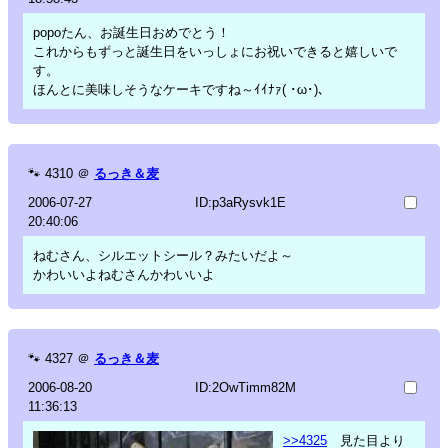
popoたん、お誕生日おめでとう！
これからもずっと誕生日をいっしょにお祝いできると嬉しいで
す。
ほんとに美味しそうなケーキですね～ｲｲﾅｧ( ･ω･)､
🐾
4310
＠
るっき＆麦
2006-07-27
ID:p3aRysvk1E
20:40:06
ねむさん、シルエットシール？みたいだよ～
かわいいよねむさんかわいいよ
🐾
4327
＠
るっき＆麦
2006-08-20
ID:2OwTimm82M
11:36:13
>>4325
見た目より