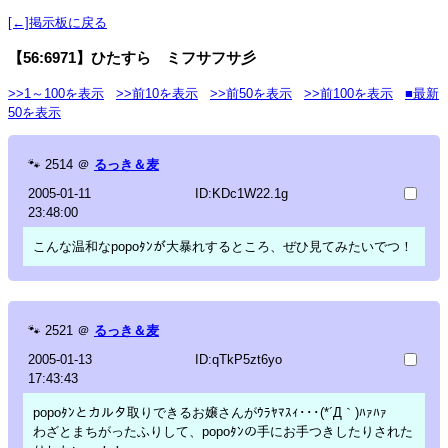
[←]掲示板に戻る
【56:6971】ひたすら ミフサフサ彡
>>1～100を表示
>>前10を表示
>>前50を表示
>>前100を表示
■最新
50を表示
🐾
2514
＠
るっき＆麦
2005-01-11
ID:KDc1W22.1g
23:48:00
こんな温和なpopoﾀﾝが大暴れするところ、ぜひ見てみたいでつ！
🐾
2521
＠
るっき＆麦
2005-01-13
ID:qTkP5zt6yo
17:43:43
popoﾀﾝとカルタ取りできるお嬢さんがｳﾗﾔﾏｽｨ･･･(*´Д｀)ﾊｧﾊｧ
わざとまちがったふりして、popoﾀﾝの手にお手つきしたりされた