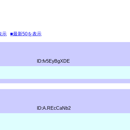
表示
■最新50を表示
ID:fv5EyBgXDE
ID:A.REcCaNb2