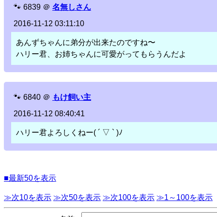
🐾
6839
＠
名無しさん
2016-11-12 03:11:10
あんずちゃんに弟分が出来たのですね〜
ハリー君、お姉ちゃんに可愛がってもらうんだよ
🐾
6840
＠
もけ飼い主
2016-11-12 08:40:41
ハリー君よろしくねー( ´ ▽ ` )ﾉ
■最新50を表示
≫次10を表示
≫次50を表示
≫次100を表示
≫1～100を表示