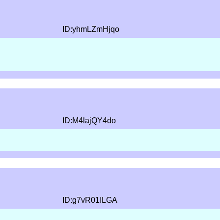
ID:yhmLZmHjqo
ID:M4lajQY4do
ID:g7vR01ILGA