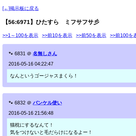
[←]掲示板に戻る
【56:6971】ひたすら ミフサフサ彡
>>1～100を表示
>>前10を表示
>>前50を表示
>>前100を
🐾
6831
＠
名無しさん
2016-05-16 04:22:47
なんというゴージャスまくら！
🐾
6832
＠
バンケル使い
2016-05-16 21:56:48
猫枕にするなんて！
気をつけないと毛だらけになるよー！