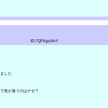
ID:7QFKgzz8vY
いました
右で色が違うのはナゼ？