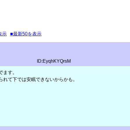
表示
■最新50を表示
ID:EyqhKYQrsM
でます。
られて下では安眠できないからかも。