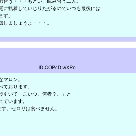
め合う・・・もとい、睨み合う二人。
尾に執着していじりたがるのでいつも最後には
ます。
慮しましょうよ・・・。
ID:COPcD.wXPo
なマロン。
べております。
歩引いて「こいつ、何者？。」と
れています。
きです。セロリは食べません。