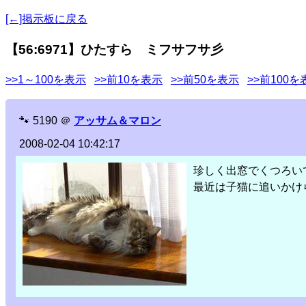
[←]掲示板に戻る
【56:6971】ひたすら ミフサフサ彡
>>1～100を表示
>>前10を表示
>>前50を表示
>>前100を
🐾
5190
＠
アッサム＆マロン
2008-02-04 10:42:17
珍しく出窓でくつろい
最近は子猫に追いかけ