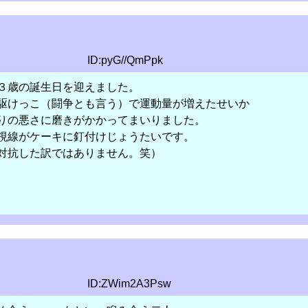
ID:pyG//QmPpk
３歳の誕生日を迎えました。
駆けっこ（闘争とも言う）で運動量が増えたせいか
りの悪さに磨きがかかってまいりました。
視線がケーキに釘付けじょうたいです。
対抗した訳ではありません。笑）
ID:ZWim2A3Psw