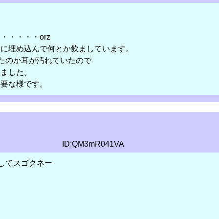
・・・・orz
ミに埋め込んで何とか飲ましています。
れたのか耳が汚れていたので
りました。
必要な様です。
ID:QM3mR041VA
してスゴクネー