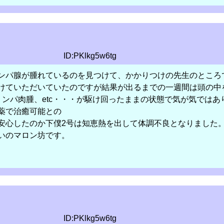
ID:PKlkg5w6tg
ンパ腺が腫れているのを見つけて、かかりつけの先生のところ
けていただいていたのですが結果が出るまでの一週間は頭の中
、リンパ肉腫、etc・・・が駆け回ったままの状態で気が気では
薬で治癒可能との
安心したのか下僕2号は知恵熱を出して体調不良となりました
いのマロン坊です。
ID:PKlkg5w6tg