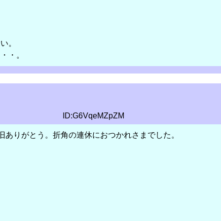
さい。
・・・。
ID:G6VqeMZpZM
旧ありがとう。折角の連休におつかれさまでした。