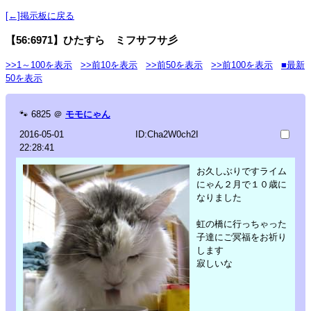
[←]掲示板に戻る
【56:6971】ひたすら ミフサフサ彡
>>1～100を表示
>>前10を表示
>>前50を表示
>>前100を表示
■最新
50を表示
🐾
6825
＠
モモにゃん
2016-05-01
ID:Cha2W0ch2I
22:28:41
お久しぶりですライム
にゃん２月で１０歳に
なりました
虹の橋に行っちゃった
子達にご冥福をお祈り
します
寂しいな