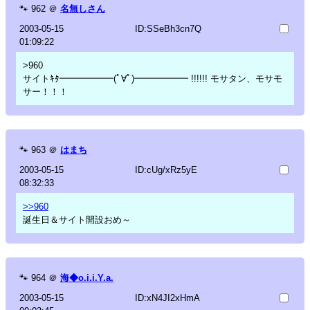
🐾
962
＠
名無しさん
2003-05-15
ID:SSeBh3cn7Q
01:09:22
>960
サイトｷﾀ━━━━━━(ﾟ∀ﾟ)━━━━━━ !!!!!! モサタン、モサモ
サー！！！
🐾
963
＠
はまち
2003-05-15
ID:cUg/xRz5yE
08:32:33
>>960
誕生日＆サイト開設おめ～
🐾
964
＠
海◆o.i.i.Y.a.
2003-05-15
ID:xN4JI2xHmA