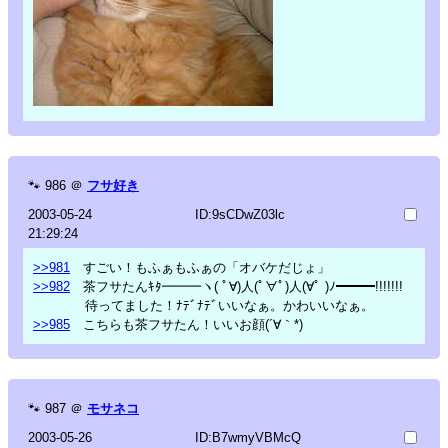
🐾
986
＠
フサ好き
2003-05-24
ID:9sCDwZ03lc
21:29:24
>>981
すごい！もふぁもふぁの「オバケだじょ」
>>982
茶フサたんｷﾀ━━━ヽ( ﾟ∀)人(ﾟ∀ﾟ)人(∀ﾟ )ﾉ━━━!!!!!!!
待ってました！ﾅﾃﾞﾅﾃﾞいいなぁ。かわいいなぁ。
>>985
こちらも茶フサたん！いいお顔(´∀｀*)
🐾
987
＠
モサネコ
2003-05-26
ID:B7wmyVBMcQ