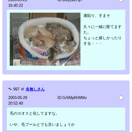
16:40:22
連貼り、すまそ
久々に一緒に寝てます
た。
ちょっと嬉しかったり
する・・・
🐾
997
＠
名無しさん
2003-05-29
ID:Gr5MpRrWMo
20:52:40
毛のカオスと化してますな。
いや、毛プールとでも言いましょうか