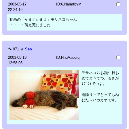
2003-05-17
ID:6.NaImtbyM
22:24:19
動画の「かまえかまえ」モサネコちゃん
・・・・萌え死にました
🐾
971
＠
Seo
2003-05-19
ID:NnuAauorqI
12:58:05
モサネコﾀﾝお誕生日お
めでとうでつ。若さが
ﾏﾌﾞｼｲでつよ。
雨降り～でとってもね
むた～いカカオです。