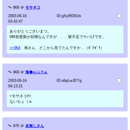
🐾
968
＠
モサネコ
2003-05-16
ID:gXyRf3I0zk
03:42:47
ありがとうございまつ。
0時前更新が目標なんですが、、、寝不足でヤバげです。
>>964
海さん、どこから見てたんですか…（ｶﾞｸｶﾞｸ）
🐾
969
＠
海◆o.i.i.Y.a.
2003-05-16
ID:ofipLwJEYg
04:13:21
>モサネコﾀｿ
ないちょ（ｗ
🐾
970
＠
名無しさん