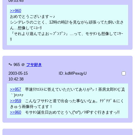
09:03:45
>>960
おめでとうございます～♪
シンデレラのごとく、12時の時計を見ながら頑張ってた飼い主さ
ん…想像してﾆｺｰﾘ
『それより遊んでよお～ﾌﾟﾝﾌﾟﾝ』…って、モサﾀﾝも想像してﾆﾔｰ
ﾘ
🐾
965
＠
フサ好き
2003-05-15
ID:.kdMPexqyU
10:42:38
>>957
早速ﾘｸｴｽﾄに答えていただいてありが㌧！茶房太郎ﾀﾝ(;´Д
｀)ﾊｧﾊｧ
>>959
こんなフサﾀﾝと道で出会った事ないなぁ。ﾅﾃﾞﾅﾃﾞ＆にく
きゅう画像待ってます！
>>960
モサﾀﾝ誕生日おめでとう＼(^o^)／HPすぐ行きますっ!!