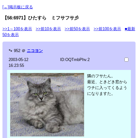
[←]掲示板に戻る
【56:6971】ひたすら ミフサフサ彡
>>1～100を表示
>>前10を表示
>>前50を表示
>>前100を表示
■最新
50を表示
🐾
952
＠
ニコヨン
2003-05-12
ID:OQTmbPhv.2
16:23:55
隣のフサたん。
最近、ときどき窓から
ウチに入ってくるよう
になりますた。