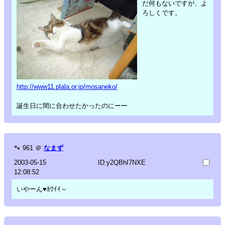
だ何もないですが、よ
ろしくです。
http://www11.plala.or.jp/mosaneko/
誕生日に間に合わせたかったのにーー
🐾
961
＠
なまず
2003-05-15
ID:y2QBhI7NXE
12:08:52
いやーん♥ｶﾜｲｲ～