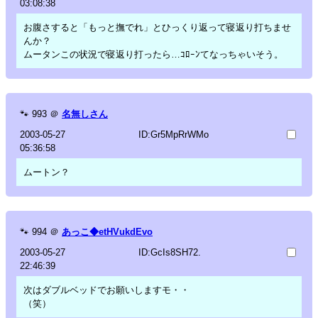
03:08:38
お腹さすると「もっと撫でれ」とひっくり返って寝返り打ちませ
んか？
ムータンこの状況で寝返り打ったら…ｺﾛｰﾝてなっちゃいそう。
🐾
993
＠
名無しさん
2003-05-27
ID:Gr5MpRrWMo
05:36:58
ムートン？
🐾
994
＠
あっこ◆etHVukdEvo
2003-05-27
ID:GcIs8SH72.
22:46:39
次はダブルベッドでお願いしますモ・・
（笑）