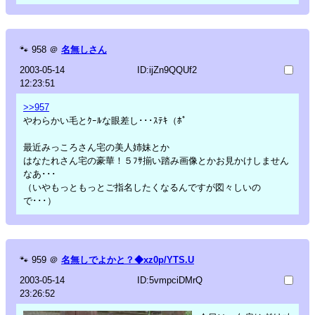
🐾
958
＠
名無しさん
2003-05-14
ID:ijZn9QQUf2
12:23:51
>>957
やわらかい毛とｸｰﾙな眼差し･･･ｽﾃｷ（ﾎﾟ
最近みっころさん宅の美人姉妹とか
はなたれさん宅の豪華！５ﾌｻ揃い踏み画像とかお見かけしません
なあ･･･
（いやもっともっとご指名したくなるんですが図々しいの
で･･･）
🐾
959
＠
名無しでよかと？◆xz0p/YTS.U
2003-05-14
ID:5vmpciDMrQ
23:26:52