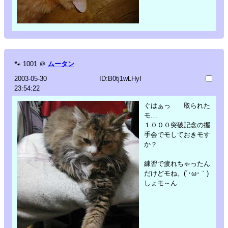
🐾
1001
＠
ムータン
2003-05-30
ID:B0tj1wLHyI
23:54:22
ぐはぁっ 取られた
モ…
１０００突破記念の握
手会でモしておきモす
か？
練習で疲れちゃったん
だけどモね。(´･ω･｀)
しょモ～ん