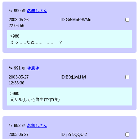
🐾
990
＠
名無しさん
2003-05-26
ID:Gr5MpRrWMo
22:06:56
>988
えっ……たぬ…… …… ？
🐾
991
＠
＠風＠
2003-05-27
ID:B0tj1wLHyI
12:33:36
>990
元サル(しかも野生)です(笑)
🐾
992
＠
名無しさん
2003-05-27
ID:ijZn9QQUf2