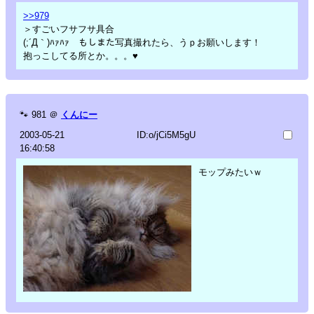
>>979
＞すごいフサフサ具合
(;´Д｀)ﾊｧﾊｧ もしまた写真撮れたら、うｐお願いします！
抱っこしてる所とか。。。♥
🐾
981
＠
くんにー
2003-05-21
ID:o/jCi5M5gU
16:40:58
モップみたいｗ