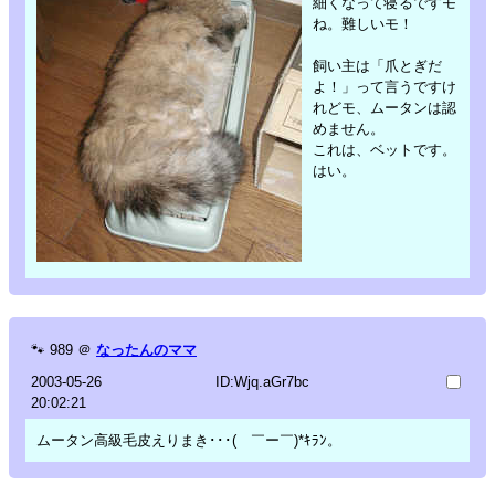
細くなって寝るですモ
ね。難しいモ！
飼い主は「爪とぎだ
よ！」って言うですけ
れどモ、ムータンは認
めません。
これは、ベットです。
はい。
🐾
989
＠
なったんのママ
2003-05-26
ID:Wjq.aGr7bc
20:02:21
ムータン高級毛皮えりまき･･･( ￣ー￣)*ｷﾗﾝ。