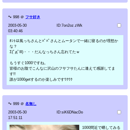
🐾
998
＠
フサ好き
2003-05-30
ID:7on2oz.zWk
03:40:46
ﾎﾝﾄは風っちさんとﾊﾟﾊﾟさんとムータンで一緒に寝るのが理想か
な？
Σ(ﾟдﾟlll)・・・だんなっちさん忘れてたｗ
もうすぐ1000ですね。
皆様のお陰でこんなに沢山のフサフサたんに逢えて感謝してま
す!!
誰が1000getするのか楽しみですﾜｸﾜｸ
🐾
999
＠
名無し
2003-05-30
ID:siK6DNacDo
17:51:11
1000間近で晒してみる