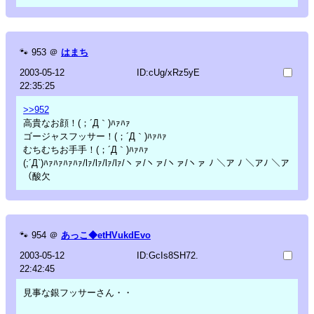
🐾
953
＠
はまち
2003-05-12
ID:cUg/xRz5yE
22:35:25
>>952
高貴なお顔！(；´Д｀)ﾊｧﾊｧ
ゴージャスフッサー！(；´Д｀)ﾊｧﾊｧ
むちむちお手手！(；´Д｀)ﾊｧﾊｧ
(;´Д`)ﾊｧﾊｧﾊｧﾊｧ/lｧ/lｧ/lｧ/lｧ/ヽァ/ヽァ/ヽァ/ヽァ ﾉ ＼ア ﾉ ＼アﾉ ＼ア
（酸欠
🐾
954
＠
あっこ◆etHVukdEvo
2003-05-12
ID:GcIs8SH72.
22:42:45
見事な銀フッサーさん・・