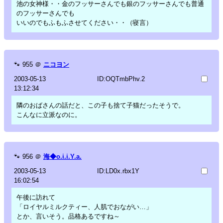
池の女神様・・金のフッサーさんでも銀のフッサーさんでも普通
のフッサーさんでも
いいのでもふもふさせてください・・（寝言）
🐾
955
＠
ニコヨン
2003-05-13
ID:OQTmbPhv.2
13:12:34
隣のおばさんの話だと、この子も捨て子猫だったそうで。
こんなに立派なのに。
🐾
956
＠
海◆o.i.i.Y.a.
2003-05-13
ID:LD0x.rbx1Y
16:02:54
午後に訪れて
「ロイヤルミルクティー、人肌でおながい…」
とか、言いそう。品格あるですね～