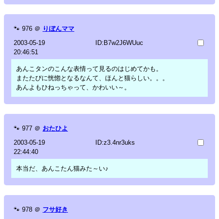
🐾
976
＠
りぼんママ
2003-05-19
ID:B7w2J6WUuc
20:46:51
あんこタンのこんな表情って見るのはじめてかも。
またたびに恍惚となるなんて、ほんと猫らしい。。。
あんよもひねっちゃって、かわいい～。
🐾
977
＠
おたひよ
2003-05-19
ID:z3.4nr3uks
22:44:40
本当だ、あんこたん猫みた～い♪
🐾
978
＠
フサ好き