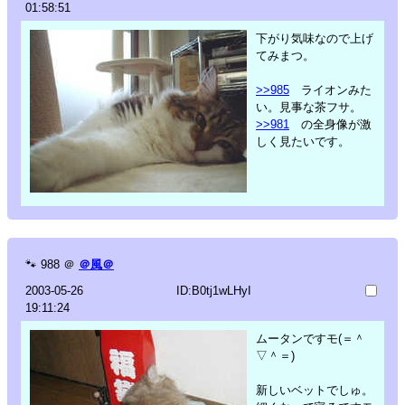
01:58:51
下がり気味なので上げ
てみまつ。
>>985
ライオンみた
い。見事な茶フサ。
>>981
の全身像が激
しく見たいです。
🐾
988
＠
＠風＠
2003-05-26
ID:B0tj1wLHyI
19:11:24
ムータンですモ(＝＾
▽＾＝)
新しいベットでしゅ。