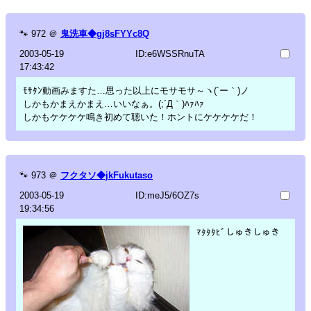
🐾
972
＠
鬼洗車◆gj8sFYYc8Q
2003-05-19
ID:e6WSSRnuTA
17:43:42
ﾓｻﾀﾝ動画みますた…思った以上にモサモサ～ヽ(´ー｀)ノ
しかもかまえかまえ…いいなぁ。(;´Д｀)ﾊｧﾊｧ
しかもケケケケ鳴き初めて聴いた！ホントにケケケケだ！
🐾
973
＠
フクタソ◆jkFukutaso
2003-05-19
ID:meJ5/6OZ7s
19:34:56
ﾏﾀﾀﾀﾋﾞしゅきしゅき