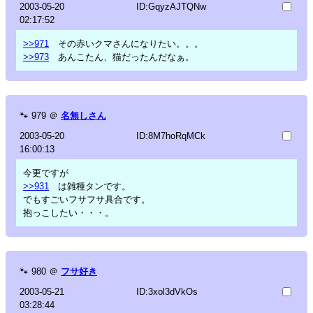
2003-05-20
ID:GqyzAJTQNw
02:17:52
>>971
その赤いクマさんになりたい。。。
>>973
あんこたん、猫だったんだなぁ。
🐾
979
＠
名無しさん
2003-05-20
ID:8M7hoRqMCk
16:00:13
今更ですが
>>931
は雑種タンです。
でもすごいフサフサ具合です。
抱っこしたい・・・。
🐾
980
＠
フサ好き
2003-05-21
ID:3xol3dVkOs
03:28:44