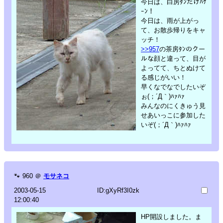
今日は、白房ﾀﾝだけﾊｹ
ｰﾝ！
今日は、雨が上がっ
て、お散歩帰りをキャ
ッチ！
>>957
の茶房ﾀﾝのクー
ルな顔と違って、目が
よってて、ちとぬけて
る感じがいい！
早くなでなでしたいぞ
ぉ(；´Д｀)ﾊｧﾊｧ
みんなのにくきゅう見
せあいっこに参加した
いぞ(；´Д｀)ﾊｧﾊｧ
🐾
960
＠
モサネコ
2003-05-15
ID:gXyRf3I0zk
12:00:40
HP開設しました。ま