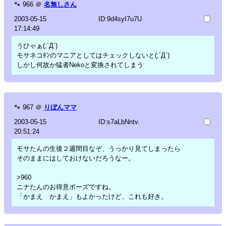
🐾
966
＠
名無しさん
2003-05-15
ID:9d4syI7u7U
17:14:49
うひゃぁ(;´Д`)
モサネコﾀﾝのマニアとしてはチェックしないと(;´Д`)
しかし何故か猛者Nekoと変換されてしまう
🐾
967
＠
りぼんママ
2003-05-15
ID:s7aLbNntv.
20:51:24
モサたんの生後２週間目なぞ、うっかり見てしまったら
そのままにはしておけないだろうなー。
>960
ニナたんのお得意ポーズですね。
「かまえ かまえ」もよかったけど、これも好き。