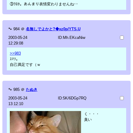
③ﾜﾛﾀ。あんまり表情変わりませんね･･
🐾
984
＠
名無しでよかと?◆xz0p/YTS.U
2003-05-24
ID:Mh.EKcaNiw
12:29:08
>>983
ｽﾏｿ。
自己満足です（ｗ
🐾
985
＠
たぬき
2003-05-24
ID:5K/6DGp7RQ
13:12:10
く・・・
臭い