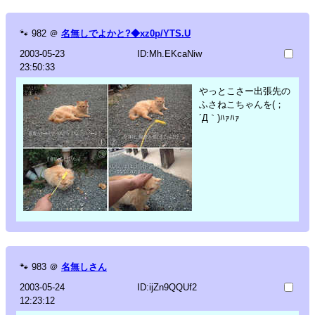
🐾
982
＠
名無しでよかと?◆xz0p/YTS.U
2003-05-23
ID:Mh.EKcaNiw
23:50:33
やっとこさー出張先の
ふさねこちゃんを(；
´Д｀)ﾊｧﾊｧ
🐾
983
＠
名無しさん
2003-05-24
ID:ijZn9QQUf2
12:23:12