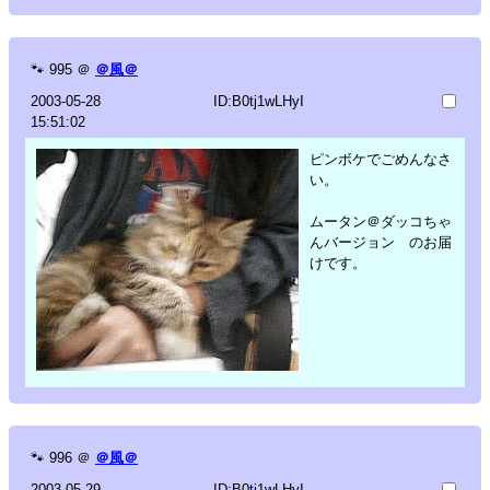
🐾
995
＠
＠風＠
2003-05-28
ID:B0tj1wLHyI
15:51:02
ピンボケでごめんなさ
い。
ムータン＠ダッコちゃ
んバージョン のお届
けです。
🐾
996
＠
＠風＠
2003-05-29
ID:B0tj1wLHyI