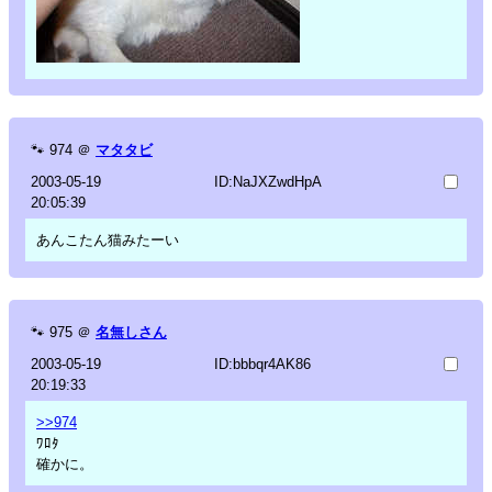
🐾
974
＠
マタタビ
2003-05-19
ID:NaJXZwdHpA
20:05:39
あんこたん猫みたーい
🐾
975
＠
名無しさん
2003-05-19
ID:bbbqr4AK86
20:19:33
>>974
ﾜﾛﾀ
確かに。