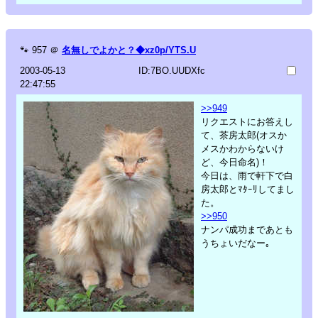
🐾
957
＠
名無しでよかと？◆xz0p/YTS.U
2003-05-13
ID:7BO.UUDXfc
22:47:55
>>949
リクエストにお答えし
て、茶房太郎(オスか
メスかわからないけ
ど、今日命名)！
今日は、雨で軒下で白
房太郎とﾏﾀｰﾘしてまし
た。
>>950
ナンパ成功まであとも
うちょいだなー｡