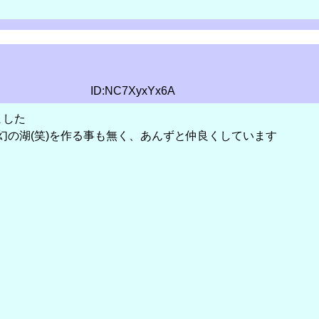
ID:NC7XyxYx6A
ました
幻の湖(笑)を作る事も無く、あんずと仲良くしています