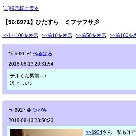
[←]掲示板に戻る
【56:6971】ひたすら ミフサフサ彡
>>1～100を表示
>>前10を表示
>>前50を表示
>>前100を
🐾
6926
＠
べるはろ
2018-08-13 20:31:54
テルくん男前～♪
凛々しい♪
🐾
6927
＠
ツバキ
2018-08-13 23:50:23
>>6924
さん 私も昨年