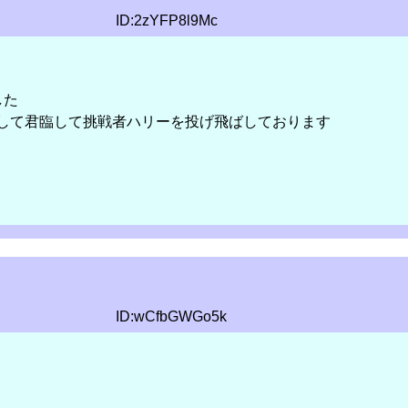
ID:2zYFP8l9Mc
した
して君臨して挑戦者ハリーを投げ飛ばしております
ID:wCfbGWGo5k