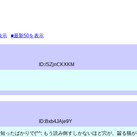
表示
■最新50を表示
ID:/SZjnCKXKM
ID:Bxb4JAje9Y
知ったばかりで(^^; もう読み倒すしかないほど穴が。齧る猫