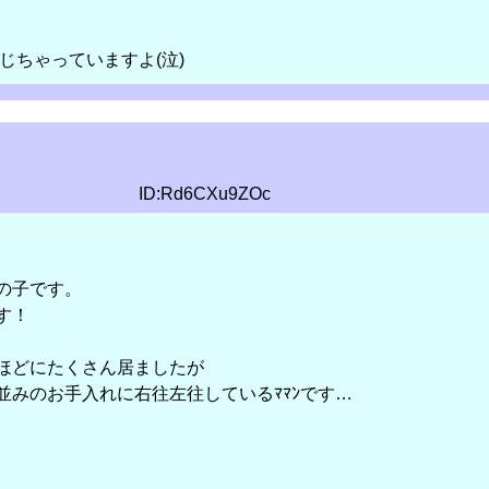
じちゃっていますよ(泣)
ID:Rd6CXu9ZOc
の子です。
す！
ほどにたくさん居ましたが
並みのお手入れに右往左往しているﾏﾏﾝです…