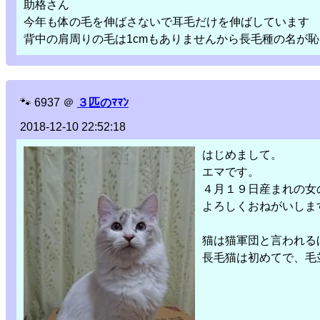
助格さん
今年も体の毛を伸ばさないで耳毛だけを伸ばしています
背中の肩周りの毛は1cmもありませんから長毛種の名が恥
🐾
6937
＠
３匹のﾏﾏﾝ
2018-12-10 22:52:18
はじめまして。
エマです。
４月１９日産まれの女
よろしくおねがいしま
猫は猫軍団と言われる
長毛猫は初めてで、毛