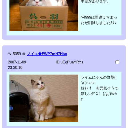
甲斐があります。
>4999は間違えちまっ
たぜ削除しましたｽﾏｿ
🐾
5059
＠
ノイエ◆FWP7mH7Hbo
2007-11-09
ID:uEgPuaYRYs
23:30:10
ライムにゃんの野獣(;
´д`)ﾊｧﾊｧ
紋ﾀﾝ！ お元気そうで
嬉しいﾃﾞｽ！ (;´д`)ﾊｧﾊ
ｧ