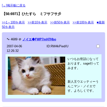
[←]掲示板に戻る
【56:6971】ひたすら ミフサフサ彡
>>1～100を表示
>>前10を表示
>>前50を表示
>>前100を表示
■最新
50を表示
🐾
4689
＠
ノイエ◆FWP7mH7Hbo
2007-04-06
ID:RW4kPied/U
12:26:32
いつもお世話になって
おります。sage行って
みます。
新人王ウエッティーう
んこマン・ノイエで
す。よろしくです。