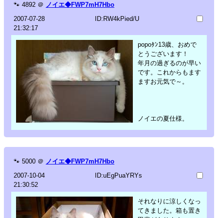
🐾
4892
＠
ノイエ◆FWP7mH7Hbo
2007-07-28
ID:RW4kPied/U
21:32:17
popoﾀﾝ13歳、おめで
とうございます！
年月の過ぎるのが早い
です。これからもます
ますお元気で～。
ノイエの夏仕様。
🐾
5000
＠
ノイエ◆FWP7mH7Hbo
2007-10-04
ID:uEgPuaYRYs
21:30:52
それなりに涼しくなっ
てきました。箱も置き