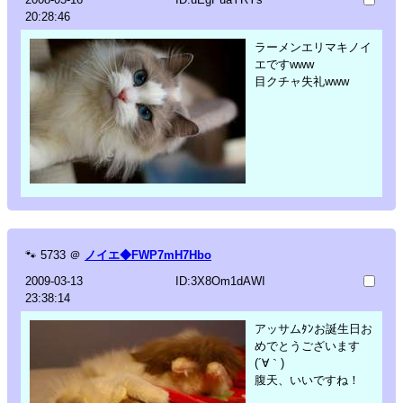
20:28:46
ラーメンエリマキノイ
エですwww
目クチャ失礼www
🐾
5733
＠
ノイエ◆FWP7mH7Hbo
2009-03-13
ID:3X8Om1dAWI
23:38:14
アッサムﾀﾝお誕生日お
めでとうございます
(´∀｀)
腹天、いいですね！