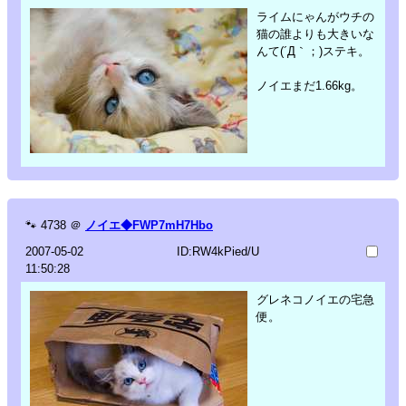
ライムにゃんがウチの
猫の誰よりも大きいな
んて(´Д｀；)ステキ。
ノイエまだ1.66kg。
🐾
4738
＠
ノイエ◆FWP7mH7Hbo
2007-05-02
ID:RW4kPied/U
11:50:28
グレネコノイエの宅急
便。