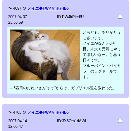
🐾
4697
＠
ノイエ◆FWP7mH7Hbo
2007-04-07
ID:RW4kPied/U
23:56:59
どもども、ありがとう
ございます。
ノイエがなんと6匹
目、末永く元気にやっ
てほしいなー。と思う
日々です。
ブルーポイントバイカ
ラーのラグドールで
す。
←5匹目のおねいさん“すず”からは、ガブリエル道を教わった。
🐾
4705
＠
ノイエ◆FWP7mH7Hbo
2007-04-14
ID:3X8Om1dAWI
12:06:47