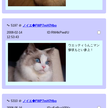
🐾
5197
＠
ノイエ◆FWP7mH7Hbo
2008-02-14
ID:RW4kPied/U
12:53:43
ウエッティうんこマン
惨状もとい参上！
🐾
5310
＠
ノイエ◆FWP7mH7Hbo
2008-05-16
ID:uEgPuaYRYs