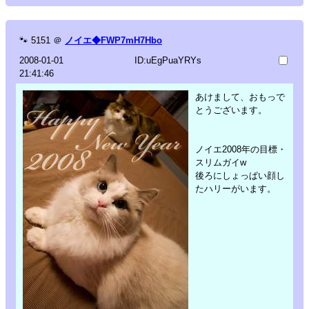
🐾
5151
＠
ノイエ◆FWP7mH7Hbo
2008-01-01
ID:uEgPuaYRYs
21:41:46
あけまして、おもっで
とうございます。
ノイエ2008年の目標・
スリムガイw
後ろにしょっぱい顔し
たハリーがいます。