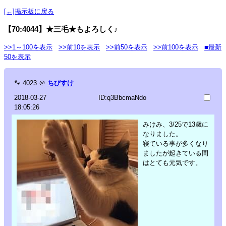
[←]掲示板に戻る
【70:4044】★三毛★もよろしく♪
>>1～100を表示
>>前10を表示
>>前50を表示
>>前100を表示
■最新
50を表示
🐾
4023
＠
ちびすけ
2018-03-27
ID:q3BbcmaNdo
18:05:26
みけみ、3/25で13歳に
なりました。
寝ている事が多くなり
ましたが起きている間
はとても元気です。