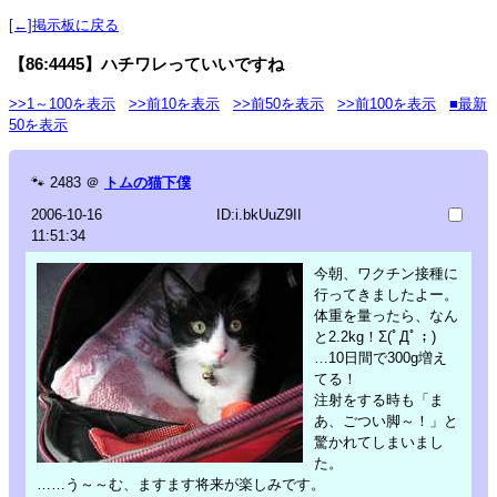
[←]掲示板に戻る
【86:4445】ハチワレっていいですね
>>1～100を表示
>>前10を表示
>>前50を表示
>>前100を表示
■最新
50を表示
🐾
2483
＠
トムの猫下僕
2006-10-16
ID:i.bkUuZ9II
11:51:34
今朝、ワクチン接種に
行ってきましたよー。
体重を量ったら、なん
と2.2kg！Σ(ﾟДﾟ；)
…10日間で300g増え
てる！
注射をする時も「ま
あ、ごつい脚～！」と
驚かれてしまいまし
た。
……う～～む、ますます将来が楽しみです。