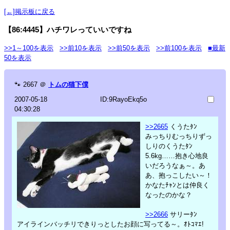
[←]掲示板に戻る
【86:4445】ハチワレっていいですね
>>1～100を表示
>>前10を表示
>>前50を表示
>>前100を表示
■最新
50を表示
🐾
2667
＠
トムの猫下僕
2007-05-18
ID:9RayoEkq5o
04:30:28
>>2665
くうたﾀﾝ
みっちりむっちりずっ
しりのくうたﾀﾝ
5.6kg……抱き心地良
いだろうなぁ～。あ
あ、抱っこしたい～！
かなたﾁｬﾝとは仲良く
なったのかな？
>>2666
サリーﾀﾝ
アイラインバッチリできりっとしたお顔に写ってる～。ｵﾄｺﾏｴ!