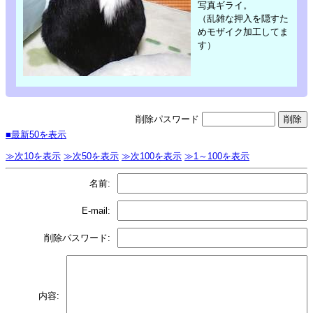
写真ギライ。
（乱雑な押入を隠すた
めモザイク加工してま
す）
削除パスワード
■最新50を表示
≫次10を表示
≫次50を表示
≫次100を表示
≫1～100を表示
名前:
E-mail:
削除パスワード:
内容: