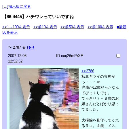
[←]掲示板に戻る
【86:4445】ハチワレっていいですね
>>1～100を表示
>>前10を表示
>>前50を表示
>>前100を表示
■最新
50を表示
🐾
2787
＠
ゆり
2007-12-06
ID:caq26mPrXE
12:52:52
>>2786
写真ギライの専務が
っ・・・ｗ
専務が12歳だったなん
てびっくりです。
てっきり７～８歳のお
嬢さんだとばかり思っ
てました。
大掃除を見守ってくれ
るヌコ。４歳、メス。