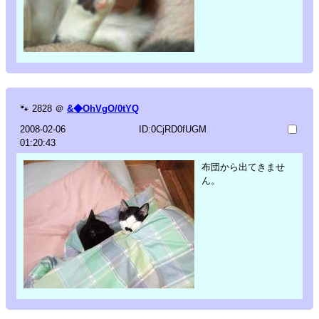
🐾
2828
＠
&◆OhVgO/0tYQ
2008-02-06
ID:0CjRD0fUGM
01:20:43
布団から出てきませ
ん。