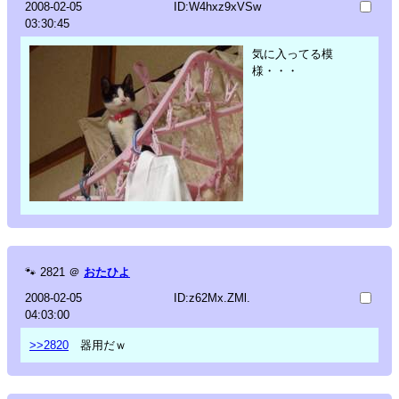
2008-02-05
ID:W4hxz9xVSw
03:30:45
気に入ってる模
様・・・
🐾
2821
＠
おたひよ
2008-02-05
ID:z62Mx.ZMl.
04:03:00
>>2820
器用だｗ