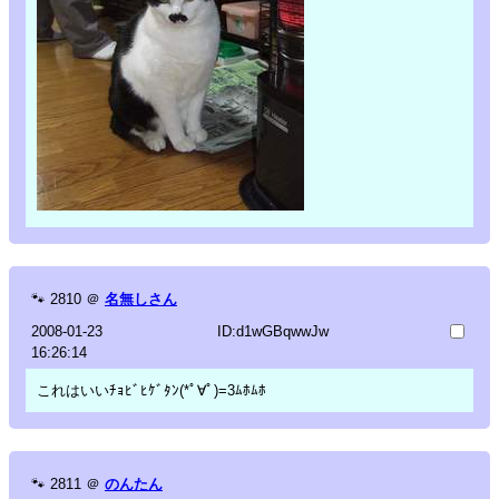
🐾
2810
＠
名無しさん
2008-01-23
ID:d1wGBqwwJw
16:26:14
これはいいﾁｮﾋﾞﾋｹﾞﾀﾝ(*ﾟ∀ﾟ)=3ﾑﾎﾑﾎ
🐾
2811
＠
のんたん