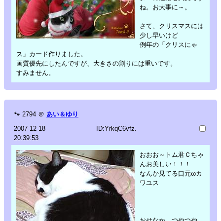
ね。お大事に～。
さて、クリスマスには
少し早いけど
例年の「クリスにゃ
ス」カード作りました。
画質優先にしたんですが、大きさの割りには重いです。
すみません。
🐾
2794
＠
あい＆ゆり
2007-12-18
ID:YrkqC6vfz.
20:39:53
おおお～トム君Ｃちゃ
んお美しい！！！
なんか見てる口元ωカ
ワユス
おせなか つやつや