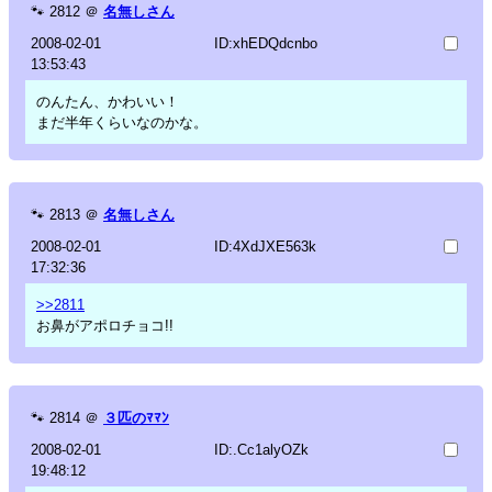
🐾
2812
＠
名無しさん
2008-02-01
ID:xhEDQdcnbo
13:53:43
のんたん、かわいい！
まだ半年くらいなのかな。
🐾
2813
＠
名無しさん
2008-02-01
ID:4XdJXE563k
17:32:36
>>2811
お鼻がアポロチョコ!!
🐾
2814
＠
３匹のﾏﾏﾝ
2008-02-01
ID:.Cc1alyOZk
19:48:12