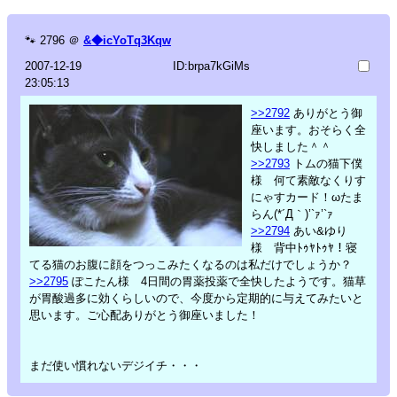
🐾
2796
＠
&◆icYoTq3Kqw
2007-12-19
ID:brpa7kGiMs
23:05:13
>>2792
ありがとう御
座います。おそらく全
快しました＾＾
>>2793
トムの猫下僕
様 何て素敵なくりす
にゃすカード！ωたま
らん(*´Д｀)’`ｧ’`ｧ
>>2794
あい&ゆり
様 背中ﾄｩﾔﾄｩﾔ！寝
てる猫のお腹に顔をつっこみたくなるのは私だけでしょうか？
>>2795
ぽこたん様 4日間の胃薬投薬で全快したようです。猫草
が胃酸過多に効くらしいので、今度から定期的に与えてみたいと
思います。ご心配ありがとう御座いました！
まだ使い慣れないデジイチ・・・