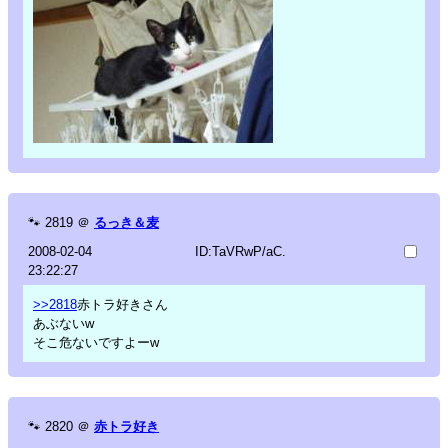
🐾
2819
＠
るっき＆麦
2008-02-04
ID:TaVRwP/aC.
23:22:27
>>2818
赤トラ好きさん
あぶないw
そこ危ないですよーw
🐾
2820
＠
赤トラ好き