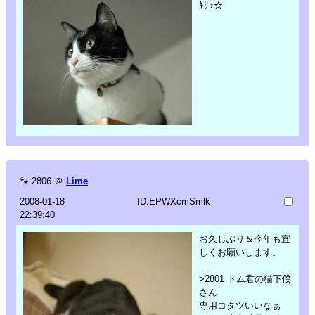
ｷﾘｯ☆
🐾
2806
＠
Lime
2008-01-18
ID:EPWXcmSmlk
22:39:40
お久しぶり＆今年も宜
しくお願いします。
>2801 トム君の猫下僕
さん
専用コタツいいなぁ