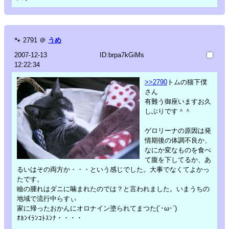
🐾
2791
＠
うめ
2007-12-13
ID:brpa7kGiMs
12:22:34
>>2790
トムの猫下僕
さん
有難う御座いますお久
しぶりです＾＾
ゲロリーナの原因は発
情期後の体調不良か、
なにか変なものを食べ
て腹を下してるか、あ
るいはその両方か・・・という感じでした。大事でなくてよかっ
たです。
瞼の腫れはダニに噛まれたのでは？と言われました。いまうちの
地域で流行中らすぃ
家に帰ったおかんにオロナイン塗られてまつた(´･ω･`)
ｵｶﾝｲﾗﾝｺﾄｽﾝﾅ・・・・