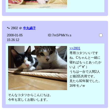
🐾
2802
＠
牛丸縞子
2008-01-05
ID:7mSPMkYv.s
15:26:12
>>2801
専用コタツいいです
ね。Cちゃんと一緒に
寝ればもっとあったか
いよ（*ﾟ∀ﾟ）
うちは一台で人間2人
と猫2匹共用です。
見たら92年製でした。
16年モノw
そんなコタツからこんにちは。
今年も宜しくお願いします。