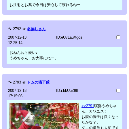
お注射とお薬で今日は安心して寝れるねー
🐾
2792
＠
名無しさん
2007-12-13
ID:eUvLauXgcs
12:25:14
おねんね可愛い♪
うめちゃん、お大事にねー。
🐾
2793
＠
トムの猫下僕
2007-12-18
ID:i.bkUuZ9II
17:15:06
>>2791
寝姿うめちゃ
ん、カワユス！
お腹の調子は良くなっ
たかな？。
ダニの退治も大変です