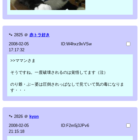
🐾
2825
＠
赤トラ好き
2008-02-05
ID:W4hxz9xVSw
17:17:32
>>ママンさま
そうですね。一度破壊されるのは覚悟してます（泣）
のり爺・ぷ～婆は圧倒されっぱなしで見ていて気の毒になりま
す・・・
🐾
2826
＠
kyon
2008-02-05
ID:F2m5j3JPv6
21:15:18