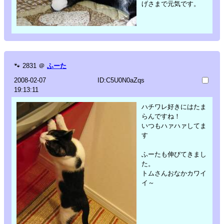
げさまで元気です。
🐾
2831
＠
ふーた
2008-02-07
ID:C5U0N0aZqs
19:13:11
ハチワレ好きにはたま
らんですね！
いつもハァハァしてま
す
ふーたも伸びてきまし
た。
トムさんおなかカワイ
イ～