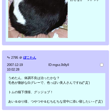
🐾
2795
＠
ぽこたん
2007-12-19
ID:mgszJb9ylI
10:02:28
うめたん、体調不良は治ったかな？
毛色が微妙な白グレーで、色っぽい美人さんですね(*´Д`)
トムの猫下僕様、グッジョブ！
あい＆ゆり様、つやつや＆むちむちな背中に添い寝したい～(*´Д`)