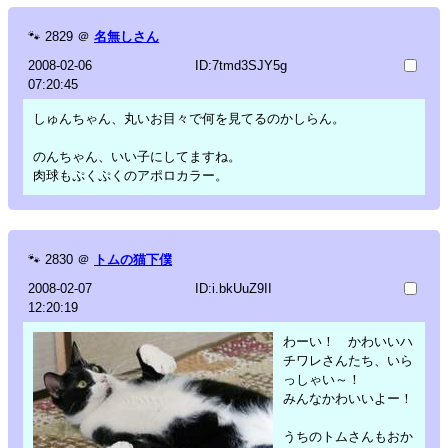
🐾
2829
＠
名無しさん
2008-02-06
ID:7tmd3SJY5g
07:20:45
しゅんちゃん、丸いお目々で何を見てるのかしらん。
のんちゃん、いい子にしてますね。
肉球もぷくぷくのアポロカラー。
🐾
2830
＠
トムの猫下僕
2008-02-07
ID:i.bkUuZ9II
12:20:19
わーい！ かわいいハ
チワレさんたち、いら
っしゃい～！
みんなかわいいよー！
うちのトムさんもおか