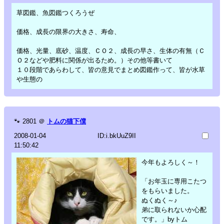
草図鑑、魚図鑑つくろうぜ
価格、成長の限界の大きさ、寿命、
価格、光量、底砂、温度、ＣＯ２、成長の早さ、生体の有無（Ｃ
Ｏ２などや肥料に関係が出るため。）その他等書いて
１０段階であらわして、皆の意見でまとめ図鑑作って、皆が水草
や生態の
🐾
2801
＠
トムの猫下僕
2008-01-04
ID:i.bkUuZ9II
11:50:42
今年もよろしく～！
「お年玉に専用こたつ
をもらいました。
ぬくぬく～♪
弟に取られないか心配
です。」byトム