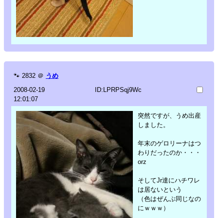
🐾
2832
＠
うめ
2008-02-19
ID:LPRPSqj9Wc
12:01:07
突然ですが、うめ出産
しました。
年末のゲロリーナはつ
わりだったのか・・・
orz
そしてJr達にハチワレ
は居ないという
（色はぜんぶ同じなの
にｗｗｗ）