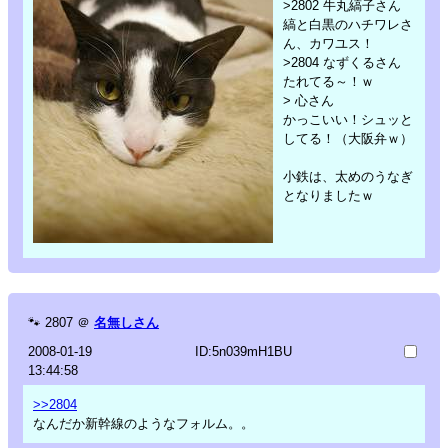
>2802 牛丸縞子さん
縞と白黒のハチワレさ
ん、カワユス！
>2804 なずくるさん
たれてる～！ｗ
> 心さん
かっこいい！シュッと
してる！（大阪弁ｗ）
小鉄は、太めのうなぎ
となりましたｗ
🐾
2807
＠
名無しさん
2008-01-19
ID:5n039mH1BU
13:44:58
>>2804
なんだか新幹線のようなフォルム。。