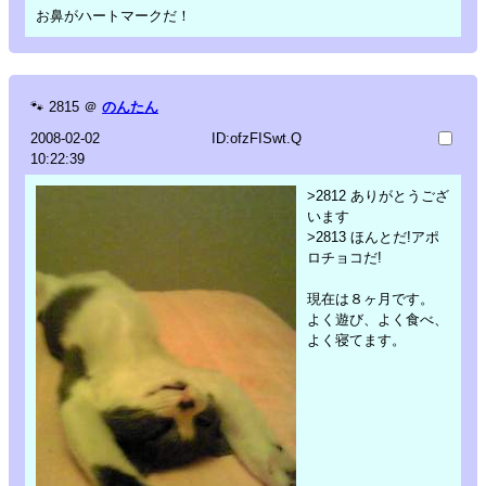
お鼻がハートマークだ！
🐾
2815
＠
のんたん
2008-02-02
ID:ofzFISwt.Q
10:22:39
>2812 ありがとうござ
います
>2813 ほんとだ!アポ
ロチョコだ!
現在は８ヶ月です。
よく遊び、よく食べ、
よく寝てます。