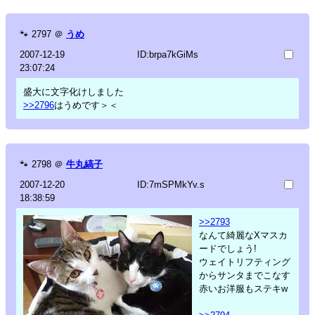
🐾
2797
＠
うめ
2007-12-19
ID:brpa7kGiMs
23:07:24
盛大に文字化けしました
>>2796
はうめです＞＜
🐾
2798
＠
牛丸縞子
2007-12-20
ID:7mSPMkYv.s
18:38:59
>>2793
なんて綺麗なXマスカ
ードでしょう!
ウェイトリフティング
からサンタまでこなす
赤いお洋服もステキw