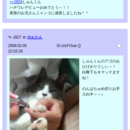
>>2824
しゅんくん
ハチワレデビューおめでとう～！！
美形のお兄さんニャンコに成長しましたね＾＾
🐾
2827
＠
のんたん
2008-02-05
ID:ofzFISwt.Q
22:03:29
しゅんくんのアゴのお
ひげがリリしい～！
白靴下もキマッテます
ね！
のんはちゅめ切りお手
入れ中～～♪