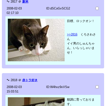
🐾
2817
＠
新米
2008-02-03
ID:dSCoGvSCG2
02:17:10
目標、ロックオン！
>>2816
くろさわさ
ん
イイ男のしゅんちゃ
ん、いらっしゃいま
せ！
🐾
2818
＠
赤トラ好き
2008-02-03
ID:W4hxz9xVSw
15:03:51
順調に育っておりま
す。