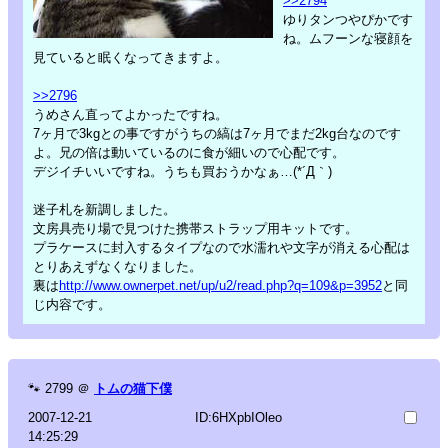
>>2794
ゆりタンつやぴかです
ね。ムフーンな寝顔を
見ていると眠くなってきますよ。
>>2796
うめさん直ってよかったですね。
7ヶ月で3kgとの事ですがうちの縞は7ヶ月でまだ2kg台なのです
よ。兄の倍は動いているのに食が細いので心配です。
デジイチいいですね。うちも買おうかなぁ…(*´Д｀)
迷子札を新調しました。
文房具売り場で見つけた携帯ストラップ用キットです。
プラケースに封入するタイプなので水濡れや文字が消える心配は
とりあえずなくなりました。
裏は
http://www.ownerpet.net/up/u2/read.php?q=109&p=3952
と同
じ内容です。
🐾
2799
＠
トムの猫下僕
2007-12-21
ID:6HXpbIOleo
14:25:29