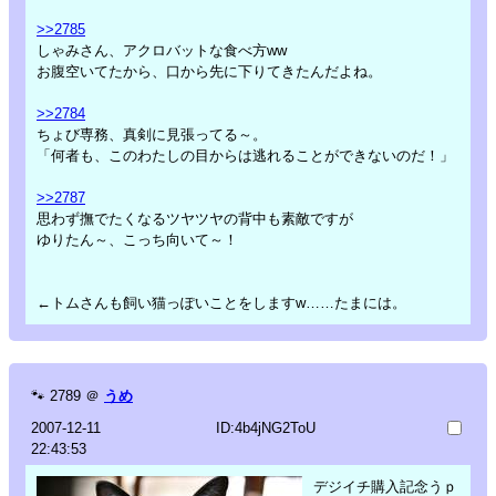
>>2785
しゃみさん、アクロバットな食べ方ww
お腹空いてたから、口から先に下りてきたんだよね。
>>2784
ちょび専務、真剣に見張ってる～。
「何者も、このわたしの目からは逃れることができないのだ！」
>>2787
思わず撫でたくなるツヤツヤの背中も素敵ですが
ゆりたん～、こっち向いて～！
←トムさんも飼い猫っぽいことをしますw……たまには。
🐾
2789
＠
うめ
2007-12-11
ID:4b4jNG2ToU
22:43:53
デジイチ購入記念うｐ