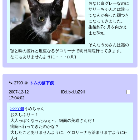
おなじ白グレーなのに
サリーちゃんとは違っ
てなんか尖った顔つき
になってきました。
生後約7ヶ月を向かえ
まだ3kg。
そんなうめさんは謎の
顎と瞼の腫れと度重なるゲロリーナで明日病院行ってきます。
なにもありませんように・・・(ﾉД`)
🐾
2790
＠
トムの猫下僕
2007-12-12
ID:i.bkUuZ9II
17:04:02
>>2789
うめちゃん
お久しぶり～！
大人っぽくなったねぇ～。細面の美猫さんだ！
病院へ行ってきたのかな？
大したことありませんように、ゲロリーナも治まりますように(-
人-)