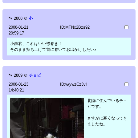
🐾
2808
＠
心
2008-01-21
ID:MTNx2Bzs92
20:59:17
小鉄君、これはいい襟巻き！
そのまま持ち上げて首に巻いてお出かけしたい♪
🐾
2809
＠
チョビ
2008-01-23
ID:w/ywzCz3vI
14:40:21
北陸に住んでいるチョ
ビです。
さすがに寒くなってき
ましたね。