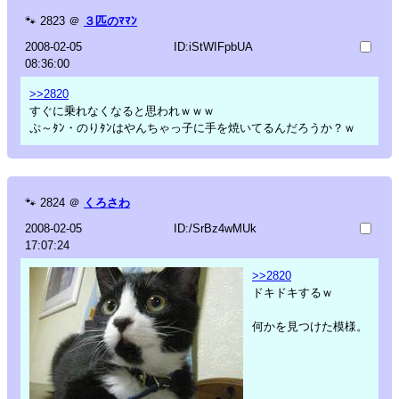
🐾
2823
＠
３匹のﾏﾏﾝ
2008-02-05
ID:iStWIFpbUA
08:36:00
>>2820
すぐに乗れなくなると思われｗｗｗ
ぷ～ﾀﾝ・のりﾀﾝはやんちゃっ子に手を焼いてるんだろうか？ｗ
🐾
2824
＠
くろさわ
2008-02-05
ID:/SrBz4wMUk
17:07:24
>>2820
ドキドキするｗ
何かを見つけた模様。