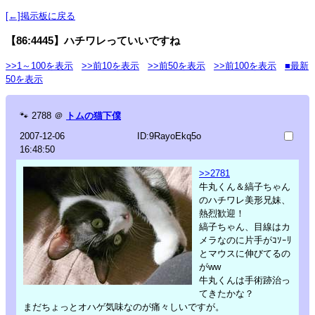
[←]掲示板に戻る
【86:4445】ハチワレっていいですね
>>1～100を表示
>>前10を表示
>>前50を表示
>>前100を表示
■最新
50を表示
🐾
2788
＠
トムの猫下僕
2007-12-06
ID:9RayoEkq5o
16:48:50
>>2781
牛丸くん＆縞子ちゃん
のハチワレ美形兄妹、
熱烈歓迎！
縞子ちゃん、目線はカ
メラなのに片手がｺｿｰﾘ
とマウスに伸びてるの
がww
牛丸くんは手術跡治っ
てきたかな？
まだちょっとオハゲ気味なのが痛々しいですが。