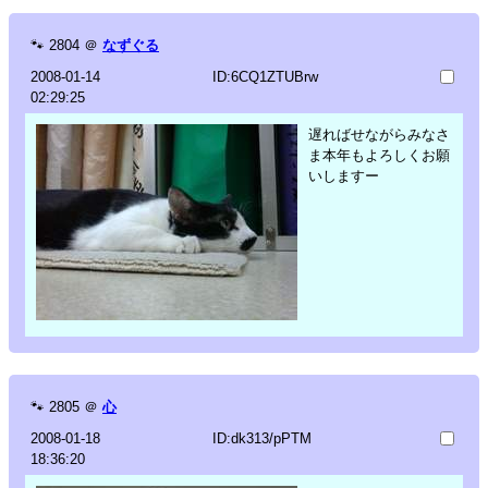
🐾
2804
＠
なずぐる
2008-01-14
ID:6CQ1ZTUBrw
02:29:25
遅ればせながらみなさ
ま本年もよろしくお願
いしますー
🐾
2805
＠
心
2008-01-18
ID:dk313/pPTM
18:36:20