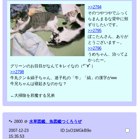
>>2794
そのつやつやでふっく
らまんまるな背中に頬
ずりしたいです。
>>2795
ぽこたんさん、ありが
とうございます～。
>>2796
うめちゃん、治ってよ
かったー。
グリーンのお目目がなんてキレイなの（*ﾟ∀ﾟ）
>>2798
牛丸クン＆縞子ちゃん、迷子札の「牛」「縞」の漢字がww
牛兄ちゃんは寝起きなのかな？
←大掃除を邪魔する兄弟
🐾
2800
＠
水草図鑑、魚図鑑つくろうぜ
2007-12-23
ID:1sO1MGkB9o
15:35:53