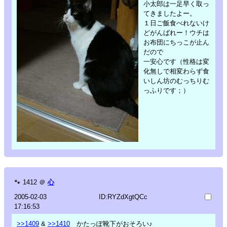
小太郎は一足早く取っ
てきましたよー。
１日ご飯食べれないけ
どがんばれー！ウチは
お布団にちっこが止ん
だので
一安心です（性格は変
化無しで相変わらず食
いしん坊のむっちりむ
っふりです；）
🐾
1412
＠
心
2005-02-03
ID:RYZdXgtQCc
17:16:53
>>1409
&
>>1410
かたっぽ靴下がおそろい♪