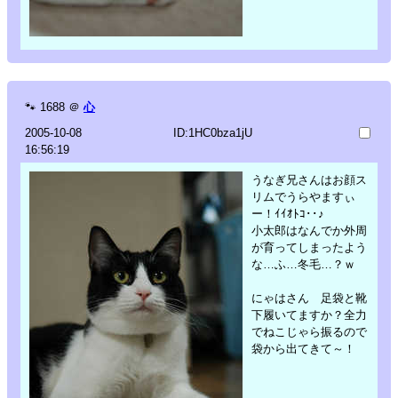
🐾
1688
＠
心
2005-10-08
ID:1HC0bza1jU
16:56:19
うなぎ兄さんはお顔ス
リムでうらやますぃ
ー！ｲｲｵﾄｺ･･♪
小太郎はなんでか外周
が育ってしまったよう
な…ふ…冬毛…？ｗ
にゃはさん 足袋と靴
下履いてますか？全力
でねこじゃら振るので
袋から出てきて～！