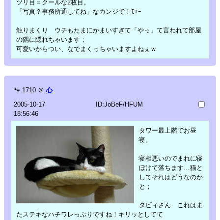
ツリ目＝クールな2枚目。
「写真？事務所通してね」なカンジで！ﾓｴｰ
触りまくり ウチもたまにかまいすぎて「やっ」て言われて部屋
の隅に隠れちゃいます；
可愛いからつい、なでまくっちゃいますよねぇｗ
🐾
1710
＠
心
2005-10-17
ID:JoBeF/HFUM
18:56:46
タワー最上階でお昼
寝。
寝相悪いのでまれに寝
ぼけて落ちます…猫と
してそれはどうなのか
と；
タビィさん これはま
たステキなハチワレっぷりですね！キリッとしてて