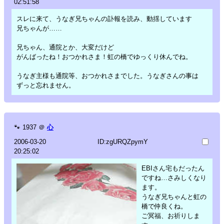
02:51:58
スレに来て、うなぎ兄ちゃんの訃報を読み、動揺しています
兄ちゃんが……
兄ちゃん、通院とか、大変だけど
がんばったね！おつかれさま！虹の橋でゆっくり休んでね。
うなぎ主様も通院等、おつかれさまでした。うなぎさんの事は
ずっと忘れません。
🐾
1937
＠
心
2006-03-20
ID:zgURQZpymY
20:25:02
EBIさん宅もだったん
ですね…さみしくなり
ます。
うなぎ兄ちゃんと虹の
橋で仲良くね。
ご冥福、お祈りしま