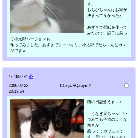
す。
おちびちゃんはお家が
決まって良かった♪
あずきで壁紙を作って
みたので、調子に乗っ
て小太郎バージョンも
作ってみました。あずきでシャッキリ、小太郎でだら～んなカン
ジですｗ
🐾
1850
＠
心
2006-02-22
ID:zgURQZpymY
20:19:54
猫の日記念うｐ～♪
うなぎ兄ちゃん い
つみても子猫のような
幼さが
残っててカワユスで
す。長いトコもスキ♪