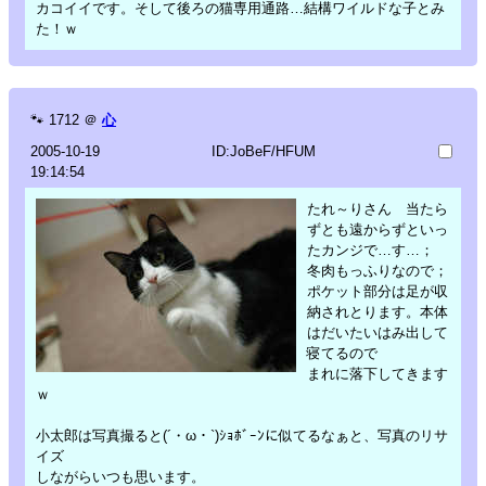
カコイイです。そして後ろの猫専用通路…結構ワイルドな子とみ
た！ｗ
🐾
1712
＠
心
2005-10-19
ID:JoBeF/HFUM
19:14:54
たれ～りさん 当たら
ずとも遠からずといっ
たカンジで…す…；
冬肉もっふりなので；
ポケット部分は足が収
納されとります。本体
はだいたいはみ出して
寝てるので
まれに落下してきます
ｗ
小太郎は写真撮ると(´・ω・`)ｼｮﾎﾞｰﾝに似てるなぁと、写真のリサ
イズ
しながらいつも思います。