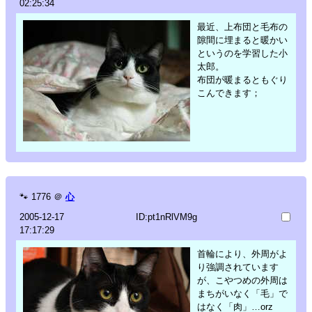
02:25:34
最近、上布団と毛布の
隙間に埋まると暖かい
というのを学習した小
太郎。
布団が暖まるともぐり
こんできます；
🐾
1776
＠
心
2005-12-17
ID:pt1nRlVM9g
17:17:29
首輪により、外周がよ
り強調されています
が、こやつめの外周は
まちがいなく「毛」で
はなく「肉」…orz