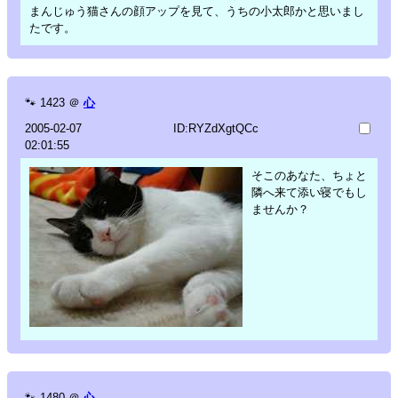
まんじゅう猫さんの顔アップを見て、うちの小太郎かと思いまし
たです。
🐾
1423
＠
心
2005-02-07
ID:RYZdXgtQCc
02:01:55
そこのあなた、ちょと
隣へ来て添い寝でもし
ませんか？
🐾
1480
＠
心