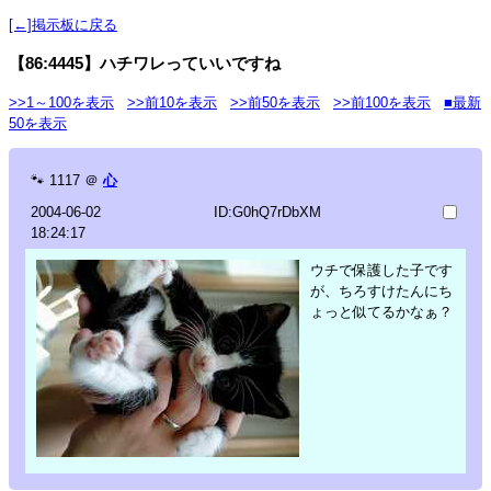
[←]掲示板に戻る
【86:4445】ハチワレっていいですね
>>1～100を表示
>>前10を表示
>>前50を表示
>>前100を表示
■最新
50を表示
🐾
1117
＠
心
2004-06-02
ID:G0hQ7rDbXM
18:24:17
ウチで保護した子です
が、ちろすけたんにち
ょっと似てるかなぁ？