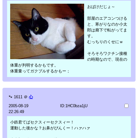
おばけだじょ～
部屋のエアコンつける
と、寒がりなのか小太
郎は廊下で転がってま
す。
むっちりのくせにｗ
そろそろワクチン接種
の時期なので、現在の
体重が判明するかもです。
体重量ってガクブルするかもー；
🐾
1611
＠
心
2005-08-19
ID:1HC0bza1jU
22:26:49
小鉄君てばセクスィーセクスィー！
運動した後かな？お鼻がぴんくー！ハァハァ