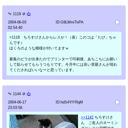
🐾
1119
＠
心
2004-06-03
ID:G9LMmiToPA
02:54:40
>1118 ちろすけさんからレスが！（喜）このコは「たび」ちゃ
んです♪
ほくろのような模様が付いてますｗ
募集のビラが出来たのでプリンターで印刷後、あちこちにお願い
して貼らせてもらうつもりです。今月中には良い里親さんが現れ
てくださればいいなーと思っています。
🐾
1144
＠
心
2004-06-17
ID:hdS4YlYRqM
23:03:56
>>1142
ちろすけさ
ん ご友人のネーミン