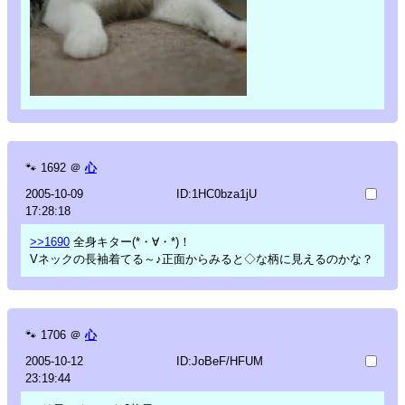
🐾
1692
＠
心
2005-10-09
ID:1HC0bza1jU
17:28:18
>>1690
全身キター(*・∀・*)！
Vネックの長袖着てる～♪正面からみると◇な柄に見えるのかな？
🐾
1706
＠
心
2005-10-12
ID:JoBeF/HFUM
23:19:44