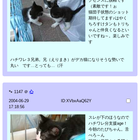
グセンスに脱帽です
（素敵です！ぉ
猫団子状態のショット
期待してます♪はやく
ちろすけタンもトリち
ゃんと仲良くなるとい
いですね～。楽しみで
す
ハチワレ３兄弟。兄（えりまき）がデカ猫になりそうな勢いで
丸い です…とっても…（汗
🐾
1147
＠
心
2004-06-29
ID:XVbxAaQ62Y
17:18:56
スレが下のほうなので
ハチワレ分支援age！
今朝のたびちゃん。舌
べろ～ん