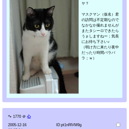
ヤ？
マスクマン（仮名）君
の訪問は不定期なので
なかなか撮れませんが
またタシーロできたら
うｐしますねー；気長
にお待ち下さい♪
（明け方に来たり夜中
だったり時間バラバ
ラ；ｗ）
🐾
1770
＠
心
2005-12-16
ID:pt1nRlVM9g