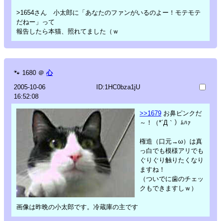
>1654さん 小太郎に「あなたのファンがいるのよー！モテモテ
だねー」って
報告したら本猫、照れてました（ｗ
🐾
1680
＠
心
2005-10-06
ID:1HC0bza1jU
16:52:08
>>1679
お鼻ピンクだ
～！（*´Д｀）ﾑﾊｧ
権造（口元→ω）は真
っ白でも模様アリでも
ぐりぐり触りたくなり
ますね！
（ついでに歯のチェッ
クもできますしｗ）
画像は昨晩の小太郎です。冷蔵庫の主です