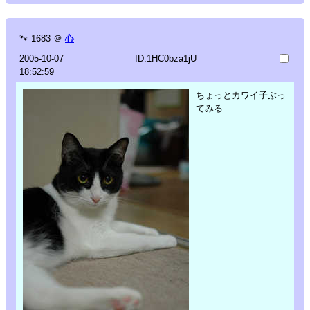
🐾
1683
＠
心
2005-10-07
ID:1HC0bza1jU
18:52:59
ちょっとカワイ子ぶっ
てみる