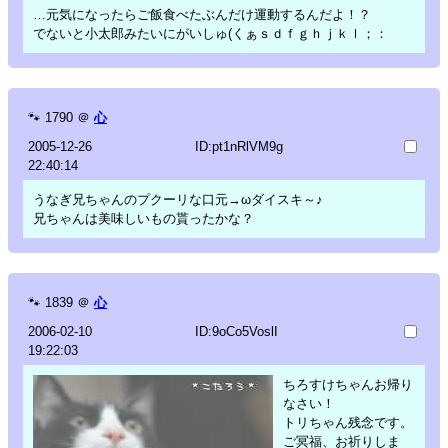
…元気になったらご飯食べたぶんだけ運動するんだよ！？
でないと小太郎みたいにがいしゅ(くぁｓｄｆｇｈｊｋｌ；：
🐾
1790
＠
心
2005-12-26
ID:pt1nRlVM9g
22:40:14
うなぎ兄ちゃんのプクーリな口元→ωダイスキ～♪
兄ちゃんは美味しいもの貰ったかな？
🐾
1839
＠
心
2006-02-10
ID:9oCo5VoslI
19:22:03
ちろすけちゃんお帰り
なさい！
トリちゃん残念です。
ご冥福、お祈りしま