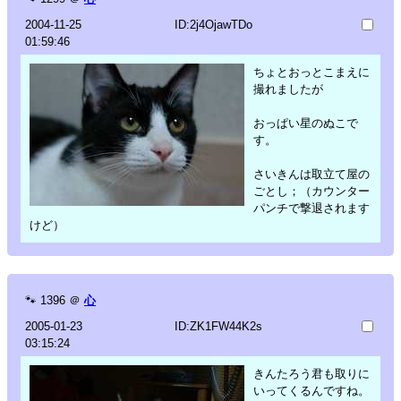
2004-11-25
ID:2j4OjawTDo
01:59:46
ちょとおっとこまえに
撮れましたが
おっぱい星のぬこで
す。
さいきんは取立て屋の
ごとし；（カウンター
パンチで撃退されます
けど）
🐾
1396
＠
心
2005-01-23
ID:ZK1FW44K2s
03:15:24
きんたろう君も取りに
いってくるんですね。