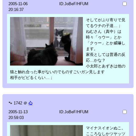
2005-11-06
ID:JoBeF/HFUM
20:16:37
そしてがぶり寄りで見
てるウチの子達…；
ねむさん（真中）は
時々「ゥウー」とか
「クゥー」とか威嚇し
ます。
家長としては普通の反
応…かな？
小太郎とあずきは他の
猫と触れ合った事がないのでものすごいガン見します
相手がビビるくらい…；
🐾
1742
＠
心
2005-11-13
ID:JoBeF/HFUM
20:59:03
マイナスイオンぬこ。
こころなしかツヤッツ