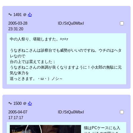
🐾
1491
＠
心
2005-03-28
ID:/StQu0WbxI
23:31:20
中の人祭り、堪能しますた。ﾊｧﾊｧ
うなぎねこさんは診察台でも威勢がいいのですね。ウチのはヘタ
レなので
台の上では震えてました；
うなぎねこさんの体調が良くなりますように！小太郎の無駄に元
気な体力を
送っときます。・ω・）ノシ～
🐾
1500
＠
心
2005-04-07
ID:/StQu0WbxI
17:17:17
猫はPCケースにも入