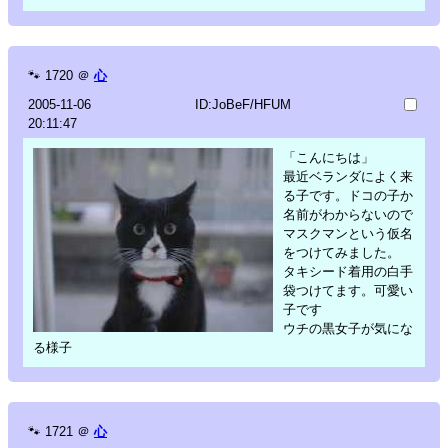
🐾
1720
＠
心
2005-11-06
ID:JoBeF/HFUM
20:11:47
「こんにちは」
最近ベランダによく来
る子です。ドコの子か
名前がわからないので
マスクマンという仮名
をつけてみました。
タキシード着用の白手
袋つけてます。可愛い
子です
ウチの黒女子が気にな
る様子
🐾
1721
＠
心