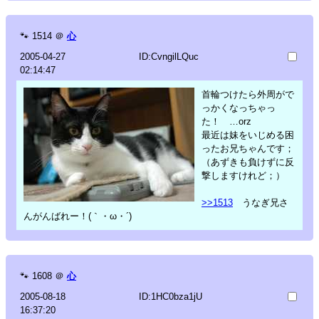
🐾
1514
＠
心
2005-04-27
ID:CvngilLQuc
02:14:47
首輪つけたら外周がで
っかくなっちゃっ
た！ …orz
最近は妹をいじめる困
ったお兄ちゃんです；
（あずきも負けずに反
撃しますけれど；）
>>1513
うなぎ兄さ
んがんばれー！(｀・ω・´)
🐾
1608
＠
心
2005-08-18
ID:1HC0bza1jU
16:37:20