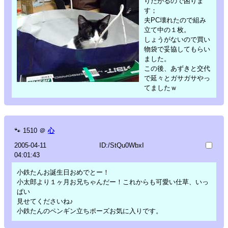
りたがるので困りま
す；
夫PC壊れたので組み
立て中の１枚。
しょうがないので買い
物袋で妥協してもらい
ました。
この後、あずきと交代
で延々とガサガサやっ
てましたｗ
🐾
1510
＠
心
2005-04-11
ID:/StQu0WbxI
04:01:43
小鉄たんお誕生日おめでとー！
小太郎より１ヶ月お兄ちゃんだー！これからも可愛い仕草、いっ
ぱい
見せてくださいね♪
小鉄たんのペンギン立ちポーズお気に入りです。