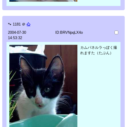
🐾
1181
＠
心
2004-07-30
ID:BRVNpqLX4o
14:53:32
カムパネルラっぽく撮
れますた（たぶん）