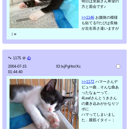
明日は里親さん希望の
方と面会です♪
>>1146
お腹側の模様
も似てる!!たびは長袖
が左右長さ違いますが
（ｗ
🐾
1175
＠
心
2004-07-15
ID:lxjPgHm/Xc
01:44:40
>>1172
ハマーさんデ
ビュー曲…そんな曲あ
ったなぁーって、
4Leafさんとうきさん
の書き込みがかなりツ
ボに
ハマってしまいまし
た…腹筋イタイ～；