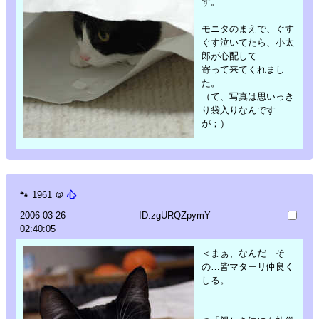
す。
モニタのまえで、ぐす
ぐす泣いてたら、小太
郎が心配して
寄って来てくれまし
た。
（て、写真は思いっき
り袋入りなんです
が；）
🐾
1961
＠
心
2006-03-26
ID:zgURQZpymY
02:40:05
＜まぁ、なんだ…そ
の…皆マターリ仲良く
しる。