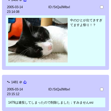
2005-03-14
ID:/StQu0WbxI
23:14:08
中のひとが出てきすぎ
てますよ祭り！？
🐾
1481
＠
心
2005-03-14
ID:/StQu0WbxI
23:15:12
1479は連投してしまったので削除しました；すみませんorz