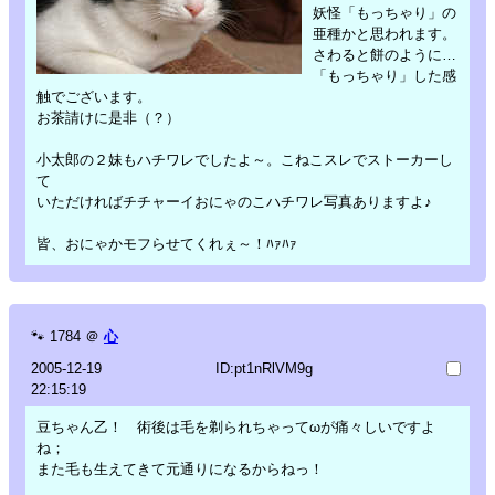
妖怪「もっちゃり」の
亜種かと思われます。
さわると餅のように…
「もっちゃり」した感
触でございます。
お茶請けに是非（？）
小太郎の２妹もハチワレでしたよ～。こねこスレでストーカーし
て
いただければチチャーイおにゃのこハチワレ写真ありますよ♪
皆、おにゃかモフらせてくれぇ～！ﾊｧﾊｧ
🐾
1784
＠
心
2005-12-19
ID:pt1nRlVM9g
22:15:19
豆ちゃん乙！ 術後は毛を剃られちゃってωが痛々しいですよ
ね；
また毛も生えてきて元通りになるからねっ！