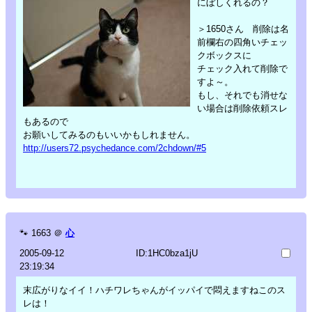
にぼしくれるの？
＞1650さん 削除は名
前欄右の四角いチェッ
クボックスに
チェック入れて削除で
すよ～。
もし、それでも消せな
い場合は削除依頼スレ
もあるので
お願いしてみるのもいいかもしれません。
http://users72.psychedance.com/2chdown/#5
🐾
1663
＠
心
2005-09-12
ID:1HC0bza1jU
23:19:34
末広がりなイイ！ハチワレちゃんがイッパイで悶えますねこのス
レは！