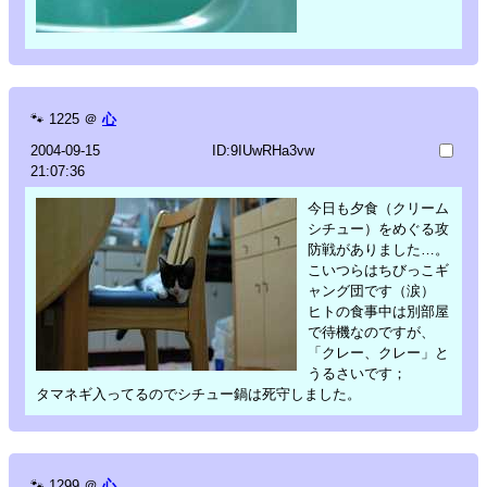
🐾
1225
＠
心
2004-09-15
ID:9IUwRHa3vw
21:07:36
今日も夕食（クリーム
シチュー）をめぐる攻
防戦がありました…。
こいつらはちびっこギ
ャング団です（涙）
ヒトの食事中は別部屋
で待機なのですが、
「クレー、クレー」と
うるさいです；
タマネギ入ってるのでシチュー鍋は死守しました。
🐾
1299
＠
心