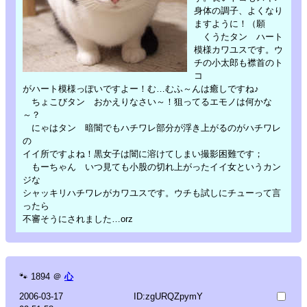
身体の調子、よくなり
ますように！（願
くうたタン ハート
模様カワユスです。ウ
チの小太郎も襟首のト
コ
がハート模様っぽいですよー！む…むふ～んは癒しですね♪
ちょこびタン おかえりなさい～！狙ってるエモノは何かな
～？
にゃはタン 暗闇でもハチワレ部分が浮き上がるのがハチワレ
の
イイ所ですよね！黒女子は闇に溶けてしまい撮影困難です；
もーちゃん いつ見ても小股の切れ上がったイイ女というカン
ジな
シャッキリハチワレがカワユスです。ウチも試しにチューって言
ったら
不審そうにされました…orz
🐾
1894
＠
心
2006-03-17
ID:zgURQZpymY