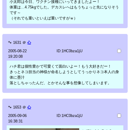
小太郎は今日、ワクチン接種にいってきましたよー！
体重は…4.75kgでした。デカスレへはもうちょっと先になりそう
です～
（それでも重いといえば重いですがｗ）
🐾
1631
＠
心
2005-08-22
ID:1HC0bza1jU
19:20:08
ハチ君は個性豊かで可愛くて面白いよー！もう大好きだー！
きっとネコ担当の神様が命名しようとしてうっかりネコ本人の身
体に墨汁
落としちゃったんだ、とかそんな事を想像してしまいます。
🐾
1653
＠
心
2005-09-06
ID:1HC0bza1jU
16:38:31