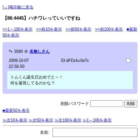
[←]掲示板に戻る
【86:4445】ハチワレっていいですね
>>1～100を表示
>>前10を表示
>>前50を表示
>>前100を表示
■最新
50を表示
🐾
3580
＠
名無しさん
2009-10-07
ID:dFDzkc0eTc
22:56:50
トムくん誕生日おめでと～！
何を凝視してるのかな？
削除パスワード
■最新50を表示
≫次10を表示
≫次50を表示
≫次100を表示
≫1～100を表示
名前: