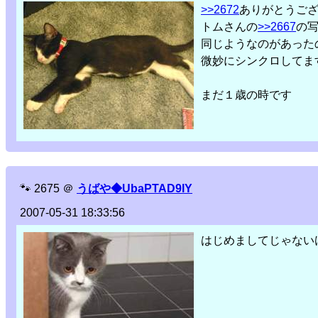
>>2672
ありがとうござ
トムさんの
>>2667
の
同じようなのがあった
微妙にシンクロしてま
まだ１歳の時です
🐾
2675
＠
うばや◆UbaPTAD9lY
2007-05-31 18:33:56
はじめましてじゃない