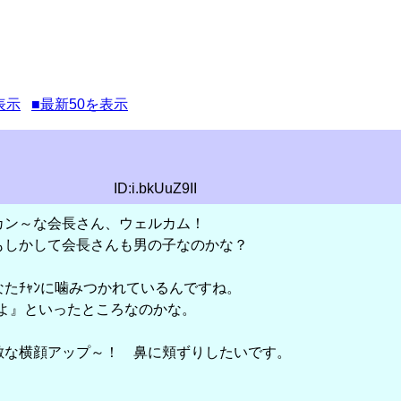
表示
■最新50を表示
ID:i.bkUuZ9II
カン～な会長さん、ウェルカム！
 もしかして会長さんも男の子なのかな？
なたﾁｬﾝに噛みつかれているんですね。
よ』といったところなのかな。
敵な横顔アップ～！ 鼻に頬ずりしたいです。