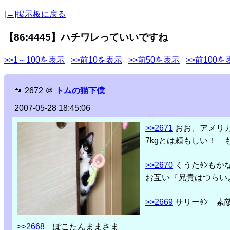
[←]掲示板に戻る
【86:4445】ハチワレっていいですね
>>1～100を表示
>>前10を表示
>>前50を表示
>>前100を
🐾
2672
＠
トムの猫下僕
2007-05-28 18:45:06
>>2671
おお、アメリ
7kgとは頼もしい！
>>2670
くうたﾀﾝもか
お互い『兄貴はつらい
>>2669
サリーﾀﾝ 素
>>2668
ぽこたんままさま