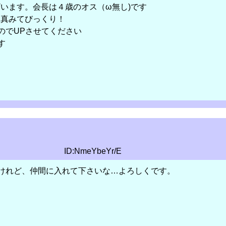
います。会長は４歳のオス（ω無し)です
写真みてびっくり！
のでUPさせてください
す
ID:NmeYbeYr/E
けれど、仲間に入れて下さいな…よろしくです。