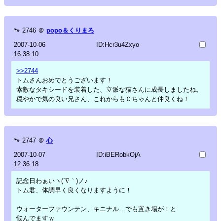
🐾
2746
＠
popo＆くりまろ
2007-10-06
ID:Hcr3u4Zxyo
16:38:10
>>2744
トムさんおめでとうございます！
素敵なタキシードを装着した、立派な猫さんに成長しましたね。
穏やかで気の良い兄さん、これからもＣちゃんと仲良くね！
🐾
2747
＠
心
2007-10-07
ID:iBERobkOjA
12:36:18
記念日わぁいヽ(´∇｀)ノ♪
トム君、体調早く良くなりますように！
ウォーターファウンテン、キニナル…でも置き場が！と
悩んでますｗ