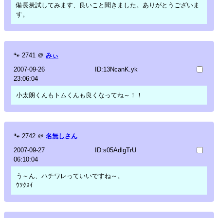
備長炭試してみます、良いこと聞きました。ありがとうございま
す。
🐾
2741
＠
みぃ
2007-09-26
ID:13NcanK.yk
23:06:04
小太朗くんもトムくんも良くなってね～！！
🐾
2742
＠
名無しさん
2007-09-27
ID:s05AdlgTrU
06:10:04
う～ん、ハチワレっていいですね～。
ｳﾂｸｽｲ