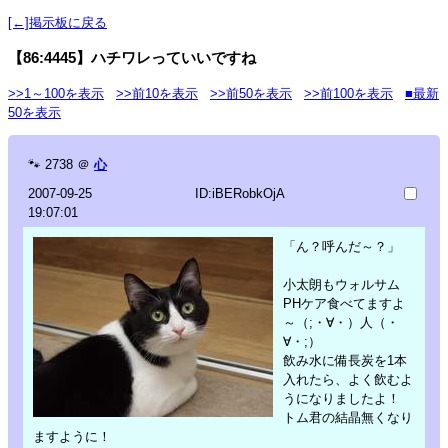
[←]掲示板に戻る
【86:4445】ハチワレっていいですね
>>1～100を表示
>>前10を表示
>>前50を表示
>>前100を表示
■最新
50を表示
🐾
2738
＠
心
2007-09-25
ID:iBERobkOjA
19:07:01
「ん？呼んだ～？」
小太朗もウォルサム
PHケア食べてますよ
～（;・∀・）人（・
∀・;）
飲み水に備長炭を1本
入れたら、よく飲むよ
うになりましたよ！
トム君の結晶無くなり
ますように！