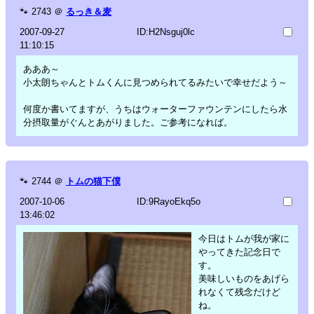
🐾
2743
＠
るっき＆麦
2007-09-27
ID:H2Nsguj0lc
11:10:15
あああ～
小太朗ちゃんとトムくんに見つめられてるみたいで幸せだよう～
何度か書いてますが、うちはウォーターファウンテンにしたら水
分摂取量がぐんとあがりました。ご参考になれば。
🐾
2744
＠
トムの猫下僕
2007-10-06
ID:9RayoEkq5o
13:46:02
今日はトムが我が家に
やってきた記念日で
す。
美味しいものをあげら
れなくて残念だけど
ね。