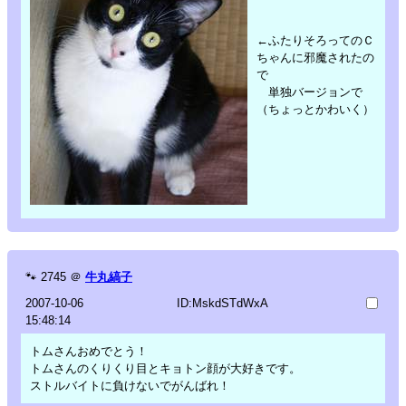
←ふたりそろってのＣ
ちゃんに邪魔されたの
で
単独バージョンで
（ちょっとかわいく）
🐾
2745
＠
牛丸縞子
2007-10-06
ID:MskdSTdWxA
15:48:14
トムさんおめでとう！
トムさんのくりくり目とキョトン顔が大好きです。
ストルバイトに負けないでがんばれ！