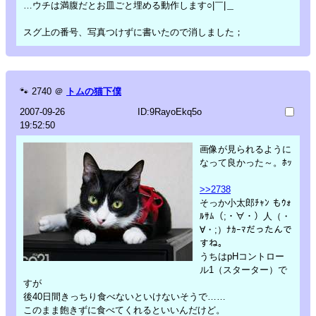
…ウチは満腹だとお皿ごと埋める動作します○|￣|＿
スグ上の番号、写真つけずに書いたので消しました；
🐾
2740
＠
トムの猫下僕
2007-09-26
ID:9RayoEkq5o
19:52:50
画像が見られるように
なって良かった～。ﾎｯ
>>2738
そっか小太郎ﾁｬﾝ もｳｫ
ﾙｻﾑ（;・∀・）人（・
∀・;）ﾅｶｰﾏだったんで
すね。
うちはpHコントロー
ル1（スターター）で
すが
後40日間きっちり食べないといけないそうで……
このまま飽きずに食べてくれるといいんだけど。