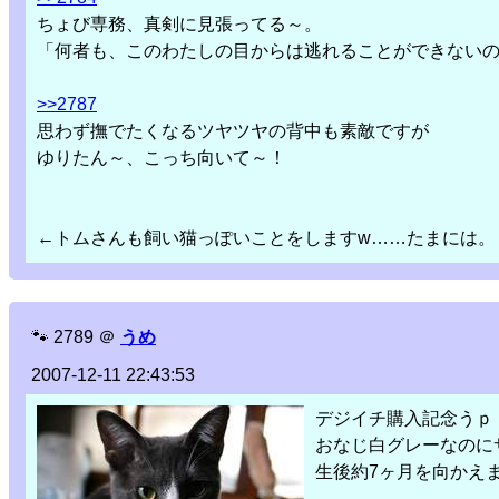
ちょび専務、真剣に見張ってる～。
「何者も、このわたしの目からは逃れることができない
>>2787
思わず撫でたくなるツヤツヤの背中も素敵ですが
ゆりたん～、こっち向いて～！
←トムさんも飼い猫っぽいことをしますw……たまには。
🐾
2789
＠
うめ
2007-12-11 22:43:53
デジイチ購入記念うｐ
おなじ白グレーなのに
生後約7ヶ月を向かえま