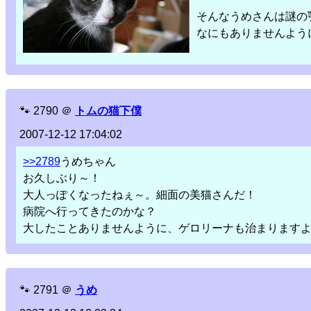
そんなうめさんは謎の
なにもありませんように・
🐾
2790
＠
トムの猫下僕
2007-12-12 17:04:02
>>2789
うめちゃん
お久しぶり～！
大人っぽくなったねぇ～。細面の美猫さんだ！
病院へ行ってきたのかな？
大したことありませんように、ゲロリーナも治まりますように
🐾
2791
＠
うめ