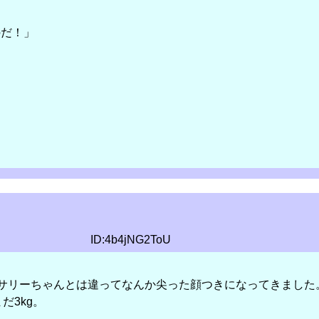
のだ！」
ID:4b4jNG2ToU
サリーちゃんとは違ってなんか尖った顔つきになってきました
だ3kg。