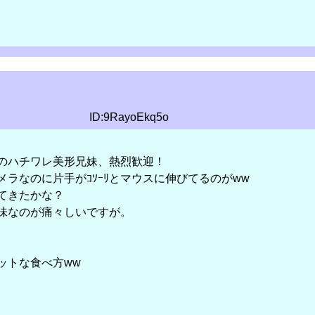
ID:9RayoEkq5o
のハチワレ美形兄妹、熱烈歓迎！
ラなのに片手がｺｿｰﾘとマウスに伸びてるのがww
てきたかな？
味なのが痛々しいですが。
ットな食べ方ww