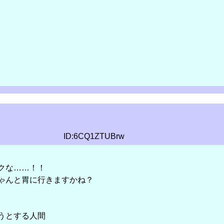
ID:6CQ1ZTUBrw
クな……！！
ゃんと胃に行きますかね？
うとする人間