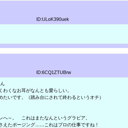
ID:ULoK390uek
ID:6CQ1ZTUBrw
さん
くわくなお耳がなんとも愛らしい。
めたいです。（踏み台にされて終わるというオチ）
レへ～。 これはまたなんというグラビア。
さえたポージング……これはプロの仕事ですね！