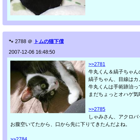
🐾
2788
＠
トムの猫下僕
2007-12-06 16:48:50
>>2781
牛丸くん＆縞子ちゃん
縞子ちゃん、目線はカメ
牛丸くんは手術跡治っ
まだちょっとオハゲ気
>>2785
しゃみさん、アクロバ
お腹空いてたから、口から先に下りてきたんだよね。
>>2784