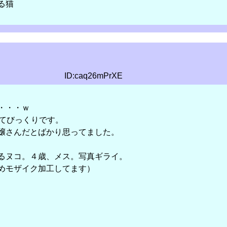
る猫
ID:caq26mPrXE
っ・・・ｗ
んてびっくりです。
嬢さんだとばかり思ってました。
るヌコ。４歳、メス。写真ギライ。
めモザイク加工してます）