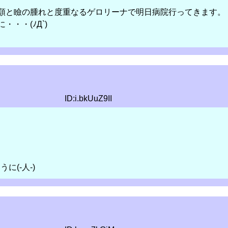
顎と瞼の腫れと度重なるゲロリーナで明日病院行ってきます。
・・(ﾉД`)
ID:i.bkUuZ9II
(-人-)