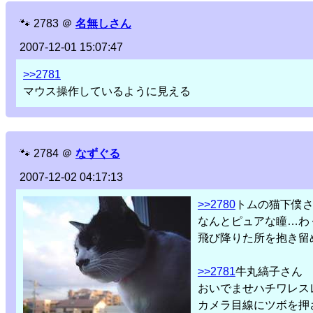
🐾
2783
＠
名無しさん
2007-12-01 15:07:47
>>2781
マウス操作しているように見える
🐾
2784
＠
なずぐる
2007-12-02 04:17:13
>>2780
トムの猫下僕
なんとピュアな瞳…わ
飛び降りた所を抱き留
>>2781
牛丸縞子さん
おいでませハチワレス
カメラ目線にツボを押