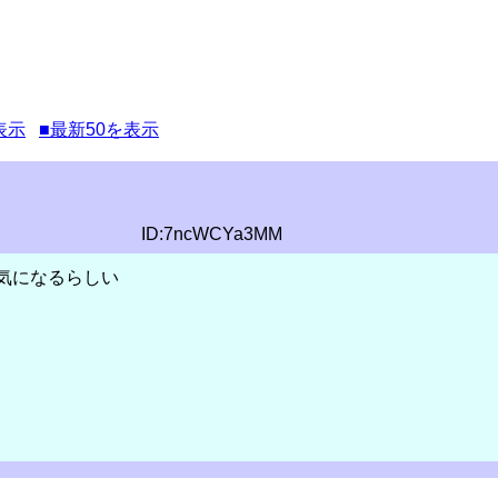
表示
■最新50を表示
ID:7ncWCYa3MM
気になるらしい