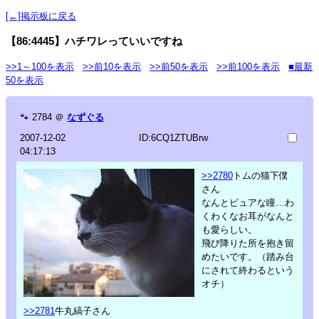
[←]掲示板に戻る
【86:4445】ハチワレっていいですね
>>1～100を表示
>>前10を表示
>>前50を表示
>>前100を表示
■最新
50を表示
🐾
2784
＠
なずぐる
2007-12-02
ID:6CQ1ZTUBrw
04:17:13
>>2780
トムの猫下僕
さん
なんとピュアな瞳…わ
くわくなお耳がなんと
も愛らしい。
飛び降りた所を抱き留
めたいです。（踏み台
にされて終わるという
オチ）
>>2781
牛丸縞子さん