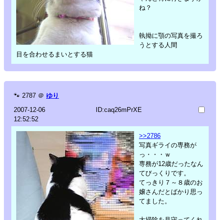
ね？
執拗に顎の写真を撮ろ
うとする人間
目を合わせるまいとする猫
🐾
2787
＠
ゆり
2007-12-06
ID:caq26mPrXE
12:52:52
>>2786
写真ギライの専務が
っ・・・ｗ
専務が12歳だったなん
てびっくりです。
てっきり７～８歳のお
嬢さんだとばかり思っ
てました。
大掃除を見守ってくれ