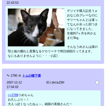
22:43:53
デジイチ購入記念うｐ
おなじ白グレーなのに
サリーちゃんとは違っ
てなんか尖った顔つき
になってきました。
生後約7ヶ月を向かえ
まだ3kg。
そんなうめさんは謎の
顎と瞼の腫れと度重なるゲロリーナで明日病院行ってきます。
なにもありませんように・・・(ﾉД`)
🐾
2790
＠
トムの猫下僕
2007-12-12
ID:i.bkUuZ9II
17:04:02
>>2789
うめちゃん
お久しぶり～！
大人っぽくなったねぇ～。細面の美猫さんだ！