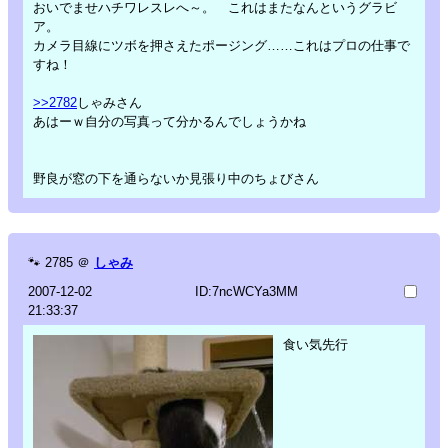
おいでませハチワレスレへ～。 これはまたなんというグラビ
ア。
カメラ目線にツボを押さえたポージング……これはプロの仕事で
すね！
>>2782
しゃみさん
あはーｗ自分の写真って分かるんでしょうかね
野良が窓の下を通らないか見張り中のちょびさん
🐾
2785
＠
しゃみ
2007-12-02
ID:7ncWCYa3MM
21:33:37
食い気先行