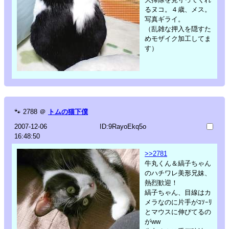
るヌコ。４歳、メス。
写真ギライ。
（乱雑な押入を隠すた
めモザイク加工してま
す）
🐾
2788
＠
トムの猫下僕
2007-12-06
ID:9RayoEkq5o
16:48:50
>>2781
牛丸くん＆縞子ちゃん
のハチワレ美形兄妹、
熱烈歓迎！
縞子ちゃん、目線はカ
メラなのに片手がｺｿｰﾘ
とマウスに伸びてるの
がww