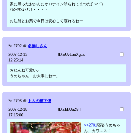
家に帰ったおかんにオロナイン塗られてまつた(´･ω･`)
ｵｶﾝｲﾗﾝｺﾄｽﾝﾅ・・・・
お注射とお薬で今日は安心して寝れるねー
🐾
2792
＠
名無しさん
2007-12-13
ID:eUvLauXgcs
12:25:14
おねんね可愛い♪
うめちゃん、お大事にねー。
🐾
2793
＠
トムの猫下僕
2007-12-18
ID:i.bkUuZ9II
17:15:06
>>2791
寝姿うめちゃ
ん、カワユス！