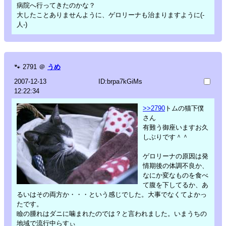
病院へ行ってきたのかな？
大したことありませんように、ゲロリーナも治まりますように(-
人-)
🐾
2791
＠
うめ
2007-12-13
ID:brpa7kGiMs
12:22:34
>>2790
トムの猫下僕
さん
有難う御座いますお久
しぶりです＾＾
ゲロリーナの原因は発
情期後の体調不良か、
なにか変なものを食べ
て腹を下してるか、あ
るいはその両方か・・・という感じでした。大事でなくてよかっ
たです。
瞼の腫れはダニに噛まれたのでは？と言われました。いまうちの
地域で流行中らすぃ