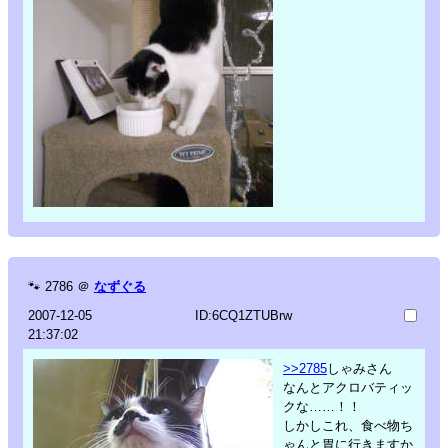
🐾
2786
＠
なずぐる
2007-12-05
ID:6CQ1ZTUBrw
21:37:02
>>2785
しゃみさん
なんとアクロバティッ
クな……！！
しかしこれ、食べ物ち
ゃんと胃に行きますか