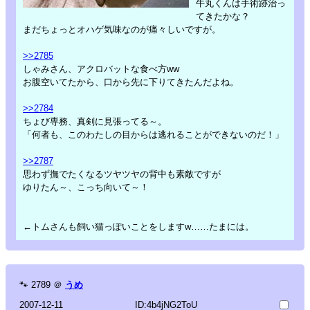
牛丸くんは手術跡治っ
てきたかな？
まだちょっとオハゲ気味なのが痛々しいですが。
>>2785
しゃみさん、アクロバットな食べ方ww
お腹空いてたから、口から先に下りてきたんだよね。
>>2784
ちょび専務、真剣に見張ってる～。
「何者も、このわたしの目からは逃れることができないのだ！」
>>2787
思わず撫でたくなるツヤツヤの背中も素敵ですが
ゆりたん～、こっち向いて～！
←トムさんも飼い猫っぽいことをしますw……たまには。
🐾
2789
＠
うめ
2007-12-11
ID:4b4jNG2ToU