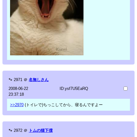
🐾
2971
＠
名無しさん
2008-06-22
ID:ysf7U5EaRQ
23:37:18
>>2970
(トイレで)ちっこしてから、寝るんですよー
🐾
2972
＠
トムの猫下僕