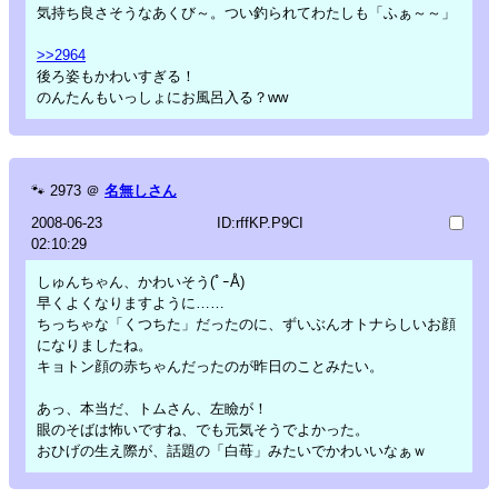
気持ち良さそうなあくび～。つい釣られてわたしも「ふぁ～～」
>>2964
後ろ姿もかわいすぎる！
のんたんもいっしょにお風呂入る？ww
🐾
2973
＠
名無しさん
2008-06-23
ID:rffKP.P9CI
02:10:29
しゅんちゃん、かわいそう(ﾟｰÅ)
早くよくなりますように……
ちっちゃな「くつちた」だったのに、ずいぶんオトナらしいお顔
になりましたね。
キョトン顔の赤ちゃんだったのが昨日のことみたい。
あっ、本当だ、トムさん、左瞼が！
眼のそばは怖いですね、でも元気そうでよかった。
おひげの生え際が、話題の「白苺」みたいでかわいいなぁｗ