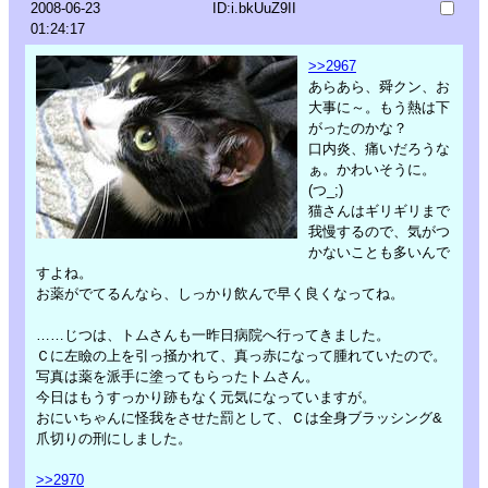
2008-06-23
ID:i.bkUuZ9II
01:24:17
>>2967
あらあら、舜クン、お
大事に～。もう熱は下
がったのかな？
口内炎、痛いだろうな
ぁ。かわいそうに。
(つ_;)
猫さんはギリギリまで
我慢するので、気がつ
かないことも多いんで
すよね。
お薬がでてるんなら、しっかり飲んで早く良くなってね。
……じつは、トムさんも一昨日病院へ行ってきました。
Ｃに左瞼の上を引っ掻かれて、真っ赤になって腫れていたので。
写真は薬を派手に塗ってもらったトムさん。
今日はもうすっかり跡もなく元気になっていますが。
おにいちゃんに怪我をさせた罰として、Ｃは全身ブラッシング&
爪切りの刑にしました。
>>2970