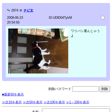
🐾
2974
＠
チビ太
2008-06-23
ID:UDlD04TykM
20:54:50
ワリバシ運んじゃう
よ
削除パスワード
■最新50を表示
≫次10を表示
≫次50を表示
≫次100を表示
≫1～100を表示
名前: