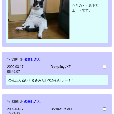
うちの・・幕下力
士・・です。
🐾
3394
＠
名無しさん
2009-03-17
ID:zey4uyyXZ.
06:49:07
のんたんぬいぐるみみたいでかわいぃー！！
🐾
3395
＠
名無しさん
2009-03-17
ID:Zd4aStsMFE
12:47:43