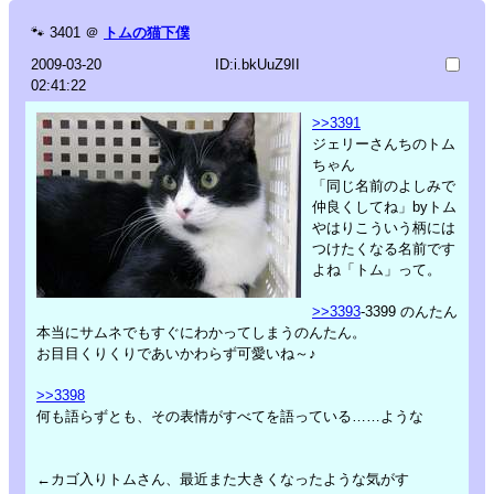
🐾
3401
＠
トムの猫下僕
2009-03-20
ID:i.bkUuZ9II
02:41:22
>>3391
ジェリーさんちのトム
ちゃん
「同じ名前のよしみで
仲良くしてね」byトム
やはりこういう柄には
つけたくなる名前です
よね「トム」って。
>>3393
-3399 のんたん
本当にサムネでもすぐにわかってしまうのんたん。
お目目くりくりであいかわらず可愛いね～♪
>>3398
何も語らずとも、その表情がすべてを語っている……ような
←カゴ入りトムさん、最近また大きくなったような気がす