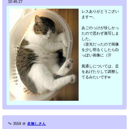
10:46:27
レスありがとうござい
ますー。
あごのっけが珍しかっ
たので思わず激写しま
した。
（逆光だったので画像
を少し明るくしたら白
っぽい画像に（汗
風通しについては、足
をあげたりして調整し
てるみたいですw
🐾
3559
＠
名無しさん