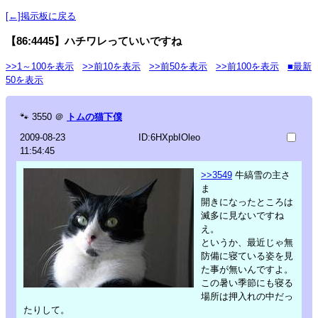
[←]掲示板に戻る
【86:4445】ハチワレっていいですね
>>1～100を表示
>>前10を表示
>>前50を表示
>>前100を表示
■最新
50を表示
🐾
3550
＠
トムの猫下僕
2009-08-23
ID:6HXpbIOleo
11:54:45
>>3549
牛縞雪の主さ
ま
開きになったところは
滅多に見ないですね
え。
というか、最近じゃ無
防備に寝ている姿を見
た事が無いんですよ。
この暑い季節にも寝る
場所は押入れの中だっ
たりして。