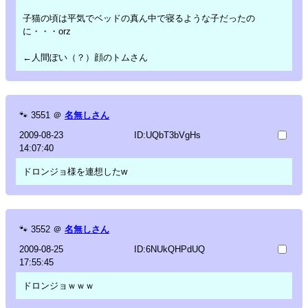
子猫の頃は平気でベッドの真ん中で寝るような子だったの
に・・・orz
←人間ぽい（？）顔のトムさん
🐾
3551
＠
名無しさん
2009-08-23
ID:UQbT3bVgHs
14:07:40
ドロンジョ様を連想したw
🐾
3552
＠
名無しさん
2009-08-25
ID:6NUkQHPdUQ
17:55:45
ドロンジョｗｗｗ