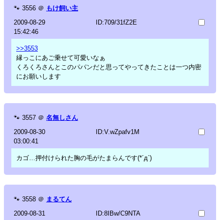
🐾
3556
＠
もけ飼い主
2009-08-29
ID:709/31fZ2E
15:42:46
>>3553
縁っこにあご乗せて可愛いなぁ
くろくろさんとこのパパンだと思ってやってきたことは一つ内密
にお願いします
🐾
3557
＠
名無しさん
2009-08-30
ID:V.wZpafv1M
03:00:41
カゴ…押付けられた胸の毛がたまらんです(*´д`)
🐾
3558
＠
まるてん
2009-08-31
ID:8IBw/C9NTA