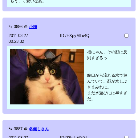
もう、可愛いなあ。
🐾
3886
＠
小梅
2011-03-27
ID:/EXpyMLu4Q
00:23:32
福にゃん、その顔は反
則すぎるっ
蛇口から流れる水で遊
んでいて、顔が水しぶ
きまみれに。
まだ水遊びには早すぎ
だ。
🐾
3887
＠
名無しさん
2011-03-27
ID:P3bU.MY9iI