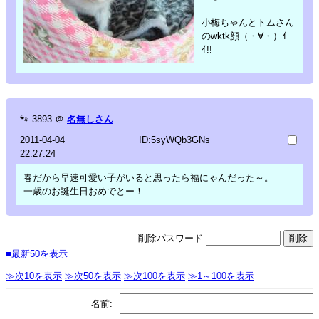
小梅ちゃんとトムさん
のwktk顔（・∀・）ｲ
ｲ!!
🐾
3893
＠
名無しさん
2011-04-04
ID:5syWQb3GNs
22:27:24
春だから早速可愛い子がいると思ったら福にゃんだった～。
一歳のお誕生日おめでとー！
削除パスワード
■最新50を表示
≫次10を表示
≫次50を表示
≫次100を表示
≫1～100を表示
名前: