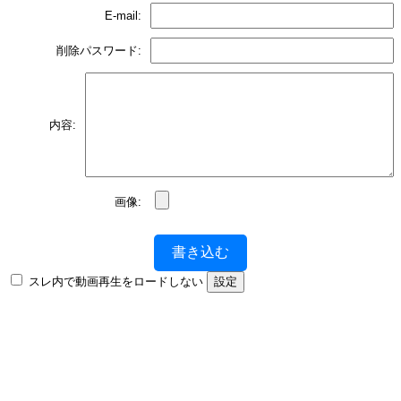
E-mail:
削除パスワード:
内容:
画像:
書き込む
スレ内で動画再生をロードしない