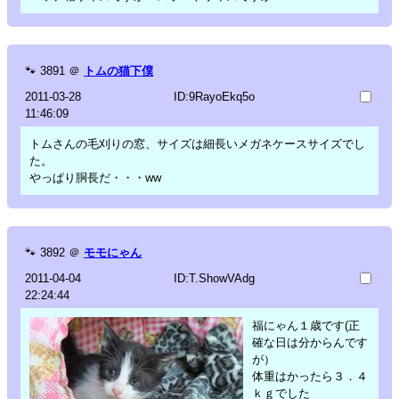
🐾
3891
＠
トムの猫下僕
2011-03-28
ID:9RayoEkq5o
11:46:09
トムさんの毛刈りの窓、サイズは細長いメガネケースサイズでし
た。
やっぱり胴長だ・・・ww
🐾
3892
＠
モモにゃん
2011-04-04
ID:T.ShowVAdg
22:24:44
福にゃん１歳です(正
確な日は分からんです
が）
体重はかったら３．４
ｋｇでした