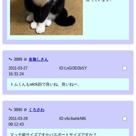
🐾
3889
＠
名無しさん
2011-03-27
ID:LnGl3D2bSY
16:31:24
トムくんもwktk顔で良いね、良いねー。
🐾
3890
＠
くろさわ
2011-03-28
ID:v6c6whkNf6
09:12:43
マッチ箱サイズですかパスポートサイズですか？