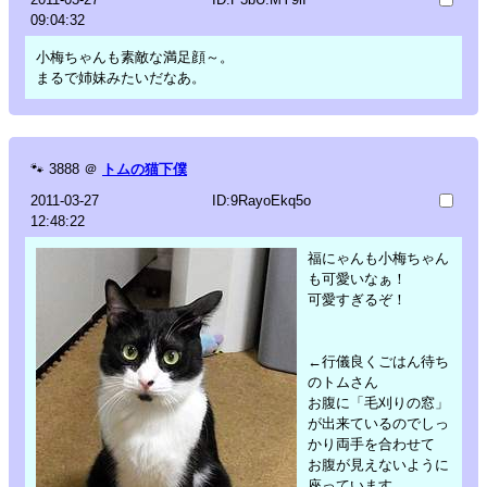
09:04:32
小梅ちゃんも素敵な満足顔～。
まるで姉妹みたいだなあ。
🐾
3888
＠
トムの猫下僕
2011-03-27
ID:9RayoEkq5o
12:48:22
福にゃんも小梅ちゃん
も可愛いなぁ！
可愛すぎるぞ！
←行儀良くごはん待ち
のトムさん
お腹に「毛刈りの窓」
が出来ているのでしっ
かり両手を合わせて
お腹が見えないように
座っています。