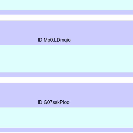
ID:Mp0.LDmqio
ID:G07sskPIoo