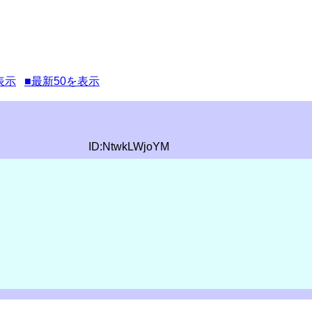
表示
■最新50を表示
ID:NtwkLWjoYM