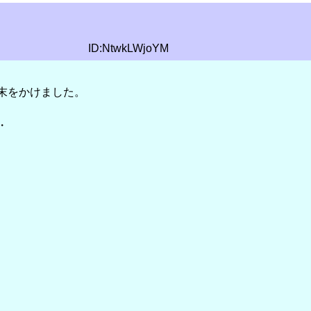
ID:NtwkLWjoYM
末をかけました。
・