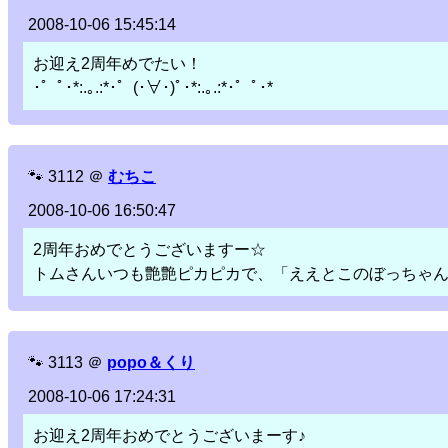
2008-10-06 15:45:14
お迎え2周年めでたい！
･゜ﾟ･*:.｡.:*･゜(･∀･)ﾟ･*:.｡.:*･゜ﾟ･*
🐾
3112
＠
むちこ
2008-10-06 16:50:47
2周年おめでとうございますー☆
トムさんいつも艶艶ピカピカで、「ええとこのぼっちゃん」っ
🐾
3113
＠
popo＆くり
2008-10-06 17:24:31
お迎え2周年おめでとうございまーす♪