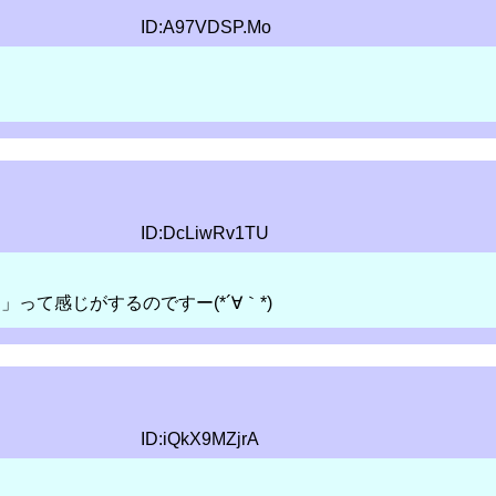
ID:A97VDSP.Mo
ID:DcLiwRv1TU
て感じがするのですー(*´∀｀*)
ID:iQkX9MZjrA