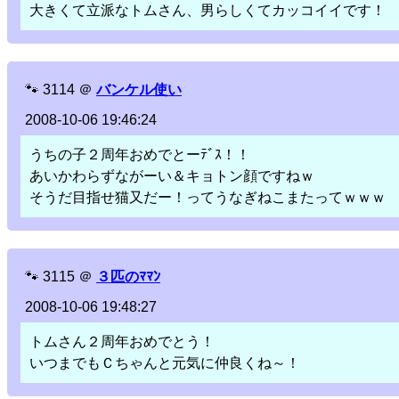
大きくて立派なトムさん、男らしくてカッコイイです！
🐾
3114
＠
バンケル使い
2008-10-06 19:46:24
うちの子２周年おめでとーﾃﾞｽ！！
あいかわらずながーい＆キョトン顔ですねｗ
そうだ目指せ猫又だー！ってうなぎねこまたってｗｗｗ
🐾
3115
＠
３匹のﾏﾏﾝ
2008-10-06 19:48:27
トムさん２周年おめでとう！
いつまでもＣちゃんと元気に仲良くね～！