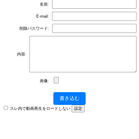
名前:
E-mail:
削除パスワード:
内容:
画像:
書き込む
スレ内で動画再生をロードしない