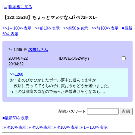
[←]掲示板に戻る
【122:13518】ちょっとマヌケなｽｺﾃｨｯｼｭFスレ
>>1～100を表示
>>前10を表示
>>前50を表示
>>前100を表示
■最新
50を表示
🐾
1286
＠
名無しさん
2004-07-22
ID:Wa5OGZWryY
20:34:32
>>1268
お！あのぴかぴかしたボール夢中に遊んでますか！
…夜店に売っててうちの子に買おうかどうか迷いました。
うちのは臆病スコなので光った途端逃げそうな気も…。
削除パスワード
■最新50を表示
≫次10を表示
≫次50を表示
≫次100を表示
≫1～100を表示