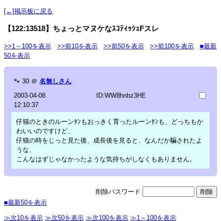
[←]掲示板に戻る
【122:13518】ちょっとマヌケなｽｺﾃｨｯｼｭFスレ
>>1～100を表示
>>前10を表示
>>前50を表示
>>前100を表示
■最新
50を表示
🐾
30
＠
名無しさん
2003-04-08
ID:WW8hnbz3HE
12:10:37
仔猫のときのルーンﾀﾝもおっきく育ったルーンﾀﾝも、どっちもか
わいいのですけど、
仔猫の時をじっと見た後、成長後を見ると、なんだか騙されたよ
うな、
こんなはずじゃなかったような気持ちがしなくもありません。
削除パスワード
■最新50を表示
≫次10を表示
≫次50を表示
≫次100を表示
≫1～100を表示