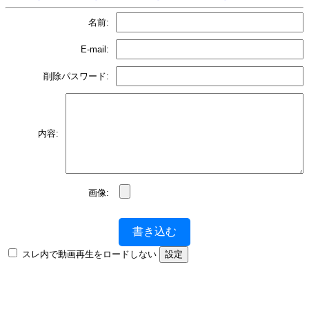
名前:
E-mail:
削除パスワード:
内容:
画像:
書き込む
スレ内で動画再生をロードしない