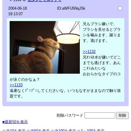
2004-06-18
ID:aWFU5NqJ5k
19:13:07
兄もブラシ嫌いで、
ブラシを見せるとブラ
シを噛みます、蹴りま
す、逃げます。
>>1132
兄ﾀﾝは水が嫌いでどこ
までも逃げます。あん
こﾀﾝみたいな
おおらかなタイプのコ
が泳ぐのかなぁ？
>>1133
遠慮なくﾌﾟﾆﾌﾟﾆしてくださいな。いつもなすがままなので触り放
題です。
削除パスワード
■最新50を表示
≫次10を表示
≫次50を表示
≫次100を表示
≫1～100を表示