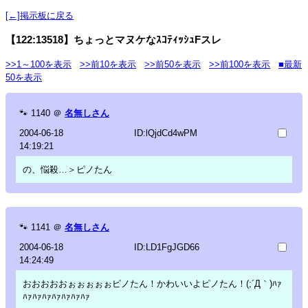
[←]掲示板に戻る
【122:13518】ちょっとマヌケなｽｺﾃｨｯｼｭFスレ
>>1～100を表示
>>前10を表示
>>前50を表示
>>前100を表示
■最新
50を表示
🐾
1140
＠
名無しさん
2004-06-18
ID:lQjdCd4wPM
14:19:21
の、悩殺…＞ピノたん
🐾
1141
＠
名無しさん
2004-06-18
ID:LD1FgJGD66
14:24:49
おおおおおぉぉぉぉぉピノたん！かわいいよピノたん！(;´Д｀)ﾊｧ
ﾊｧﾊｧﾊｧﾊｧﾊｧﾊｧﾊｧ