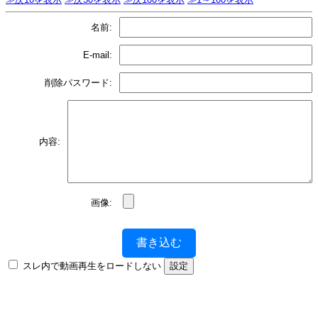
名前:
E-mail:
削除パスワード:
内容:
画像:
書き込む
スレ内で動画再生をロードしない