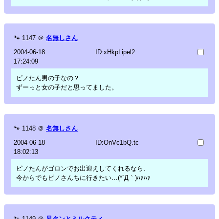
🐾
1147
＠
名無しさん
2004-06-18
ID:xHkpLipel2
17:24:09
ピノたん男の子なの？
ずーっと女の子だと思ってました。
🐾
1148
＠
名無しさん
2004-06-18
ID:OnVc1bQ.tc
18:02:13
ピノたんがゴロンでお出迎えしてくれるなら、
今からでもピノさんちに行きたい…(*´Д｀)ﾊｧﾊｧ
🐾
1149
＠
兄タンとミルクティ