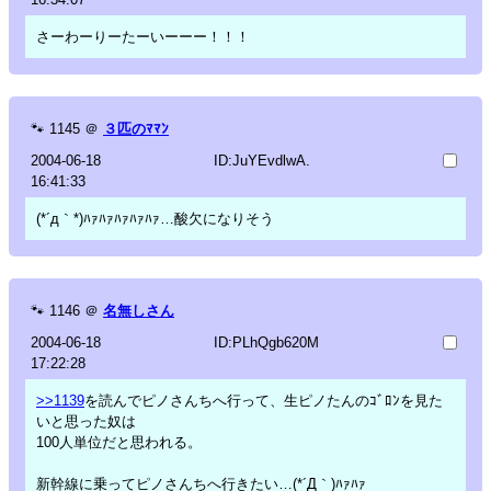
さーわーりーたーいーーー！！！
🐾
1145
＠
３匹のﾏﾏﾝ
2004-06-18
ID:JuYEvdlwA.
16:41:33
(*´д｀*)ﾊｧﾊｧﾊｧﾊｧﾊｧ…酸欠になりそう
🐾
1146
＠
名無しさん
2004-06-18
ID:PLhQgb620M
17:22:28
>>1139
を読んでピノさんちへ行って、生ピノたんのｺﾞﾛﾝを見た
いと思った奴は
100人単位だと思われる。
新幹線に乗ってピノさんちへ行きたい…(*´Д｀)ﾊｧﾊｧ