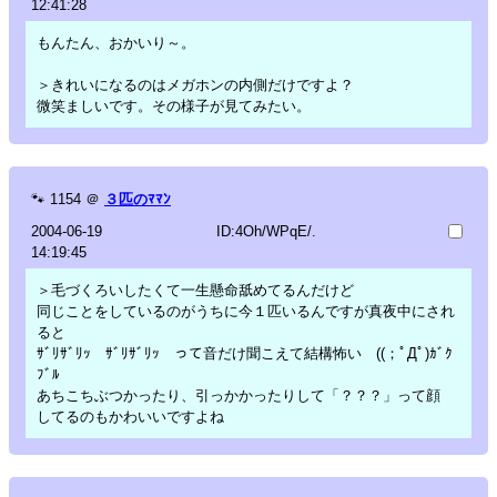
12:41:28
もんたん、おかいり～。
＞きれいになるのはメガホンの内側だけですよ？
微笑ましいです。その様子が見てみたい。
🐾
1154
＠
３匹のﾏﾏﾝ
2004-06-19
ID:4Oh/WPqE/.
14:19:45
＞毛づくろいしたくて一生懸命舐めてるんだけど
同じことをしているのがうちに今１匹いるんですが真夜中にされ
ると
ｻﾞﾘｻﾞﾘｯ ｻﾞﾘｻﾞﾘｯ って音だけ聞こえて結構怖い ((；ﾟДﾟ)ｶﾞｸ
ﾌﾞﾙ
あちこちぶつかったり、引っかかったりして「？？？」って顔
してるのもかわいいですよね