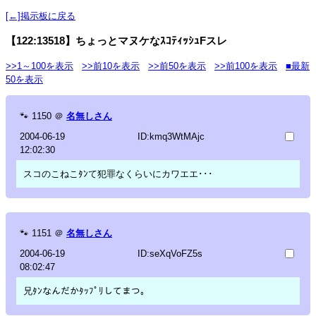
[←]掲示板に戻る
【122:13518】ちょっとマヌケなｽｺﾃｨｯｼｭFスレ
>>1～100を表示
>>前10を表示
>>前50を表示
>>前100を表示
■最新
50を表示
🐾
1150
＠
名無しさん
2004-06-19
ID:kmq3WtMAjc
12:02:30
スコのこねこﾀﾝて犯罪なくらいにカワエエ･･･
🐾
1151
＠
名無しさん
2004-06-19
ID:seXqVoFZ5s
08:02:47
兄ﾀﾝなんだかﾀｯﾌﾟﾘしてまつ。