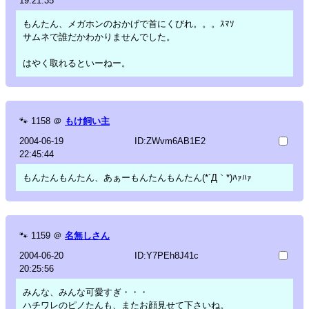
19:21:35
もんたん、メガホンのおかげで首にくびれ。。。ｽﾏｿ
サムネで誰だかわかりませんでした。
はやく取れるといーねー。
🐾
1158
＠
もけ飼い主
2004-06-19
ID:ZWvm6AB1E2
22:45:44
もんたんもんたん、あぁーもんたんもんたん(*´Д｀*)ﾊｧﾊｧ
🐾
1159
＠
名無しさん
2004-06-20
ID:Y7PEh8J41c
20:25:56
みんな、みんな可愛すぎ・・・
ハチワレのピノたんも、またお顔見せて下さいね。