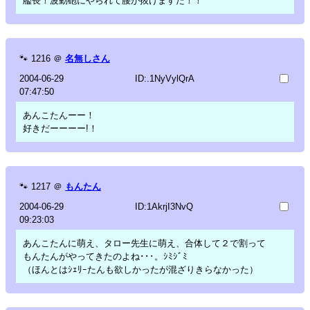
艦長！波動砲にやられて腰が抜けますた！！
🐾
1216
＠
名無しさん
2004-06-29
ID:.1NyVylQrA
07:47:50
あんこたんーー！
好きだーーーー!！
🐾
1217
＠
もんたん
2004-06-29
ID:1AkrjI3NvQ
09:23:03
あんこたんに萌え、タロー先生に萌え、合体して２で割って
もんたんがやってきたのよね･･･。ｼﾐｼﾞﾐ
（ほんとはｼｪﾘｰたんも欲しかったが混ざりきらなかった）