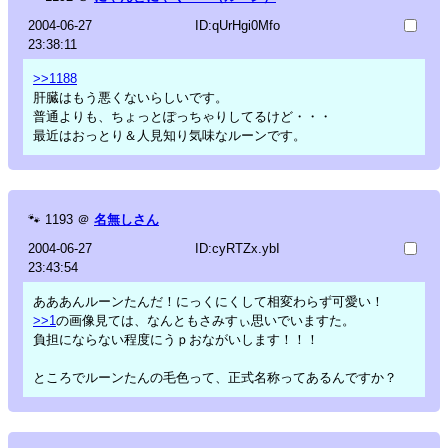
2004-06-27
ID:qUrHgi0Mfo
23:38:11
>>1188
肝臓はもう悪くないらしいです。
普通よりも、ちょっとぽっちゃりしてるけど・・・
最近はおっとり＆人見知り気味なルーンです。
🐾
1193
＠
名無しさん
2004-06-27
ID:cyRTZx.ybI
23:43:54
あああんルーンたんだ！にっくにくして相変わらず可愛い！
>>1
の画像見ては、なんともさみすぃ思いでいますた。
負担にならない程度にうｐおながいします！！！
ところでルーンたんの毛色って、正式名称ってあるんですか？