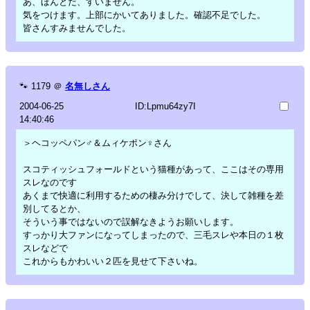
あ、ほんとだ、すいません。
気をつけます。上部にかいてありました。確認不足でした。
皆さんすみませんでした。
🐾
1179
＠
名無しさん
2004-06-25
ID:Lpmu64zy7I
14:40:46
＞ヘコッペパン♂＆ムィケポン♀さん
スコティッシュフォールドという猫種があって、ここはその専用
スレなのです
あくまで快適に利用するための棲み分けでして、決して雑種を差
別してるとか、
そういう事ではないので誤解なきようお願いします。
すっかり大ファンになってしまったので、三毛スレや本日の１枚
スレなどで
これからもかわいい２匹を見せて下さいね。