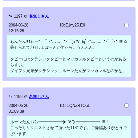
🐾
1197
＠
名無しさん
2004-06-28
ID:E1ny25.ElI
12:15:28
もんたんｷﾀわ～*･゜ﾟ･*:.｡..｡.:*･゜(n ’∀ ’)ηﾟ･*:.｡. .｡.:*･゜ﾟ･*!!!!!☆
乗せられてﾁｮﾄしょぼーんかすぃら。うふふん。
タビーにはクラシックタビーとマッカレルタビーというのがある
らすぃ。
ダイフク兄弟がクラシック、ルーンたんがマッカレルなのかな。
🐾
1198
＠
名無しさん
2004-06-28
ID:IEQNzRTOuE
01:09:39
ルーンたんｷﾀﾜｧ━━━━━━(n ’∀ ’)η━━━━━━ !!!!!
こっそりリクエストさせて頂いた1181です。ご降臨ありがとうご
ざいます。