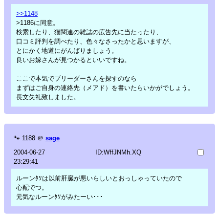
>>1148
>1186に同意。
検索したり、猫関連の雑誌の広告先に当たったり、
口コミ評判を調べたり、色々なさったかと思いますが、
とにかく地道にがんばりましょう。
良いお嫁さんが見つかるといいですね。
ここで本気でブリーダーさんを探すのなら
まずはご自身の連絡先（メアド）を書いたらいかがでしょう。
長文失礼致しました。
🐾
1188
＠
sage
2004-06-27
ID:WffJNMh.XQ
23:29:41
ルーンﾀｿは以前肝臓が悪いらしいとおっしゃっていたので
心配でつ。
元気なルーンﾀｿがみたーい･･･