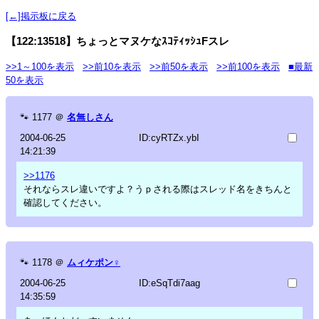
[←]掲示板に戻る
【122:13518】ちょっとマヌケなｽｺﾃｨｯｼｭFスレ
>>1～100を表示
>>前10を表示
>>前50を表示
>>前100を表示
■最新
50を表示
🐾
1177
＠
名無しさん
2004-06-25
ID:cyRTZx.ybI
14:21:39
>>1176
それならスレ違いですよ？うｐされる際はスレッド名をきちんと
確認してください。
🐾
1178
＠
ムィケポン♀
2004-06-25
ID:eSqTdi7aag
14:35:59