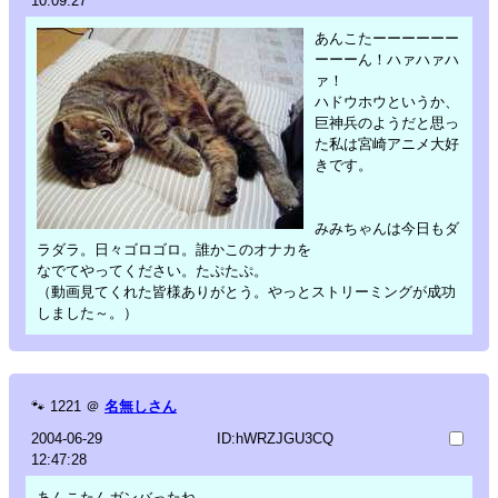
10:09:27
あんこたーーーーーー
ーーーん！ハァハァハ
ァ！
ハドウホウというか、
巨神兵のようだと思っ
た私は宮崎アニメ大好
きです。
みみちゃんは今日もダ
ラダラ。日々ゴロゴロ。誰かこのオナカを
なでてやってください。たぷたぷ。
（動画見てくれた皆様ありがとう。やっとストリーミングが成功
しました～。）
🐾
1221
＠
名無しさん
2004-06-29
ID:hWRZJGU3CQ
12:47:28
あんこたんガンバったね…