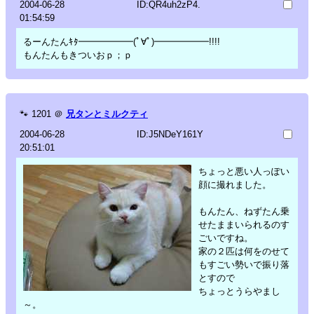
2004-06-28
ID:QR4uh2zP4.
01:54:59
るーんたんｷﾀ━━━━━━(ﾟ∀ﾟ)━━━━━━!!!!
もんたんもきついおｐ；ｐ
🐾
1201
＠
兄タンとミルクティ
2004-06-28
ID:J5NDeY161Y
20:51:01
ちょっと悪い人っぽい
顔に撮れました。
もんたん、ねずたん乗
せたままいられるのす
ごいですね。
家の２匹は何をのせて
もすごい勢いで振り落
とすので
ちょっとうらやまし
～。