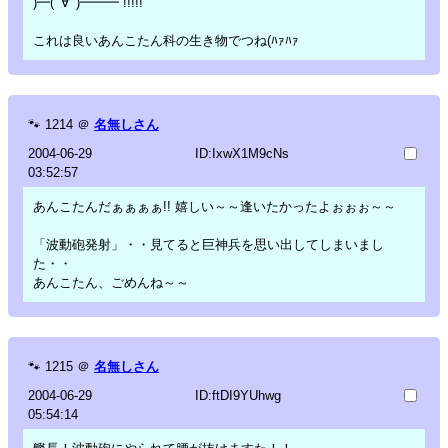
)━(ﾟ∀ﾟ)━━━ !!!!!
これは良いあんこたん科の生き物でつね(ﾊｧﾊｧ
🐾
1214
＠
名無しさん
2004-06-29
ID:IxwX1M9cNs
03:52:57
あんこたんだぁぁぁぁ!! 嬉しい～～逢いたかったよぉぉぉ～～
「波動砲発射」・・見てると巨神兵を思い出してしまいまし
た・・
あんこたん、ごめんね～～
🐾
1215
＠
名無しさん
2004-06-29
ID:ftDI9YUhwg
05:54:14