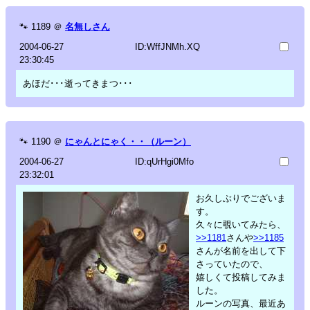
🐾
1189
＠
名無しさん
2004-06-27
ID:WffJNMh.XQ
23:30:45
あほだ･･･逝ってきまつ･･･
🐾
1190
＠
にゃんとにゃく・・（ルーン）
2004-06-27
ID:qUrHgi0Mfo
23:32:01
お久しぶりでございま
す。
久々に覗いてみたら、
>>1181
さんや
>>1185
さんが名前を出して下
さっていたので、
嬉しくて投稿してみま
した。
ルーンの写真、最近あ