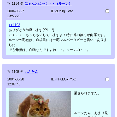
🐾
1194
＠
にゃんとにゃく・・（ルーン）
2004-06-27
ID:qUrHgi0Mfo
23:55:25
>>1193
ありがとう御座います(*´∇｀*)
にくにく、もっちもチしていますよ！特に首の後ろが肉厚です。
ルーンの毛色は、血統書には一応シルバータビーと書いてありま
した。
でも母猫は、白猫なんですよね・・。ルーンの・・。
🐾
1195
＠
もんたん
2004-06-28
ID:mF8LOxP/bQ
12:07:46
乗せられますた。
ルーンたん、あまり見