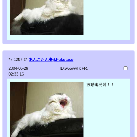
🐾
1207
＠
あんこたん◆jkFukutaso
2004-06-29
ID:w55vwHcFR.
02:33:16
波動砲発射！！