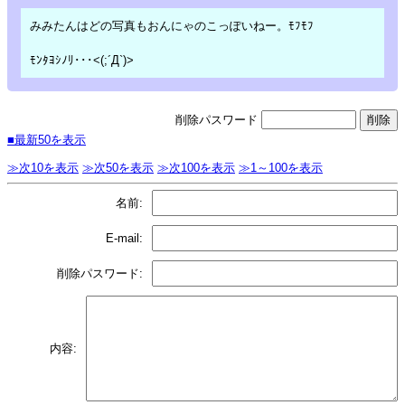
みみたんはどの写真もおんにゃのこっぽいねー。ﾓﾌﾓﾌ
ﾓﾝﾀﾖｼﾉﾘ･･･<(;´Д`)>
削除パスワード
■最新50を表示
≫次10を表示
≫次50を表示
≫次100を表示
≫1～100を表示
名前:
E-mail:
削除パスワード:
内容: