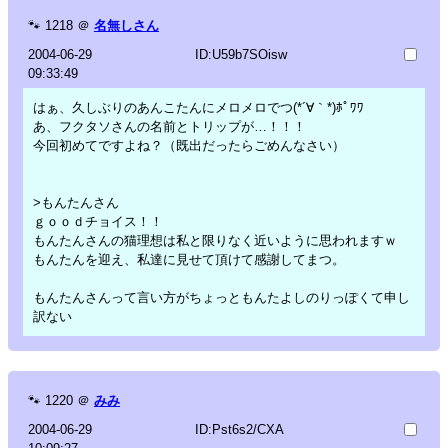
🐾
1218
＠
名無しさん
2004-06-29
ID:U59b7SOisw
09:33:49
はぁ、久しぶりのあんこたんにメロメロでつ(*´∀｀*)ﾎﾟﾜﾜ
あ、フクタソさんの名前とトリップが…！！！
今回初めてですよね？（既出だったらごめんなさい）
>もんたんさん
ｇｏｏｄチョイス！！
もんたんさんの猫理想は私と限りなく近いように思われますｗ
もんたんを迎え、私達に見せて頂けて感謝してまつ。
もんたんさんって言い方がちょっともんたよしのりっぽくて申し
訳ない
🐾
1220
＠
みみ
2004-06-29
ID:Pst6s2/CXA