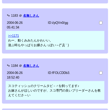
🐾
1183
＠
名無しさん
2004-06-26
ID:i/pQVn0/gg
05:41:34
>>1171
わー、動くみみたんかわいい。
遊ぶ時もやっぱりお嬢さんっぽい～(*´Д｀)
🐾
1184
＠
名無しさん
2004-06-26
ID:fFOLCDDb3.
18:52:40
スコティッシュのクリームタビ－♂を飼ってます♪
お嫁さんがほしいのですが、スコ専門の良いブリーダーさんを教
えてくださ～い