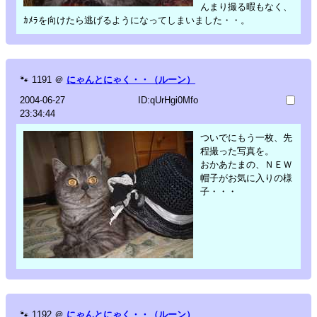
んまり撮る暇もなく、
ｶﾒﾗを向けたら逃げるようになってしまいました・・。
🐾
1191
＠
にゃんとにゃく・・（ルーン）
2004-06-27
ID:qUrHgi0Mfo
23:34:44
ついでにもう一枚、先
程撮った写真を。
おかあたまの、ＮＥＷ
帽子がお気に入りの様
子・・・
🐾
1192
＠
にゃんとにゃく・・（ルーン）