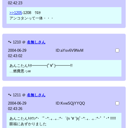
02:42:23
>>1205
-1208 ﾜﾛﾀ
アンコタンって一体・・・
🐾
1210
＠
名無しさん
2004-06-29
ID:aYsv6V9NvM
02:43:02
あんこたんｷﾀ━━━━(ﾟ∀ﾟ)━━━━!!
…燃費悪っw
🐾
1211
＠
名無しさん
2004-06-29
ID:KvwSQjYYQQ
02:43:26
あんこたんｷﾀﾜｧ*･゜ﾟ･*:.｡..｡.:*･゜(n ’∀ ’)ηﾟ･*:.｡. .｡.:*･゜ﾟ･* !!!!!
眼福にあずかりました