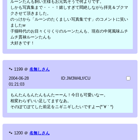
ルーンたんも飼い主様もお元気そうで何よりです。
しかも写真集まで・・・！嬉しすぎて悶絶しながら拝見＆ブクマ
クさせて頂きました。
のっけから「ルーンのたくましい写真集です」のコメントに笑い
ましたw
子猫時代のお目々くりくりのルーンたんも、現在の中尾風味ムチ
ムチ貫禄ルーンたんも
大好きです！
🐾
1199
＠
名無しさん
2004-06-28
ID:JM3W4Lf/CU
01:21:03
もんたんもんたんもんたーーん！今日も可愛いなー。
相変わらずいい足してますなあ。
そのぽてぽてした前足をニギニギしたいですよー(*´∀｀*)
🐾
1200
＠
名無しさん