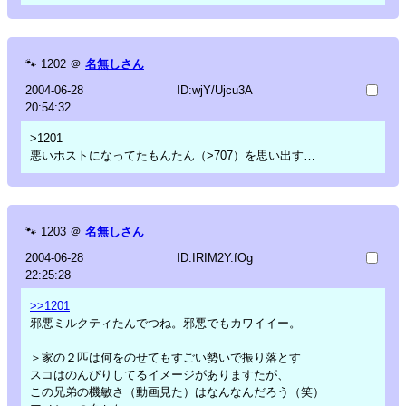
🐾
1202
＠
名無しさん
2004-06-28
ID:wjY/Ujcu3A
20:54:32
>1201
悪いホストになってたもんたん（>707）を思い出す…
🐾
1203
＠
名無しさん
2004-06-28
ID:IRIM2Y.fOg
22:25:28
>>1201
邪悪ミルクティたんでつね。邪悪でもカワイイー。
＞家の２匹は何をのせてもすごい勢いで振り落とす
スコはのんびりしてるイメージがありますたが、
この兄弟の機敏さ（動画見た）はなんなんだろう（笑）