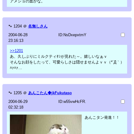
アメショの血かな。
🐾
1204
＠
名無しさん
2004-06-28
ID:NsDxepxtmY
23:16:13
>>1201
あ、久しぶりにミルクティﾀﾝが見れた～。嬉しいなぁｖ
そんなお顔をしたって、可愛らしさは隠せませんよｖｖ（*´Д｀）
ﾊｧﾊｧ…
🐾
1205
＠
あんこたん◆jkFukutaso
2004-06-29
ID:w55vwHcFR.
02:32:18
あんこタン発進！！