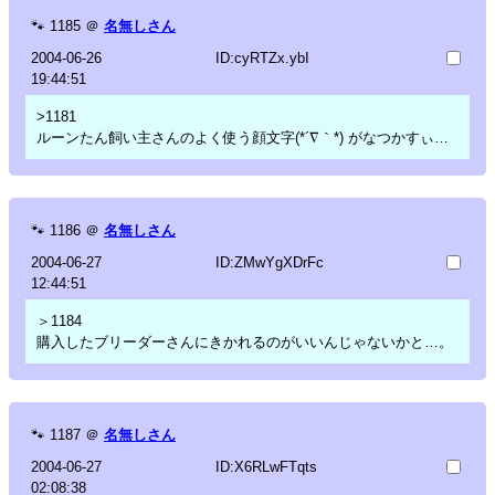
🐾
1185
＠
名無しさん
2004-06-26
ID:cyRTZx.ybI
19:44:51
>1181
ルーンたん飼い主さんのよく使う顔文字(*´∇｀*) がなつかすぃ…
🐾
1186
＠
名無しさん
2004-06-27
ID:ZMwYgXDrFc
12:44:51
＞1184
購入したブリーダーさんにきかれるのがいいんじゃないかと…。
🐾
1187
＠
名無しさん
2004-06-27
ID:X6RLwFTqts
02:08:38