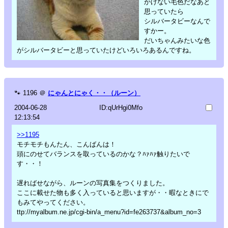
かけない毛色だなあと
思っていたら
シルバータビーなんで
すかー。
だいちゃんみたいな色
がシルバータビーと思っていたけどいろいろあるんですね。
🐾
1196
＠
にゃんとにゃく・・（ルーン）
2004-06-28
ID:qUrHgi0Mfo
12:13:54
>>1195
モチモチもんたん、こんばんは！
頭にのせてバランスを取っているのかな？ﾊｧﾊｧ触りたいで
す・・！
遅ればせながら、ルーンの写真集をつくりました。
ここに載せた物も多く入っていると思いますが・・暇なときにで
もみてやってください。
ttp://myalbum.ne.jp/cgi-bin/a_menu?id=fe263737&album_no=3