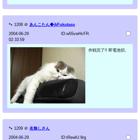
🐾
1208
＠
あんこたん◆jkFukutaso
2004-06-29
ID:w55vwHcFR.
02:33:59
作戦完了!! 即電池切。
🐾
1209
＠
名無しさん
2004-06-29
ID:tRewlU.9rg