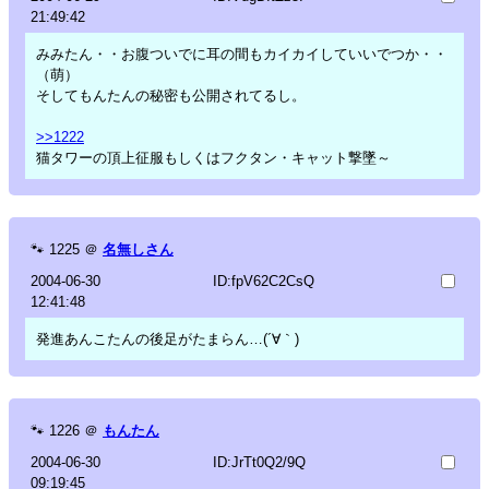
21:49:42
みみたん・・お腹ついでに耳の間もカイカイしていいでつか・・
（萌）
そしてもんたんの秘密も公開されてるし。
>>1222
猫タワーの頂上征服もしくはフクタン・キャット撃墜～
🐾
1225
＠
名無しさん
2004-06-30
ID:fpV62C2CsQ
12:41:48
発進あんこたんの後足がたまらん…(´∀｀)
🐾
1226
＠
もんたん
2004-06-30
ID:JrTt0Q2/9Q
09:19:45