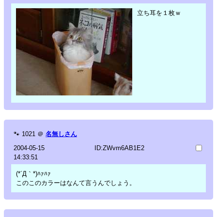
立ち耳を１枚ｗ
🐾
1021
＠
名無しさん
2004-05-15
ID:ZWvm6AB1E2
14:33:51
(*´Д｀*)ﾊｧﾊｧ
このこのカラーはなんて言うんでしょう。