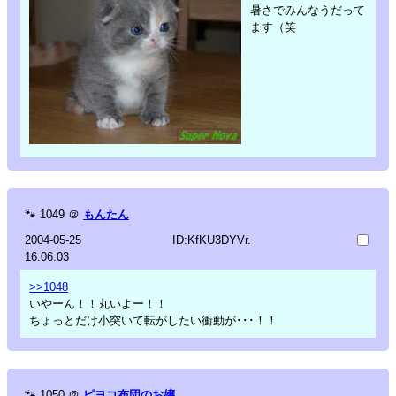
暑さでみんなうだって
ます（笑
🐾
1049
＠
もんたん
2004-05-25
ID:KfKU3DYVr.
16:06:03
>>1048
いやーん！！丸いよー！！
ちょっとだけ小突いて転がしたい衝動が･･･！！
🐾
1050
＠
ピヨコ布団のお嬢