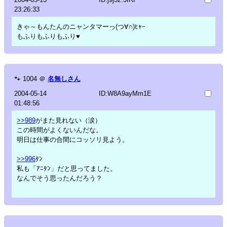
23:26:33
きゃ～もんたんのニャンタマーっ(つ∀∩)ﾋｬｰ
もふりもふりもふり♥
🐾
1004
＠
名無しさん
2004-05-14
ID:W8A9ayMm1E
01:48:56
>>989
がまた見れない（涙）
この時間がよくないんだな。
明日は仕事の合間にコッソリ見よう。
>>996
ﾀﾝ
私も「ｱﾆﾀﾝ」だと思ってました。
なんでそう思ったんだろう？