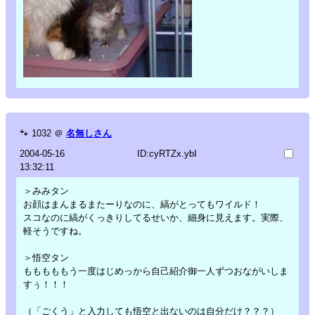
🐾
1032
＠
名無しさん
2004-05-16
ID:cyRTZx.ybI
13:32:11
＞みみタン
お顔はまんまるまたーりなのに、縞がとってもワイルド！
スコなのに縞がくっきりしてるせいか、細身に見えます。実際、
軽そうですね。
＞悟空タン
もももももう一度はじめっから自己紹介御一人ずつおながいしま
すぅ！！！
（「ごくう」と入力しても悟空と出ないのは自分だけ？？？）