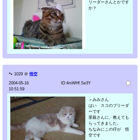
リーダーさんとかです
か？
🐾
1029
＠
悟空
2004-05-16
ID:4mWHf.Se3Y
10:51:59
＞みみさん
はい スコのブリーダ
ーです
里親さんに、教えても
らってきました。
ちなみにこの仔が 悟
空です