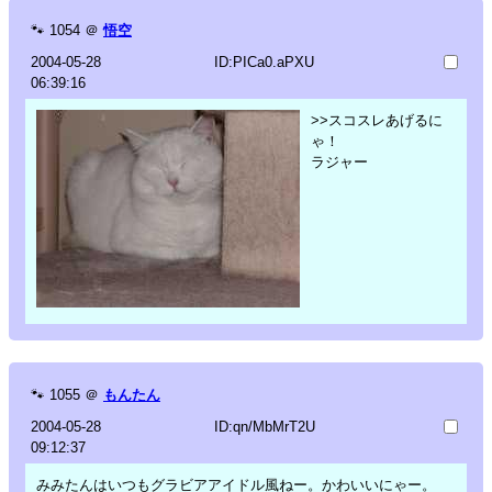
🐾
1054
＠
悟空
2004-05-28
ID:PICa0.aPXU
06:39:16
>>スコスレあげるに
ゃ！
ラジャー
🐾
1055
＠
もんたん
2004-05-28
ID:qn/MbMrT2U
09:12:37
みみたんはいつもグラビアアイドル風ねー。かわいいにゃー。