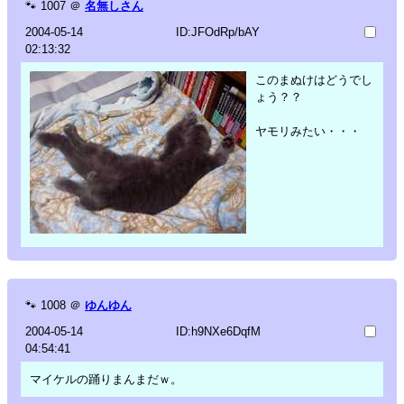
🐾
1007
＠
名無しさん
2004-05-14
ID:JFOdRp/bAY
02:13:32
このまぬけはどうでし
ょう？？
ヤモリみたい・・・
🐾
1008
＠
ゆんゆん
2004-05-14
ID:h9NXe6DqfM
04:54:41
マイケルの踊りまんまだｗ。