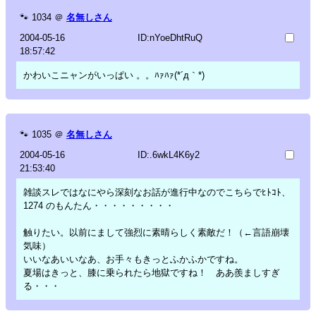
🐾
1034
＠
名無しさん
2004-05-16
ID:nYoeDhtRuQ
18:57:42
かわいこニャンがいっぱい 。。ﾊｧﾊｧ(*´д｀*)
🐾
1035
＠
名無しさん
2004-05-16
ID:.6wkL4K6y2
21:53:40
雑談スレではなにやら深刻なお話が進行中なのでこちらでﾋﾄｺﾄ、
1274 のもんたん・・・・・・・・・
触りたい。以前にまして強烈に素晴らしく素敵だ！（←言語崩壊
気味）
いいなあいいなあ、お手々もきっとふかふかですね。
夏場はきっと、膝に乗られたら地獄ですね！ ああ羨ましすぎ
る・・・