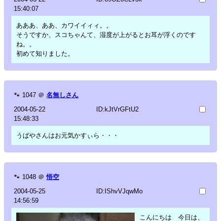
15:40:07
あああ、ああ、カワイイィィ。。
そうですか、スコちゃんて、湿度が上がるとお耳が浮くのです
ね。。
初めて知りました。
🐾
1047
＠
名無しさん
2004-05-22
ID:kJtVrGFtU2
15:48:33
うばやさんはお元気かすぃら・・・
🐾
1048
＠
悟空
2004-05-25
ID:IShvVJqwMo
14:56:59
こんにちは 今日は、