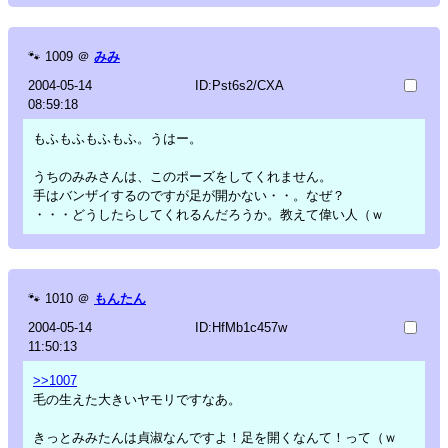
🐾
1009
＠
みみ
2004-05-14
ID:Pst6s2/CXA
08:59:18
もふもふもふもふ。うはー。
うちのみみさんは、このポーズをしてくれません。
手はバンザイするのですが足が開かない・・。なぜ？
・・・どうしたらしてくれるんだろうか。教えて偉い人（ｗ
🐾
1010
＠
もんたん
2004-05-14
ID:HfMb1c457w
11:50:13
>>1007
毛の生えた大きいヤモリですなあ。
きっとみみたんは貞淑なんですよ！足を開くなんて！って（ｗ