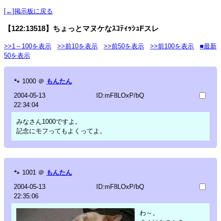
[←]掲示板に戻る
【122:13518】ちょっとマヌケなｽｺﾃｨｯｼｭFスレ
>>1～100を表示
>>前10を表示
>>前50を表示
>>前100を表示
■最新
50を表示
🐾
1000
＠
もんたん
2004-05-13
ID:mF8LOxP/bQ
22:34:04
みなさん1000ですよ。
記念にモフってもよくってよ。
🐾
1001
＠
もんたん
2004-05-13
ID:mF8LOxP/bQ
22:35:06
わ～。