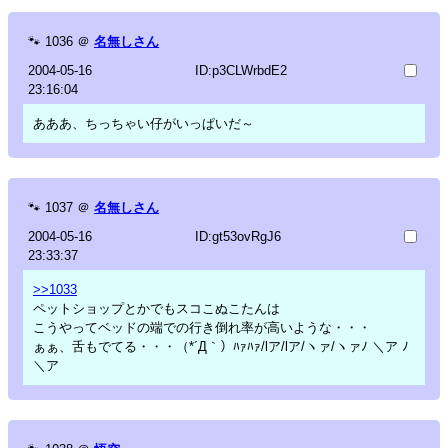
🐾
1036
＠
名無しさん
2004-05-16
ID:p3CLWrbdE2
23:16:04
あああ、ちっちゃい仔がいっぱいだ～
🐾
1037
＠
名無しさん
2004-05-16
ID:gt53ovRgJ6
23:33:37
>>1033
ペットショップとかでもスコこぬこたんは
こうやってベッドの端での行き倒れ率が高いような・・・
ぁぁ、舌もでてる・・・（*´Д｀）ﾊｧﾊｧ/lア/lア/ヽァ/ヽァﾉ ＼ア ﾉ
＼ア