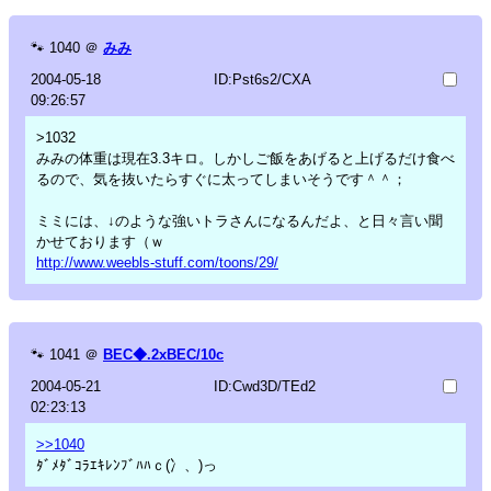
🐾
1040
＠
みみ
2004-05-18
ID:Pst6s2/CXA
09:26:57
>1032
みみの体重は現在3.3キロ。しかしご飯をあげると上げるだけ食べ
るので、気を抜いたらすぐに太ってしまいそうです＾＾；
ミミには、↓のような強いトラさんになるんだよ、と日々言い聞
かせております（ｗ
http://www.weebls-stuff.com/toons/29/
🐾
1041
＠
BEC◆.2xBEC/10c
2004-05-21
ID:Cwd3D/TEd2
02:23:13
>>1040
ﾀﾞﾒﾀﾞｺﾗｴｷﾚﾝﾌﾞﾊﾊｃ(冫、)っ