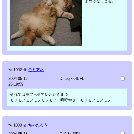
まぬけなことを。
🐾
1002
＠
モミアネ
2004-05-13
ID:nbojxk4BFE
23:19:59
それではモフらせていただきまつ！
モフモフモフモフモフモフ…嗚呼幸せ…モフモフモフモフ…
🐾
1003
＠
ちゃたろう
2004-05-13
ID:j9j3z.3IRI