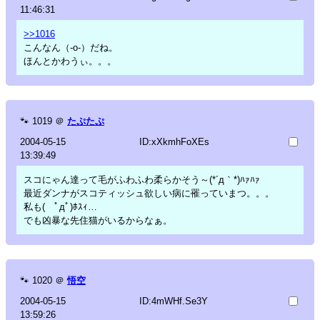
11:46:31
>>1016
こんなん（-o-）だね。
ほんとかわうぃ。。。
🐾
1019
＠
たぷたぷ
2004-05-15
ID:xXkmhFoXEs
13:39:49
スコにゃん達って毛がふわふわ柔らかそう～(*´д｀*)ﾊｧﾊｧ
最近ダンナがスコティッシュ欲しい病に罹っていまつ。。。
私も( ﾟдﾟ)ﾎｽｨ…
でも凶暴な先住猫がいるからなぁ。
🐾
1020
＠
悟空
2004-05-15
ID:4mWHf.Se3Y
13:59:26