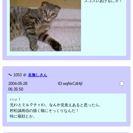
スコスレあげるにゃ！
🐾
1053
＠
名無しさん
2004-05-28
ID:wqNxCdI4jI
06:35:50
ハッ！
兄ﾀﾝとミルクティﾀﾝ、なんか見覚えあると思ったら、
村松誠画伯の描く猫にそっくりなんだ！
特に寝顔とか。