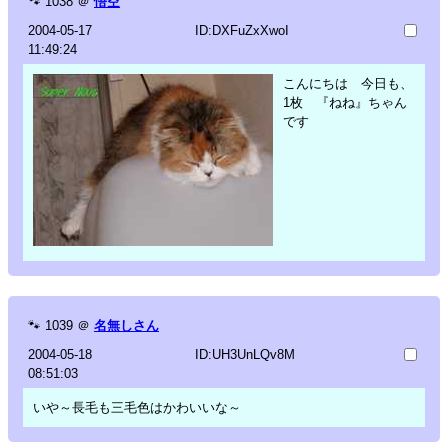
🐾
1038
＠
悟空
2004-05-17
ID:DXFuZxXwoI
11:49:24
こんにちは 今日も、
1枚 『ねね』ちゃん
です
🐾
1039
＠
名無しさん
2004-05-18
ID:UH3UnLQv8M
08:51:03
いや～長毛も三毛色はかわいいな～