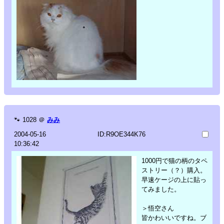
🐾
1028
＠
みみ
2004-05-16
ID:R9OE344K76
10:36:42
1000円で猫の柄のタペ
ストリー（？）購入。
早速ケージの上に貼っ
てみました。
＞悟空さん
皆かわいいですね。ブ