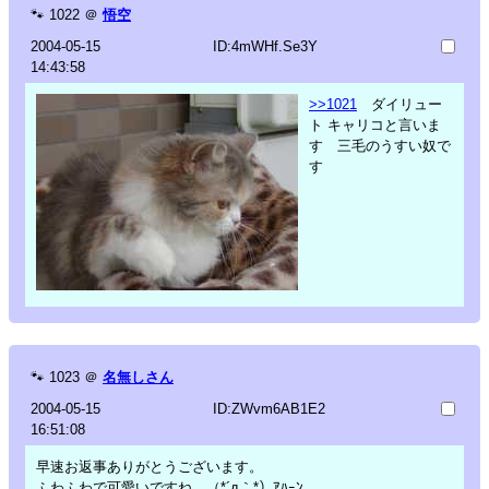
🐾
1022
＠
悟空
2004-05-15
ID:4mWHf.Se3Y
14:43:58
>>1021
ダイリュー
ト キャリコと言いま
す 三毛のうすい奴で
す
🐾
1023
＠
名無しさん
2004-05-15
ID:ZWvm6AB1E2
16:51:08
早速お返事ありがとうございます。
ふわふわで可愛いですね。（*´д｀*）ｱﾊｰﾝ