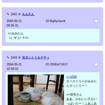
🐾
1042
＠
もんたん
2004-05-21
ID:6fgNy/wxnk
09:36:31
>>みみたん
ヽ( ･∀･)ノ ｹﾆﾔｰ
🐾
1043
＠
兄タンとミルクティ
2004-05-21
ID:J5NDeY161Y
10:59:02
>>1028
タペストリーがみみた
んそっくりー！
>>悟空さん
ああ、かわいい子がい
っぱいだー！ふあふあ