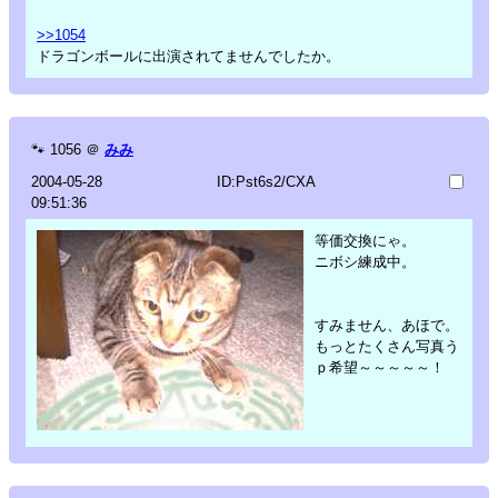
>>1054
ドラゴンボールに出演されてませんでしたか。
🐾
1056
＠
みみ
2004-05-28
ID:Pst6s2/CXA
09:51:36
等価交換にゃ。
ニボシ練成中。
すみません、あほで。
もっとたくさん写真う
ｐ希望～～～～～！