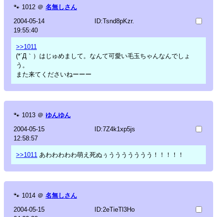
🐾
1012
＠
名無しさん
2004-05-14
ID:Tsnd8pKzr.
19:55:40
>>1011
(*´Д｀）はじゅめまして。なんて可愛い毛玉ちゃんなんでしょ
う。
また来てくださいねーーー
🐾
1013
＠
ゆんゆん
2004-05-15
ID:7Z4k1xp5js
12:58:57
>>1011
あわわわわわ萌え死ぬぅううううううう！！！！！
🐾
1014
＠
名無しさん
2004-05-15
ID:2eTieTl3Ho