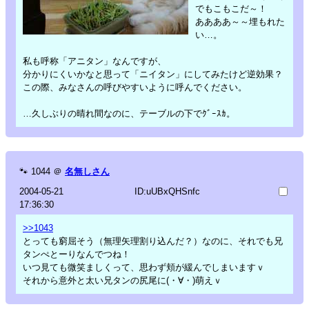
でもこもこだ～！
ああああ～～埋もれた
い…。
私も呼称「アニタン」なんですが、
分かりにくいかなと思って「ニイタン」にしてみたけど逆効果？
この際、みなさんの呼びやすいように呼んでください。
…久しぶりの晴れ間なのに、テーブルの下でｸﾞｰｽｶ。
🐾
1044
＠
名無しさん
2004-05-21
ID:uUBxQHSnfc
17:36:30
>>1043
とっても窮屈そう（無理矢理割り込んだ？）なのに、それでも兄
タンぺとーりなんでつね！
いつ見ても微笑ましくって、思わず頬が緩んでしまいますｖ
それから意外と太い兄タンの尻尾に(・∀・)萌えｖ