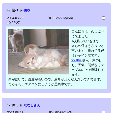
🐾
1045
＠
悟空
2004-05-22
ID:IShvVJqwMo
10:02:27
こんにちは 久しぶり
に来ました
1枚貼っていきます
立ちの仔はうさタンと
言います 折れてる仔
はシャイン君です。
>>1043
さん 家の仔
も、天気に関係なくテ
ーブルの上で爆睡して
ます。
雨が続いて、湿度が高いので、お耳がだんだん浮いてきてます。
そろそろ、エアコンにしようか思案中です。
🐾
1046
＠
ななしさん
2004-05-22
ID:o9OZ6CLv3k