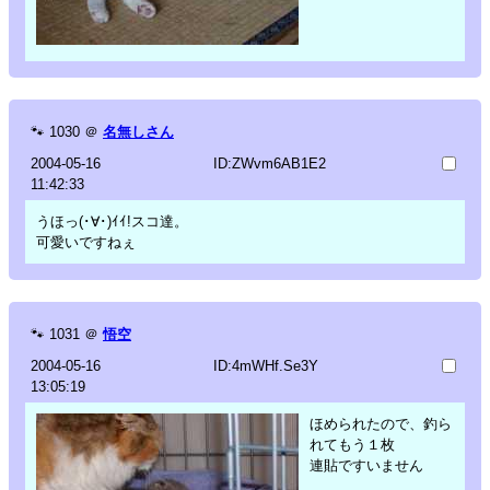
🐾
1030
＠
名無しさん
2004-05-16
ID:ZWvm6AB1E2
11:42:33
うほっ(･∀･)ｲｲ!スコ達。
可愛いですねぇ
🐾
1031
＠
悟空
2004-05-16
ID:4mWHf.Se3Y
13:05:19
ほめられたので、釣ら
れてもう１枚
連貼ですいません