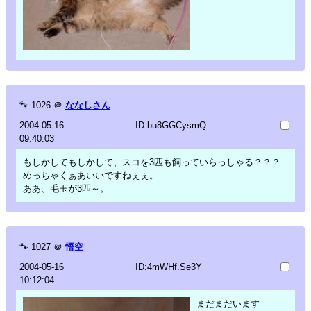
🐾
1026
＠
ななしさん
2004-05-16
ID:bu8GGCysmQ
09:40:03
もしかしてもしかして、スコを3匹も飼っていらっしゃる？？？
めっちゃくぁあいいですねぇぇ。
ああ、毛玉が3匹～。
🐾
1027
＠
悟空
2004-05-16
ID:4mWHf.Se3Y
10:12:04
まだまだいます