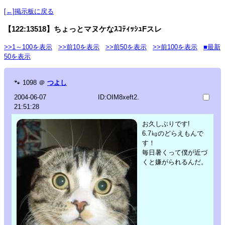
[←]掲示板に戻る
【122:13518】ちょっとマヌケなｽｺﾃｨｯｼｭFスレ
>>1～100を表示
>>前10を表示
>>前50を表示
>>前100を表示
■最新
50を表示
🐾
1098
＠
つよし
2004-06-07
ID:OIM8xeft2.
21:51:28
お久しぶりです!
6.7㎏のどらえもんで
す！
毎日暑くって僕が近づ
くと嫌がられるんだ。