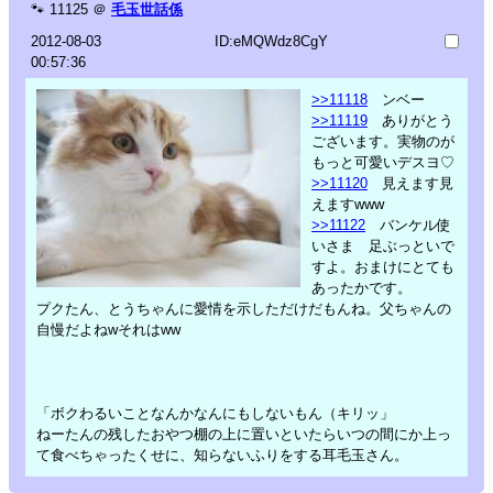
🐾
11125
＠
毛玉世話係
2012-08-03
ID:eMQWdz8CgY
00:57:36
>>11118
ンベー
>>11119
ありがとう
ございます。実物のが
もっと可愛いデスヨ♡
>>11120
見えます見
えますwww
>>11122
バンケル使
いさま 足ぶっといで
すよ。おまけにとても
あったかです。
プクたん、とうちゃんに愛情を示しただけだもんね。父ちゃんの
自慢だよねwそれはww
「ボクわるいことなんかなんにもしないもん（キリッ」
ねーたんの残したおやつ棚の上に置いといたらいつの間にか上っ
て食べちゃったくせに、知らないふりをする耳毛玉さん。