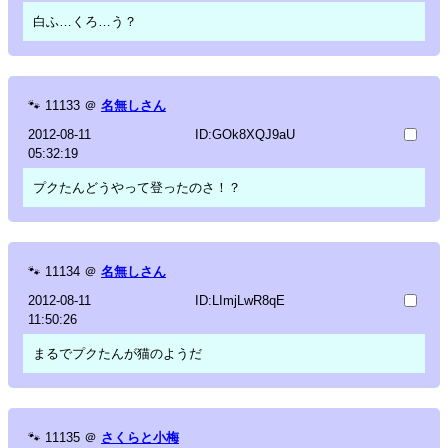
白ふ…くろ…う？
🐾
11133
＠
名無しさん
2012-08-11
ID:GOk8XQJ9aU
05:32:19
プクたんどうやって登ったのさ！？
🐾
11134
＠
名無しさん
2012-08-11
ID:LImjLwR8qE
11:50:26
まるでプクたんが猫のようだ
🐾
11135
＠
さくらと小梅