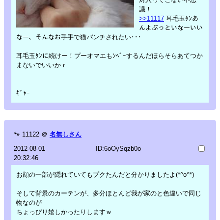
議！
>>11117
耳毛玉ﾀﾝあ
んよぶっといなーいい
なー、そんなお手手で猫パンチされたい･･･
耳毛玉ﾀﾝに続けー！プーオマエもﾝﾍﾞｰするんだほらそらあてつか
まないでいいかｒ
ｷﾞｬｰ
🐾
11122
＠
名無しさん
2012-08-01
ID:6oOySqzb0o
20:32:46
お顔の一部が隠れていてもプクたんだと分かりましたよ(*^o^*)
そして背景のカーテンが、多分ほとんど我が家のと色違いで同じ
物なのが
ちょっぴり嬉しかったりしますｗ