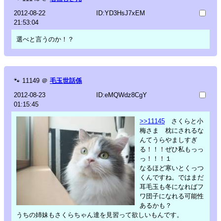
2012-08-22
ID:YD3HsJ7xEM
21:53:04
選べと言うのか！？
🐾
11149
＠
毛玉世話係
2012-08-23
ID:eMQWdz8CgY
01:15:45
>>11145
さくらと小
梅さま 枕にされるな
んてうらやましすぎ
る！！！ぜひ私もっっ
っ！！！１
なるほど寒いとくっつ
くんですね。ではまだ
耳毛玉も冬になればフ
ワ団子になれる可能性
あるかも？
うちの姉妹もさくらちゃん達を見習って欲しいもんです。