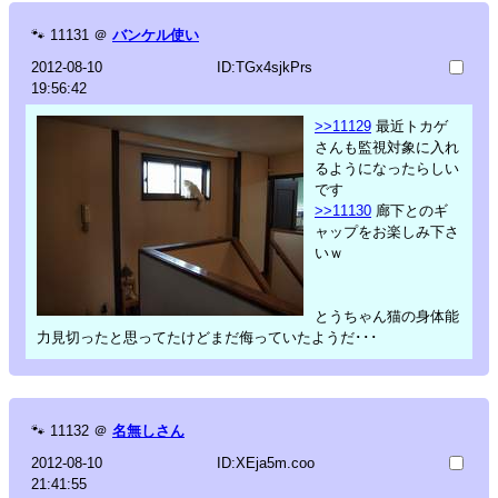
🐾
11131
＠
バンケル使い
2012-08-10
ID:TGx4sjkPrs
19:56:42
>>11129
最近トカゲ
さんも監視対象に入れ
るようになったらしい
です
>>11130
廊下とのギ
ャップをお楽しみ下さ
いｗ
とうちゃん猫の身体能
力見切ったと思ってたけどまだ侮っていたようだ･･･
🐾
11132
＠
名無しさん
2012-08-10
ID:XEja5m.coo
21:41:55