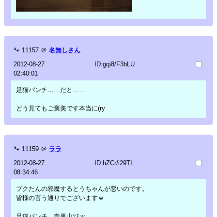
🐾
11157
＠
名無しさん
2012-08-27
ID:gqi8/F3bLU
02:40:01
足猫パンチ……だと……
どう見てもご褒美です本当に(ry
🐾
11159
＠
ララ
2012-08-27
ID:hZCr/i29TI
08:34:46
プクたんの邪魔するとうちゃんが悪いのです。
皆様の言う通りでございますｗ
足猫パンチ、寺裏山ｼｽｗ