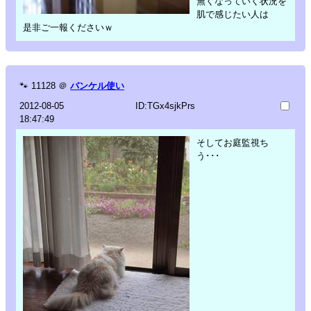
無くなっていく状況を
肌で感じたい人は
是非ご一報くださいｗ
🐾
11128
＠
バンケル使い
2012-08-05
ID:TGx4sjkPrs
18:47:49
そしてお庭監視ち
う･･･