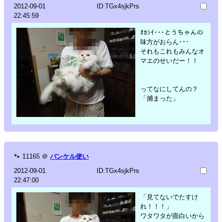
2012-09-01
ID:TGx4sjkPrs
22:45:59
ｵｶｼｲ･･･とうちゃんの
味方がおらん･･･
それもこれもみんなオ
マエのせいだー！！
ってなにしてんの？
「捕まった」
🐾
11165
＠
バンケル使い
2012-09-01
ID:TGx4sjkPrs
22:47:00
「見てないでたすけ
れ！！！」
ワタワタが面白いから