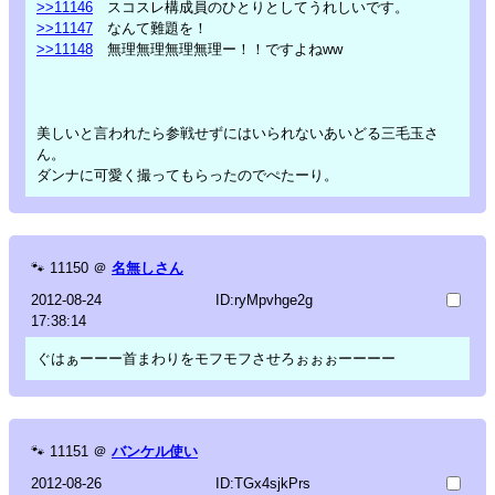
>>11146
スコスレ構成員のひとりとしてうれしいです。
>>11147
なんて難題を！
>>11148
無理無理無理無理ー！！ですよねww
美しいと言われたら参戦せずにはいられないあいどる三毛玉さ
ん。
ダンナに可愛く撮ってもらったのでぺたーり。
🐾
11150
＠
名無しさん
2012-08-24
ID:ryMpvhge2g
17:38:14
ぐはぁーーー首まわりをモフモフさせろぉぉぉーーーー
🐾
11151
＠
バンケル使い
2012-08-26
ID:TGx4sjkPrs