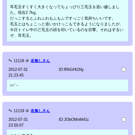
耳毛玉すくすく大きくなってちょっぴり三毛玉を追い越しまし
た。現在2.7kg。
だっこするとふわふわもふもふですっごく気持ちいいです。
毛玉とはちょこっと追いかけっこもできるようになりましたが、
今日トイレ中の三毛玉の頭を叩いているのを目撃。それはずるい
ぞ、耳毛玉。
🐾
11118
＠
名無しさん
2012-07-31
ID:fRhGHt1Ny.
21:23:45
ﾝﾍﾞｰ
🐾
11119
＠
名無しさん
2012-07-31
ID:JObOMnM41c
23:50:07