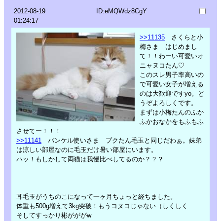
2012-08-19
ID:eMQWdz8CgY
01:24:17
>>11135
さくらと小
梅さま はじめまし
て！！わーい可愛いオ
ニャヌコたん♡
このスレ男子率高いの
で可愛い女子が増える
のは大歓迎ですyo。ど
うぞよろしくです。
まずは小梅たんのふか
ふかおなかをもふもふ
させてー！！！
>>11141
バンケル使いさま プクたん毛玉と同じだわぁ。妹弟
は涼しい部屋なのに毛玉だけ暑い部屋にいます。
ハッ！もしかして両猫は我慢比べしてるのか？？？
耳毛玉がうちのこになって一ヶ月ちょっと経ちました。
体重も500g増えて3kg突破！もうコヌコじゃない（しくしく
そしてすっかり彬がががw