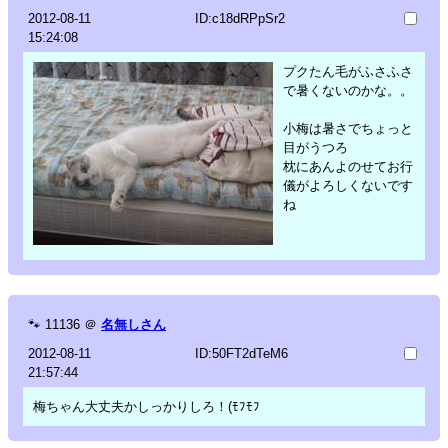
2012-08-11
ID:c18dRPpSr2
15:24:08
プクたん毛がふさふさ
で暑くないのかな。。
小梅は暑さでちょっと
目がうつろ
枕にあんよのせてお行
儀がよろしくないです
ね
🐾
11136
＠
名無しさん
2012-08-11
ID:50FT2dTeM6
21:57:44
梅ちゃん大丈夫かしっかりしろ！(ﾓﾌﾓﾌ