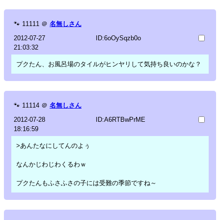
🐾
11111
＠
名無しさん
2012-07-27
ID:6oOySqzb0o
21:03:32
プクたん、お風呂場のタイルがヒンヤリして気持ち良いのかな？
🐾
11114
＠
名無しさん
2012-07-28
ID:A6RTBwPrME
18:16:59
>あんたなにしてんのよぅ
なんかじわじわくるわｗ
プクたんもふさふさの子には受難の季節ですね～