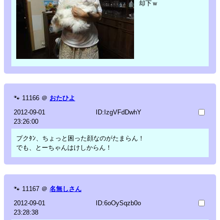
却下ｗ
🐾
11166
＠
おたひよ
2012-09-01
ID:IzgVFdDwhY
23:26:00
プクﾀﾝ、ちょっと困った顔なのがたまらん！
でも、とーちゃんはけしからん！
🐾
11167
＠
名無しさん
2012-09-01
ID:6oOySqzb0o
23:28:38