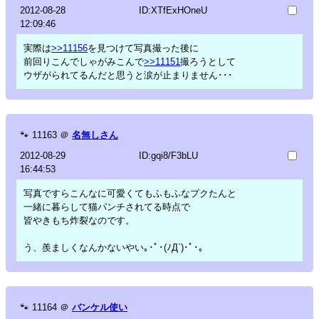
2012-08-28
ID:XTfExHOneU
12:09:46
実際は
>>11156
を見つけて写真撮った後に
前回りこんでしゃがみこんで
>>11151
撮ろうとして
ウザがられてるんだと思うと涙が止まりません･･･
🐾
11163
＠
名無しさん
2012-08-29
ID:gqi8/F3bLU
16:44:53
写真ですらこんなに可愛くてもふもふなプクたんと
一緒に暮らして猫パンチされてる時点で
皆やきもち炸裂なのです。
う、羨ましくなんかないやい｡･ﾟ･(ﾉД`)･ﾟ･｡
🐾
11164
＠
バンケル使い