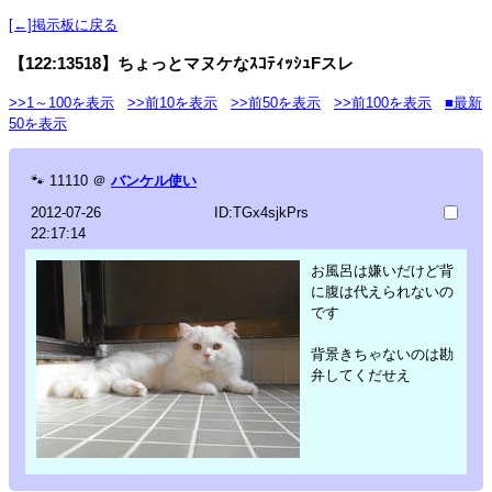
[←]掲示板に戻る
【122:13518】ちょっとマヌケなｽｺﾃｨｯｼｭFスレ
>>1～100を表示
>>前10を表示
>>前50を表示
>>前100を表示
■最新
50を表示
🐾
11110
＠
バンケル使い
2012-07-26
ID:TGx4sjkPrs
22:17:14
お風呂は嫌いだけど背
に腹は代えられないの
です
背景きちゃないのは勘
弁してくだせえ