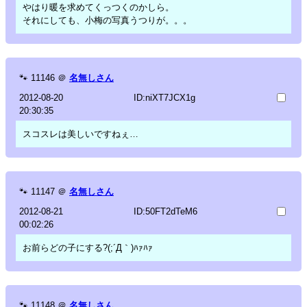
やはり暖を求めてくっつくのかしら。
それにしても、小梅の写真うつりが。。。
🐾
11146
＠
名無しさん
2012-08-20
ID:niXT7JCX1g
20:30:35
スコスレは美しいですねぇ…
🐾
11147
＠
名無しさん
2012-08-21
ID:50FT2dTeM6
00:02:26
お前らどの子にする?(;´Д｀)ﾊｧﾊｧ
🐾
11148
＠
名無しさん