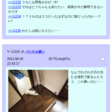
>>11132
うちにも野鳥ががが（ｵｲ
>>11133
それはとうちゃんも知りたい、経路が今だ解明できない
のです
>>11134
！？うちのはスコだったはずなのに猫だったのか･･･ｱ
ﾚ？
>>11135
わたしは枕になりたい･･･
🐾
11141
＠
バンケル使い
2012-08-18
ID:TGx4sjkPrs
22:43:17
なんでわざわざ日の当
たる場所で寝るんだろ
う、この暑いのに･･･