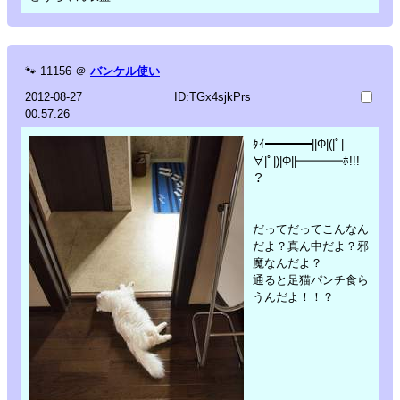
🐾
11156
＠
バンケル使い
2012-08-27
ID:TGx4sjkPrs
00:57:26
ﾀｲ━━━━||Φ|(|ﾟ|
∀|ﾟ|)|Φ||━━━━ﾎ!!!
？
だってだってこんなん
だよ？真ん中だよ？邪
魔なんだよ？
通ると足猫パンチ食ら
うんだよ！！？