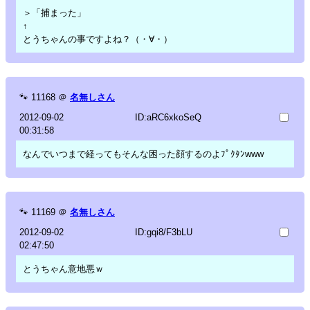
＞「捕まった」
↑
とうちゃんの事ですよね？（・∀・）
🐾
11168
＠
名無しさん
2012-09-02
ID:aRC6xkoSeQ
00:31:58
なんでいつまで経ってもそんな困った顔するのよﾌﾟｸﾀﾝwww
🐾
11169
＠
名無しさん
2012-09-02
ID:gqi8/F3bLU
02:47:50
とうちゃん意地悪ｗ