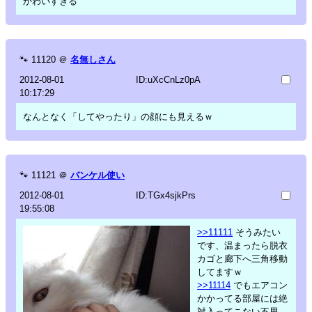
かわいすぎる
🐾
11120
＠
名無しさん
2012-08-01
ID:uXcCnLz0pA
10:17:29
なんとなく「してやったり」の顔にも見えるｗ
🐾
11121
＠
バンケル使い
2012-08-01
ID:TGx4sjkPrs
19:55:08
>>11111
そうみたい
です、温まったら脱衣
カゴと廊下へ三角移動
してますｗ
>>11114
でもエアコン
かかってる部屋には絶
対入ってこない不思