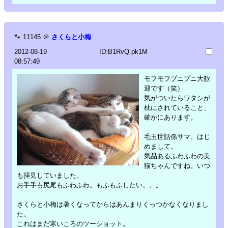
🐾
11145
＠
さくらと小梅
2012-08-19
ID:B1RvQ.pk1M
08:57:49
モフモフプニプニ大歓
迎です（笑）
気がついたらワタシが
枕にされていること、
確かにあります。
毛玉世話係サマ、はじ
めまして。
気品あるふわふわの美
猫ちゃんですね。いつ
も拝見していました。
お手手も尻尾もふわふわ。もふもふしたい。。。
さくらと小梅は暑くなってからはあんまりくっつかなくなりまし
た。
これはまだ寒いころのツーショット。