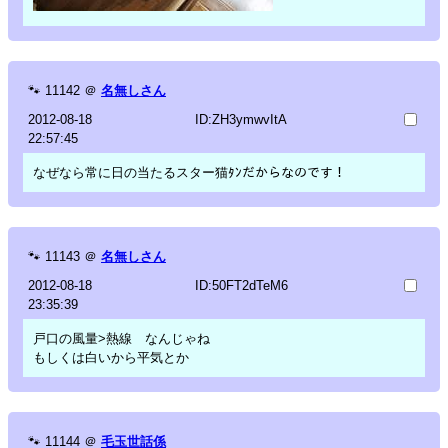
🐾
11142
＠
名無しさん
2012-08-18
ID:ZH3ymwvItA
22:57:45
なぜなら常に日の当たるスター猫ﾀﾝだからなのです！
🐾
11143
＠
名無しさん
2012-08-18
ID:50FT2dTeM6
23:35:39
戸口の風量>熱線 なんじゃね
もしくは白いから平気とか
🐾
11144
＠
毛玉世話係