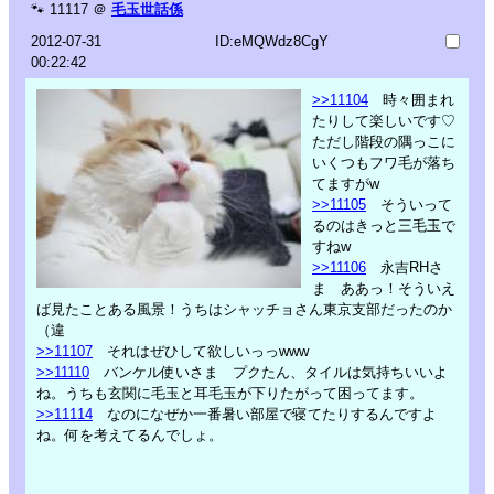
🐾
11117
＠
毛玉世話係
2012-07-31
ID:eMQWdz8CgY
00:22:42
>>11104
時々囲まれ
たりして楽しいです♡
ただし階段の隅っこに
いくつもフワ毛が落ち
てますがw
>>11105
そういって
るのはきっと三毛玉で
すねw
>>11106
永吉RHさ
ま ああっ！そういえ
ば見たことある風景！うちはシャッチョさん東京支部だったのか
（違
>>11107
それはぜひして欲しいっっwww
>>11110
バンケル使いさま プクたん、タイルは気持ちいいよ
ね。うちも玄関に毛玉と耳毛玉が下りたがって困ってます。
>>11114
なのになぜか一番暑い部屋で寝てたりするんですよ
ね。何を考えてるんでしょ。