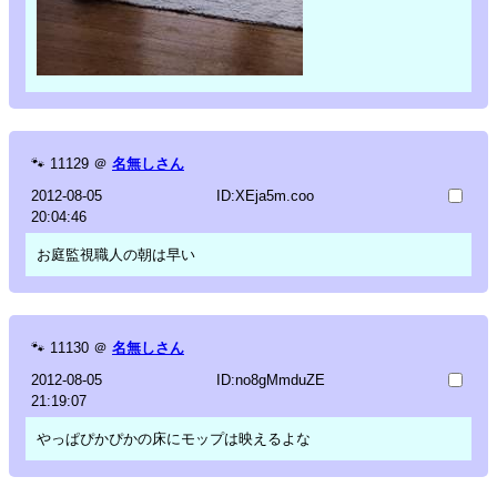
🐾
11129
＠
名無しさん
2012-08-05
ID:XEja5m.coo
20:04:46
お庭監視職人の朝は早い
🐾
11130
＠
名無しさん
2012-08-05
ID:no8gMmduZE
21:19:07
やっぱぴかぴかの床にモップは映えるよな