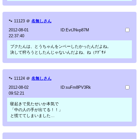
🐾
11123
＠
名無しさん
2012-08-01
ID:EvtJNvp87M
22:37:40
プクたんは、とうちゃんをンベーしたかったんだよね。
決して狩ろうとしたんじゃないんだよね、ね（ﾅｸﾞｻﾒ
🐾
11124
＠
名無しさん
2012-08-02
ID:suFm8PV3Rk
09:52:21
寝起きで見たせいか本気で
「中の人の手が出てる！！」
と慌ててしまいました…