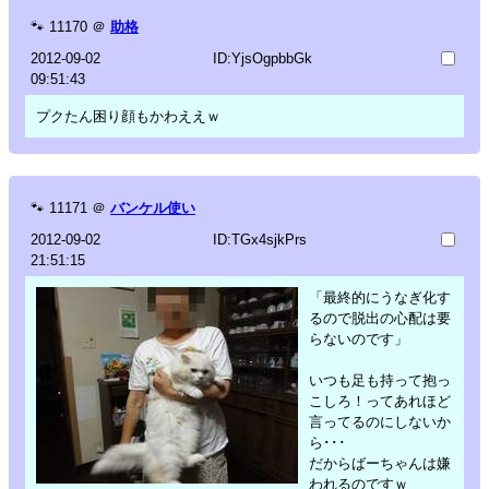
🐾
11170
＠
助格
2012-09-02
ID:YjsOgpbbGk
09:51:43
プクたん困り顔もかわええｗ
🐾
11171
＠
バンケル使い
2012-09-02
ID:TGx4sjkPrs
21:51:15
「最終的にうなぎ化す
るので脱出の心配は要
らないのです」
いつも足も持って抱っ
こしろ！ってあれほど
言ってるのにしないか
ら･･･
だからばーちゃんは嫌
われるのですｗ