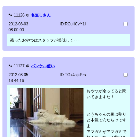
🐾
11126
＠
名無しさん
2012-08-03
ID:RCuIICvY1I
08:00:00
残ったおやつはスタッフが美味しく･･･
🐾
11127
＠
バンケル使い
2012-08-05
ID:TGx4sjkPrs
18:44:16
おやつが余ってると聞
いてきますた！
とうちゃんの腕は割り
と本気で穴だらけです
よ
アマガミがアマガミで