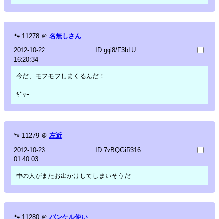
🐾
11278
＠
名無しさん
2012-10-22
ID:gqi8/F3bLU
16:20:34
今だ、モフモフしまくるんだ！
ｷﾞｬｰ
🐾
11279
＠
左近
2012-10-23
ID:7vBQGiR316
01:40:03
中の人がまたお出かけしてしまいそうだ
🐾
11280
＠
バンケル使い