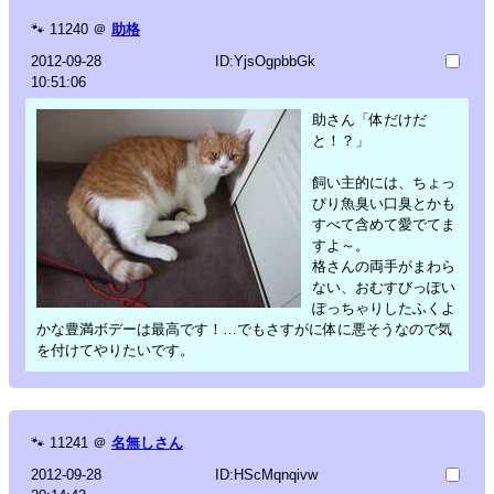
🐾
11240
＠
助格
2012-09-28
ID:YjsOgpbbGk
10:51:06
助さん「体だけだ
と！？」
飼い主的には、ちょっ
ぴり魚臭い口臭とかも
すべて含めて愛でてま
すよ～。
格さんの両手がまわら
ない、おむすびっぽい
ぽっちゃりしたふくよ
かな豊満ボデーは最高です！…でもさすがに体に悪そうなので気
を付けてやりたいです。
🐾
11241
＠
名無しさん
2012-09-28
ID:HScMqnqivw