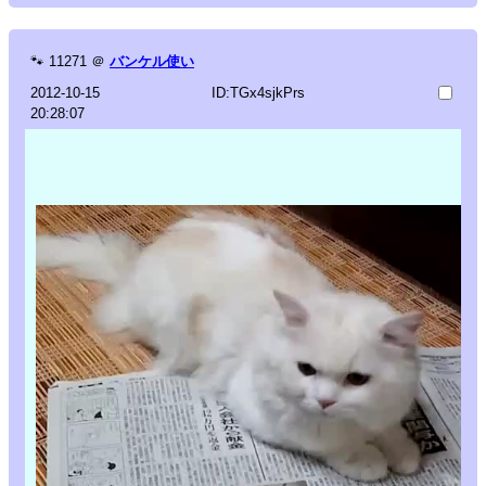
🐾
11271
＠
バンケル使い
2012-10-15
ID:TGx4sjkPrs
20:28:07