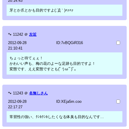
20:14:43
牙とか爪とかも目的ですよ(;´Д｀)ﾊｧﾊｧ
🐾
11242
＠
左近
2012-09-28
ID:7vBQGiR316
21:10:41
ちょっと待てぇぇ！
かわいい声も、梅の花のよーな足跡も目的ですよ！
変態です、ええ変態ですとも(ﾟうω´ﾟ)ﾟ｡
🐾
11243
＠
名無しさん
2012-09-28
ID:XEja5m.coo
22:17:27
常習性の強い、ｸﾝｶｸﾝｶしたくなる体臭も目的なんです…