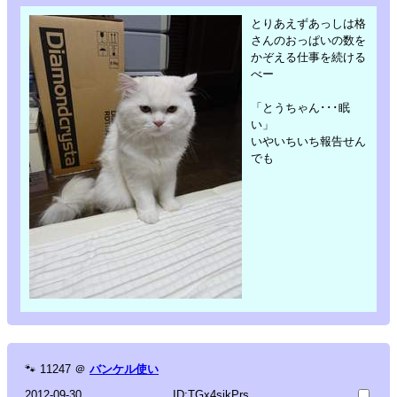
とりあえずあっしは格
さんのおっぱいの数を
かぞえる仕事を続ける
べー
「とうちゃん･･･眠
い」
いやいちいち報告せん
でも
🐾
11247
＠
バンケル使い
2012-09-30
ID:TGx4sjkPrs