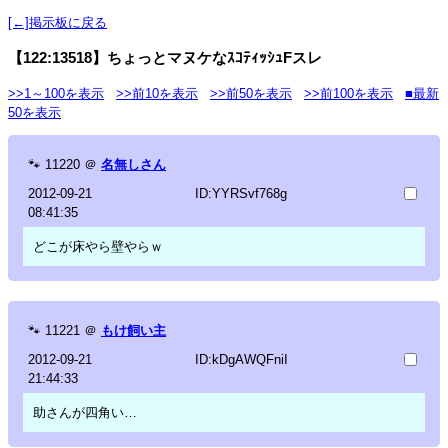
[←]掲示板に戻る
【122:13518】ちょっとマヌケなｽｺﾃｨｯｼｭFスレ
>>1～100を表示
>>前10を表示
>>前50を表示
>>前100を表示
■最新
50を表示
🐾
11220
＠
名無しさん
2012-09-21
ID:YYRSvf768g
08:41:35
どこが床やら壁やらｗ
🐾
11221
＠
もけ飼い主
2012-09-21
ID:kDgAWQFniI
21:44:33
助さんが四角い…