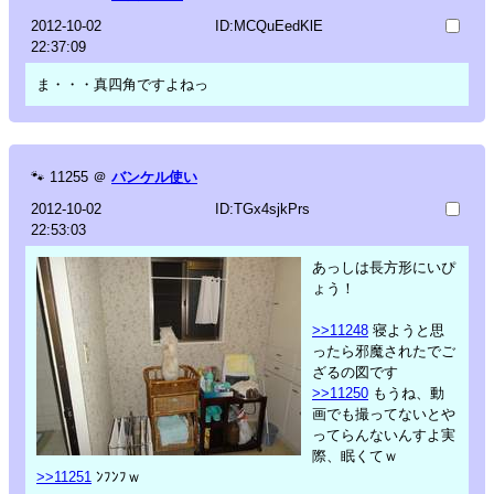
2012-10-02
ID:MCQuEedKlE
22:37:09
ま・・・真四角ですよねっ
🐾
11255
＠
バンケル使い
2012-10-02
ID:TGx4sjkPrs
22:53:03
あっしは長方形にいぴ
ょう！
>>11248
寝ようと思
ったら邪魔されたでご
ざるの図です
>>11250
もうね、動
画でも撮ってないとや
ってらんないんすよ実
際、眠くてｗ
>>11251
ﾝﾌﾝﾌｗ