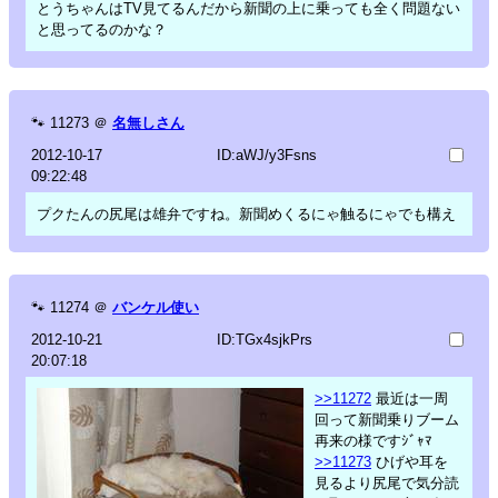
とうちゃんはTV見てるんだから新聞の上に乗っても全く問題ない
と思ってるのかな？
🐾
11273
＠
名無しさん
2012-10-17
ID:aWJ/y3Fsns
09:22:48
プクたんの尻尾は雄弁ですね。新聞めくるにゃ触るにゃでも構え
🐾
11274
＠
バンケル使い
2012-10-21
ID:TGx4sjkPrs
20:07:18
>>11272
最近は一周
回って新聞乗りブーム
再来の様ですｼﾞｬﾏ
>>11273
ひげや耳を
見るより尻尾で気分読