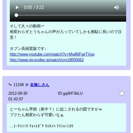
そして久々の動画ー
相変わらずとうちゃんの声が入っていてしかも無駄に長いので注
意！
タブン高画質版です↓
http://www.youtube.com/watch?v=Mw86FwrTVuo
http://www.nicovideo.jp/watch/sm19005662
🐾
11248
＠
名無しさん
2012-09-30
ID:gqi8/F3bLU
01:42:07
とーちゃん早朝（夜中？）に起こされるの図ですかｗ
プクたん相変わらず可愛いなぁ
…ﾄｰﾁｬﾝﾆﾓ ﾁｮｯﾄﾀﾞｹ ﾓｴﾀﾉﾊ ﾅｲｼｮﾆｼﾖｳ