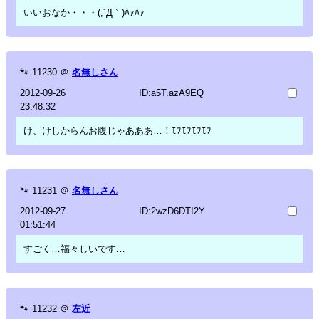
いいおなか・・・(;´Д｀)ﾊｧﾊｧ
🐾
11230
＠
名無しさん
2012-09-26
ID:a5T.azA9EQ
23:48:32
け、けしからんお腹じゃあああ…！ﾓﾌﾓﾌﾓﾌﾓﾌ
🐾
11231
＠
名無しさん
2012-09-27
ID:2wzD6DTI2Y
01:51:44
すごく…福々しいです…
🐾
11232
＠
左近