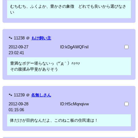
むちむち、ふくよか、豊かさの象徴 どれでも良いから選びなさ
い
🐾
11238
＠
もけ飼い主
2012-09-27
ID:kDgAWQFniI
23:02:41
豊満なボデー堪らないっ（*´д｀）ﾊｧﾊｧ
その腹揉み甲斐がありそう
🐾
11239
＠
名無しさん
2012-09-28
ID:HScMqnqivw
01:15:06
体だけが目的なんだよ、このねこ板の住民達は！