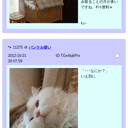
み取ることの方が多い
ですね、ﾎﾝﾄ便利ｗ
ｷｭｰ
🐾
11275
＠
バンケル使い
2012-10-21
ID:TGx4sjkPrs
20:07:59
「･･･なにか？」
いえ別に