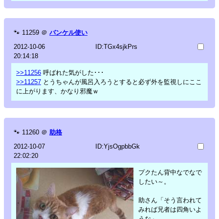
🐾
11259
＠
バンケル使い
2012-10-06
ID:TGx4sjkPrs
20:14:18
>>11256
呼ばれた気がした･･･
>>11257
とうちゃんが風呂入ろうとすると必ず外を監視しにここ
に上がります、かなり邪魔ｗ
🐾
11260
＠
助格
2012-10-07
ID:YjsOgpbbGk
22:02:20
プクたん背中なでなで
したい～。
助さん「そう言われて
みれば兄者は四角いよ
うな」