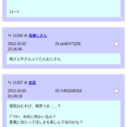
ﾐｮ～ﾝ
🐾
11256
＠
名無しさん
2012-10-02
ID:uk4lUYTjZM
23:26:45
格さん牛さんぷくたんおじさん
🐾
11257
＠
左近
2012-10-03
ID:7vBQGiR316
01:49:19
俵型おむすび、海苔つき……？
ﾌﾟｸﾀﾝ、お外に何かいるの？
夜風に当たって涼しさを楽しんでるのかな？