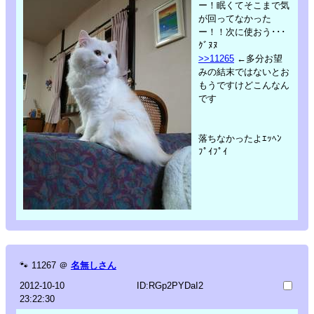
ー！眠くてそこまで気
が回ってなかった
ー！！次に使おう･･･
ｸﾞﾇﾇ
>>11265
←多分お望
みの結末ではないとお
もうですけどこんなん
です
落ちなかったよｴｯﾍﾝ
ﾌﾟｲﾌﾟｲ
🐾
11267
＠
名無しさん
2012-10-10
ID:RGp2PYDaI2
23:22:30