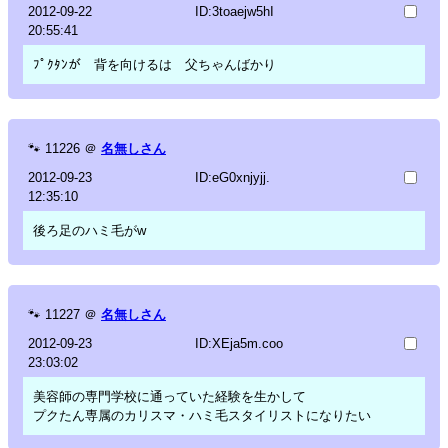
2012-09-22
ID:3toaejw5hI
20:55:41
ﾌﾟｸﾀﾝが 背を向けるは 父ちゃんばかり
🐾
11226
＠
名無しさん
2012-09-23
ID:eG0xnjyjj.
12:35:10
後ろ足のハミ毛がw
🐾
11227
＠
名無しさん
2012-09-23
ID:XEja5m.coo
23:03:02
美容師の専門学校に通っていた経験を生かして
プクたん専属のカリスマ・ハミ毛スタイリストになりたい