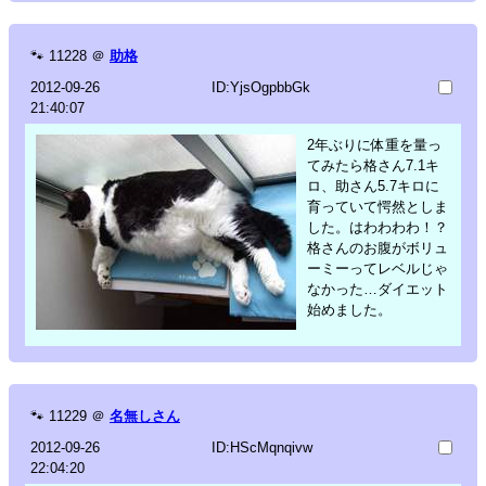
🐾
11228
＠
助格
2012-09-26
ID:YjsOgpbbGk
21:40:07
2年ぶりに体重を量っ
てみたら格さん7.1キ
ロ、助さん5.7キロに
育っていて愕然としま
した。はわわわわ！？
格さんのお腹がボリュ
ーミーってレベルじゃ
なかった…ダイエット
始めました。
🐾
11229
＠
名無しさん
2012-09-26
ID:HScMqnqivw
22:04:20