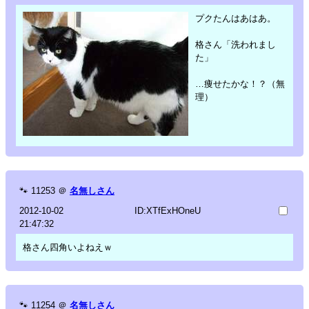
プクたんはあはあ。
格さん「洗われまし
た」
…痩せたかな！？（無
理）
🐾
11253
＠
名無しさん
2012-10-02
ID:XTfExHOneU
21:47:32
格さん四角いよねえｗ
🐾
11254
＠
名無しさん