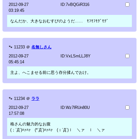
2012-09-27
ID:7vBQGiR316
03:19:45
なんだか、大きなおむすびのようだ…… ﾓﾌﾓﾌﾓｸﾞﾓｸﾞ
🐾
11233
＠
名無しさん
2012-09-27
ID:VxLSmLLJ8Y
05:45:14
主よ、へこませる前に思う存分揉んでおけ。
🐾
11234
＠
ララ
2012-09-27
ID:Wz7lRUn80U
17:57:08
格さんの魅力的なお腹
(；´Д`)ﾊｧﾊｧ (*´Д`)ﾊｧﾊｧ (；´Д`)ｌ ＼ァ ｌ ＼ァ