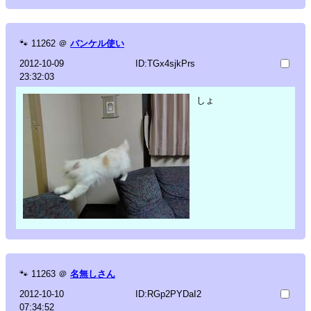
🐾
11262
＠
バンケル使い
2012-10-09
ID:TGx4sjkPrs
23:32:03
しょ
🐾
11263
＠
名無しさん
2012-10-10
ID:RGp2PYDaI2
07:34:52