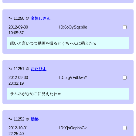
🐾
11250
＠
名無しさん
2012-09-30
ID:6oOySqzb0o
19:05:37
眠いと言いつつ動画を撮るとうちゃんに萌えたｗ
🐾
11251
＠
おたひよ
2012-09-30
ID:IzgVFdDwhY
23:32:19
サムネがなめこに見えたわｗ
🐾
11252
＠
助格
2012-10-01
ID:YjsOgpbbGk
22:25:40