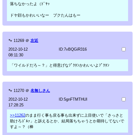
落ちなかったよ（ﾄﾞﾔｯ
ドヤ顔もかわいいなー プクたんはもー
🐾
11269
＠
左近
2012-10-12
ID:7vBQGiR316
08:11:30
「ワイルドだろ～？」と得意げなﾌﾟｸﾀﾝかわいいよﾌﾟｸﾀﾝ
🐾
11270
＠
名無しさん
2012-10-12
ID:5gnFTMTHUI
17:28:25
>>11262
のまま行く事も戻る事も出来ずに上目使いで「さっさと
助けろｺﾞﾙｧ」と訴えるとか、結局落ちちゃうとか期待してないで
すよ～？（棒