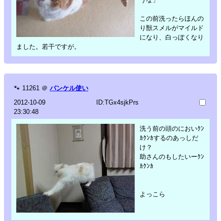
この前洗ったらほんの
り獣スメルがマイルド
になり、白っぽくなり
ました。若干ですが。
🐾
11261
＠
バンケル使い
2012-10-09
ID:TGx4sjkPrs
23:30:48
洗う前の頭のにおいｸﾝ
ｶｸﾝｶするのあっしだ
け？
助さんのもしたいーｸﾝ
ｶｸﾝｶ
よっこら