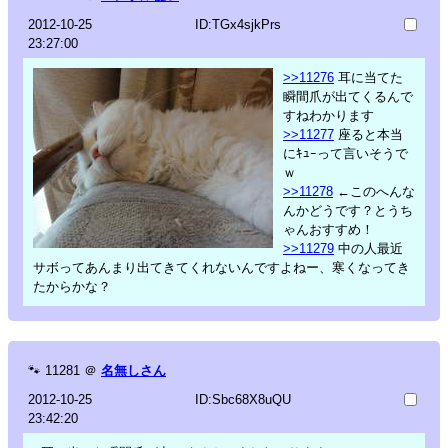
2012-10-25
ID:TGx4sjkPrs
23:27:00
>>11276
耳に当てた
瞬間爪が出てくるんで
すねわかります
>>11277
座ると本当
にｷｭｰって言いそうで
ｗ
>>11278
←このへんな
んかどうです？とうち
ゃんおすすめ！
>>11279
中の人最近
サボってあんまり出てきてくれないんですよねー、寒くなってき
たからかな？
🐾
11281
＠
名無しさん
2012-10-25
ID:Sbc68X8uQU
23:42:20