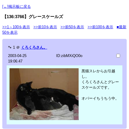
[←]掲示板に戻る
【136:3766】グレースケールズ
>>1～100を表示
>>前10を表示
>>前50を表示
>>前100を表示
■最新
50を表示
🐾
1
＠
くろくろさん。
2003-04-25
ID:zibMXiQO0o
19:06:47
黒猫スレからお引越
し。
くろくろさんとグレー
スケールズです。
オパーイちうちう中。