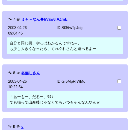
🐾
7
＠
ミャ－なん◆hVaw8.AZmE
2003-04-26
ID:S05twTpJdg
09:04:46
自分と同じ柄、やっぱわかるんですね～。
も少し大きくなったら、ぐれぐれさんと遊べるよー
🐾
8
＠
名無しさん
2003-04-26
ID:Gr5MpRrWMo
10:22:54
「あーもー、だるー」ﾜﾛﾀ
でも猫って出産後じゃなくてもいつもそんなんやんｗ
🐾
9
＠
○