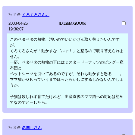
🐾
2
＠
くろくろさん。
2003-04-25
ID:zibMXiQO0o
19:36:07
このベタベタの敷物、汚いのでいいかげん取り替えたいんです
が、
くろくろさんが「動かすなゴルァ！」と怒るので取り替えられま
せん。
一応、ベタベタの敷物の下にはミスタードーナッツのピングー座
布団と
ペットシーツを引いてあるのですが、それも動かすと怒る……。
ママ猫がＯＫっていうまでほったらかしにするしかないんでしょ
うか。
子猫は数しれず育てたけれど、出産直後のママ猫への対応は初め
てなのでどーしたら。
🐾
3
＠
名無しさん