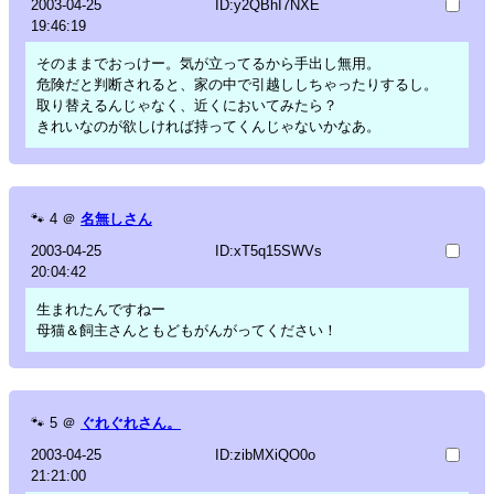
2003-04-25
ID:y2QBhI7NXE
19:46:19
そのままでおっけー。気が立ってるから手出し無用。
危険だと判断されると、家の中で引越ししちゃったりするし。
取り替えるんじゃなく、近くにおいてみたら？
きれいなのが欲しければ持ってくんじゃないかなあ。
🐾
4
＠
名無しさん
2003-04-25
ID:xT5q15SWVs
20:04:42
生まれたんですねー
母猫＆飼主さんともどもがんがってください！
🐾
5
＠
ぐれぐれさん。
2003-04-25
ID:zibMXiQO0o
21:21:00