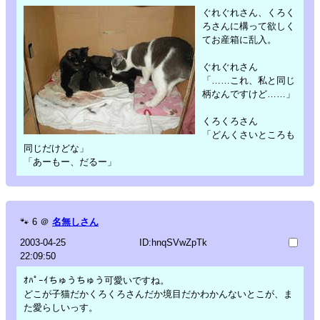
ぐれぐれさん、くろく
ろさんに構って欲しく
てお産箱に乱入。
ぐれぐれさん
「……これ、私と同じ
柄なんですけど……」
くろくろさん
「どんくさいところも
同じだけどな」
「あーもー、だるー」
🐾
6
＠
名無しさん
2003-04-25
ID:hnqSVwZpTk
22:09:50
ｵﾊﾟｰｲちゅうちゅう可愛いですね。
どこが子猫だかくろくろさんだか境目だかわかんないとこが、ま
た愛らしいっす。