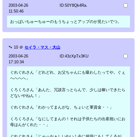
2003-04-26
ID:50Y8Qk4Ra.
11:50:46
おっぱいちゅーちゅーのもうちょっとアップのが見たいでつ。
🐾
10
＠
セイラ・マス・大山
2003-04-26
ID:43zXpTx3KU
17:10:34
ぐれぐれさん「どれどれ、お父ちゃんにも吸わしたってや。ぐぇ
へへへへ」
くろくろさん「あんた、冗談言っとらんで、少しは稼いできたら
どないやねん！」
ぐれぐれさん「わかってまんがな、ちょいと軍資金・・」
くろくろさん「なにしてまんの！それは子供たちの出産祝いにお
母はんがくれた・・」
ぐれぐれさん「じゃっかぁしいわい！今に何倍にもしてくるが