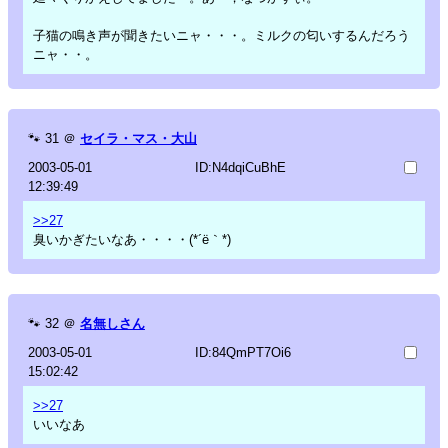
子猫の鳴き声が聞きたいニャ・・・。ミルクの匂いするんだろう
ニャ・・。
🐾
31
＠
セイラ・マス・大山
2003-05-01
ID:N4dqiCuBhE
12:39:49
>>27
臭いかぎたいなあ・・・・(*´ё｀*)
🐾
32
＠
名無しさん
2003-05-01
ID:84QmPT7Oi6
15:02:42
>>27
いいなあ