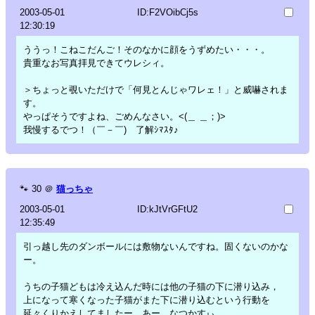
2003-05-01
ID:F2VOibCj5s
12:30:19
ううっ！こねこだんご！そのなかに顔をうずめたい・・・。
貴重なお写真拝見できてウレシィ。
＞ちょっと覗いただけで「何見とんじゃワレェ！」と威嚇されま
す。
やっぱそうですよね、ごめんなさい。<(＿ ＿；)>
我慢するでつ！（￣－￣)ゞ了解ｼﾏｽﾀ♪
🐾
30
＠
猫っちゃ
2003-05-01
ID:kJtVrGFtU2
12:35:49
引っ越し先のダンボールには敷物ないんですね。固くないのかな
ー。
うちの子猫どもは冷え込んだ時には他の子猫の下に潜り込み，
上になって寒くなった子猫がまた下に潜り込むという行動を
延々くりかえしてましたー。あー，なつかすぃ。