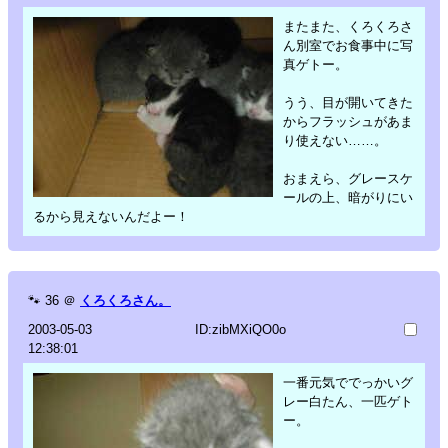
またまた、くろくろさ
ん別室でお食事中に写
真ゲトー。
うう、目が開いてきた
からフラッシュがあま
り使えない……。
おまえら、グレースケ
ールの上、暗がりにい
るから見えないんだよー！
🐾
36
＠
くろくろさん。
2003-05-03
ID:zibMXiQO0o
12:38:01
一番元気ででっかいグ
レー白たん、一匹ゲト
ー。