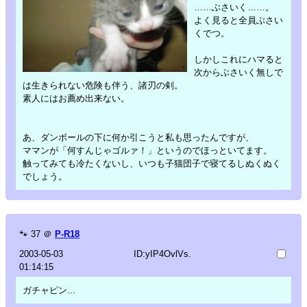
……ぶさいく……。
よく見ると全員ぶさい
くでつ。
しかしこれにハマると
次からぶさいく無しで
は生きられない危険も伴う、諸刃の剣。
素人にはお薦め出来ない。
あ、ダンボールの下に何か引こうと私も思ったんですが、
ママンが「何すんじゃゴルァ！」というのでほっといてます。
触ってみても冷たくないし、いつも子猫団子で寝てるしぬくぬく
でしょう。
🐾
37
＠
P-R18
2003-05-03
ID:yIP4OvlVs.
01:14:15
ガチャピン...