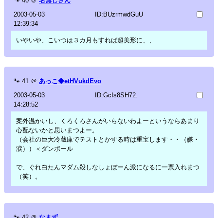
🐾
40
＠
名無しさん
2003-05-03
ID:BUzrmwdGuU
12:39:34
いやいや、こいつは３カ月もすれば超美形に、、
🐾
41
＠
あっこ◆etHVukdEvo
2003-05-03
ID:GcIs8SH72.
14:28:52
案外温かいし、くろくろさんがいらないわよーというならあまり
心配ないかと思いまつよー。
（会社の巨大冷蔵庫でテストとかする時は重宝します・・（嫌・
涙））＜ダンボール
で、ぐれ白たんマダム殺しなしょぼーん派になるに一票入れまつ
（笑）。
🐾
42
＠
なまず