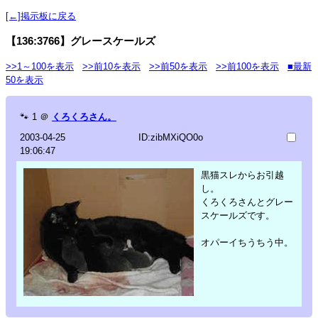
[←]掲示板に戻る
【136:3766】グレースケールズ
>>1～100を表示
>>前10を表示
>>前50を表示
>>前100を表示
■最新
50を表示
🐾
1
＠
くろくろさん。
2003-04-25
ID:zibMXiQO0o
19:06:47
黒猫スレからお引越
し。
くろくろさんとグレー
スケールズです。
オパーイちうちう中。