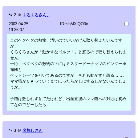
🐾
2
＠
くろくろさん。
2003-04-25
ID:zibMXiQO0o
19:36:07
このベタベタの敷物、汚いのでいいかげん取り替えたいんです
が、
くろくろさんが「動かすなゴルァ！」と怒るので取り替えられま
せん。
一応、ベタベタの敷物の下にはミスタードーナッツのピングー座
布団と
ペットシーツを引いてあるのですが、それも動かすと怒る……。
ママ猫がＯＫっていうまでほったらかしにするしかないんでしょ
うか。
子猫は数しれず育てたけれど、出産直後のママ猫への対応は初め
てなのでどーしたら。
🐾
3
＠
名無しさん