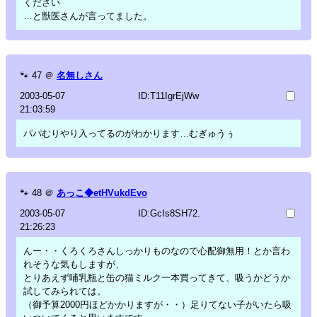
ください
…と獣医さんが言ってました。
🐾
47
＠
名無しさん
2003-05-07
ID:T11IgrEjWw
21:03:59
パパむりやり入ってるのがわかります…むぎゅうぅ
🐾
48
＠
あっこ◆etHVukdEvo
2003-05-07
ID:GcIs8SH72.
21:26:23
んー・・くろくろさんしっかりものなので心配御無用！とか言わ
れそうな気もしますが、
とりあえず哺乳瓶と缶の猫ミルク一本買ってきて、吸うかどうか
試してみられては。
（御予算2000円ほどかかりますが・・）足りてない子がいたら吸