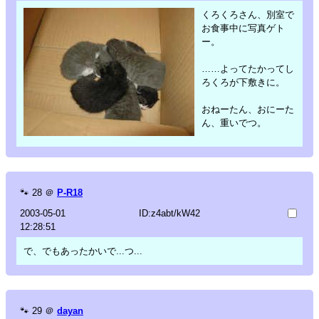
くろくろさん、別室で
お食事中に写真ゲト
ー。
……よってたかってし
ろくろが下敷きに。
おねーたん、おにーた
ん、重いでつ。
🐾
28
＠
P-R18
2003-05-01
ID:z4abt/kW42
12:28:51
で、でもあったかいで...つ...
🐾
29
＠
dayan