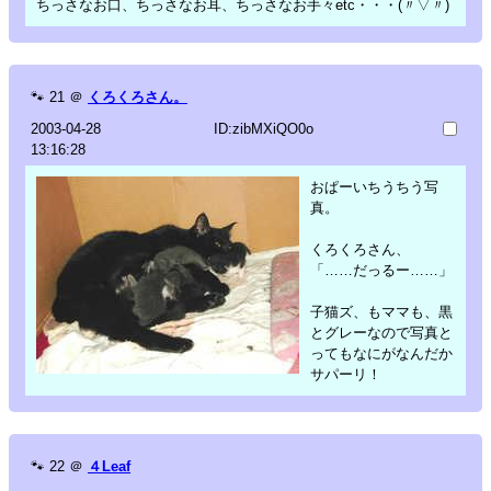
ちっさなお口、ちっさなお耳、ちっさなお手々etc・・・(〃▽〃)
🐾
21
＠
くろくろさん。
2003-04-28
ID:zibMXiQO0o
13:16:28
おぱーいちうちう写
真。
くろくろさん、
「……だっるー……」
子猫ズ、もママも、黒
とグレーなので写真と
ってもなにがなんだか
サパーリ！
🐾
22
＠
４Leaf