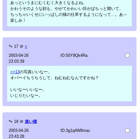
あっというまにむくむく大きくなるよね。
かわうそのような顔も、やがてかわいい目がぱちっと開いて、
ちっちゃいくせにいっぱしの猫の仕草するようになって…。あ～
楽しみ！
🐾
17
＠
○
2003-04-26
ID:50Y8Qk4Ra.
23:03:39
>>13
の写真いいなー。
オパーイちうちうして、ねむねむなんですかね？
いいなーいいなー。
いじりたいなー。
🐾
18
＠
迷い猫
2003-04-26
ID:3g1q4W8mac
23:43:28