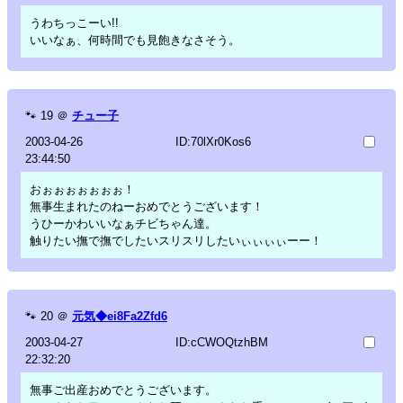
うわちっこーい!!
いいなぁ、何時間でも見飽きなさそう。
🐾
19
＠
チュー子
2003-04-26
ID:70lXr0Kos6
23:44:50
おぉぉぉぉぉぉぉ！
無事生まれたのねーおめでとうございます！
うひーかわいいなぁチビちゃん達。
触りたい撫で撫でしたいスリスリしたいぃぃぃぃーー！
🐾
20
＠
元気◆ei8Fa2Zfd6
2003-04-27
ID:cCWOQtzhBM
22:32:20
無事ご出産おめでとうございます。