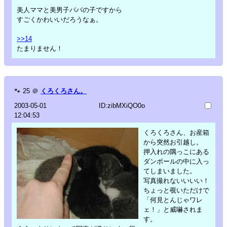
美人ママと美男子パパの子ですから
すごくかわいいだろうなぁ。
>>14
たまりません！
🐾
25
＠
くろくろさん。
2003-05-01
ID:zibMXiQO0o
12:04:53
くろくろさん、お産箱
から突然お引越し。
押入れの隅っこにある
ダンボールの中に入っ
てしまいました。
写真撮れないいいい！
ちょっと覗いただけで
「何見とんじゃワレ
ェ！」と威嚇されま
す。