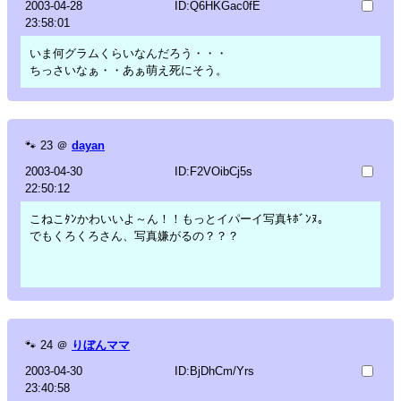
2003-04-28
ID:Q6HKGac0fE
23:58:01
いま何グラムくらいなんだろう・・・
ちっさいなぁ・・あぁ萌え死にそう。
🐾
23
＠
dayan
2003-04-30
ID:F2VOibCj5s
22:50:12
こねこﾀﾝかわいいよ～ん！！もっとイパーイ写真ｷﾎﾞﾝﾇ。
でもくろくろさん、写真嫌がるの？？？
🐾
24
＠
りぼんママ
2003-04-30
ID:BjDhCm/Yrs
23:40:58