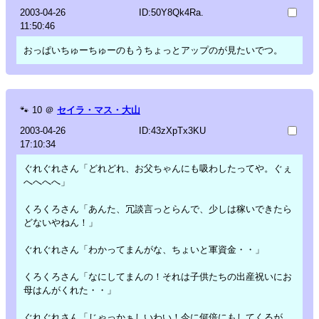
2003-04-26
ID:50Y8Qk4Ra.
11:50:46
おっぱいちゅーちゅーのもうちょっとアップのが見たいでつ。
🐾
10
＠
セイラ・マス・大山
2003-04-26
ID:43zXpTx3KU
17:10:34
ぐれぐれさん「どれどれ、お父ちゃんにも吸わしたってや。ぐぇ
へへへへ」
くろくろさん「あんた、冗談言っとらんで、少しは稼いできたら
どないやねん！」
ぐれぐれさん「わかってまんがな、ちょいと軍資金・・」
くろくろさん「なにしてまんの！それは子供たちの出産祝いにお
母はんがくれた・・」
ぐれぐれさん「じゃっかぁしいわい！今に何倍にもしてくるが