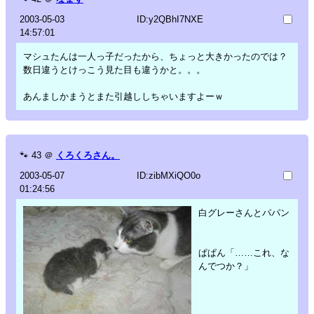
2003-05-03
ID:y2QBhI7NXE
14:57:01
マシュたんは一人っ子だったから、ちょっと大きかったのでは？
数日違うとけっこう見た目も違うかと。。。
あんましかまうとまた引越ししちゃいますよーｗ
🐾
43
＠
くろくろさん。
2003-05-07
ID:zibMXiQO0o
01:24:56
白グレーさんとパパン
ぱぱん「……これ、な
んでつか？」