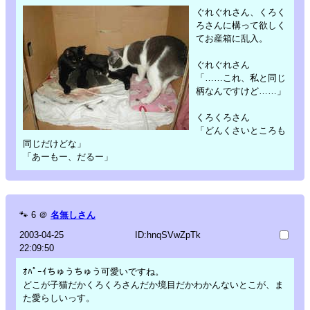
ぐれぐれさん、くろく
ろさんに構って欲しく
てお産箱に乱入。
ぐれぐれさん
「……これ、私と同じ
柄なんですけど……」
くろくろさん
「どんくさいところも
同じだけどな」
「あーもー、だるー」
🐾
6
＠
名無しさん
2003-04-25
ID:hnqSVwZpTk
22:09:50
ｵﾊﾟｰｲちゅうちゅう可愛いですね。
どこが子猫だかくろくろさんだか境目だかわかんないとこが、ま
た愛らしいっす。