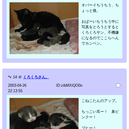
オパーイちうちう、ち
ょっと後。
おぱーいちうちう中に
写真をとろうとすると
くろくろサン、不機嫌
になるのでここらへん
でカンベン。
🐾
14
＠
くろくろさん。
2003-04-26
ID:zibMXiQO0o
22:13:55
こねこたんのアップ。
ちっこい耳ー！ 鼻ピ
ンクー！
プヒー！