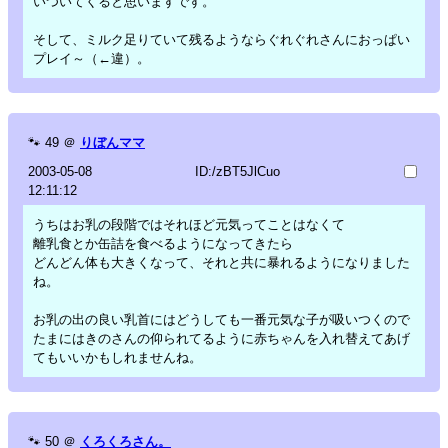
いついてくると思いますです。
そして、ミルク足りていて残るようならぐれぐれさんにおっぱい
プレイ～（←違）。
🐾
49
＠
りぼんママ
2003-05-08
ID:/zBT5JlCuo
12:11:12
うちはお乳の段階ではそれほど元気ってことはなくて
離乳食とか缶詰を食べるようになってきたら
どんどん体も大きくなって、それと共に暴れるようになりました
ね。
お乳の出の良い乳首にはどうしても一番元気な子が吸いつくので
たまにはきのさんの仰られてるように赤ちゃんを入れ替えてあげ
てもいいかもしれませんね。
🐾
50
＠
くろくろさん。