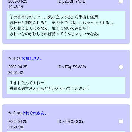
2003-04-25
ID:y2QBhI7NXE
19:46:19
そのままでおっけー。気が立ってるから手出し無用。
危険だと判断されると、家の中で引越ししちゃったりするし。
取り替えるんじゃなく、近くにおいてみたら？
きれいなのが欲しければ持ってくんじゃないかなあ。
🐾
4
＠
名無しさん
2003-04-25
ID:xT5q15SWVs
20:04:42
生まれたんですねー
母猫＆飼主さんともどもがんがってください！
🐾
5
＠
ぐれぐれさん。
2003-04-25
ID:zibMXiQO0o
21:21:00