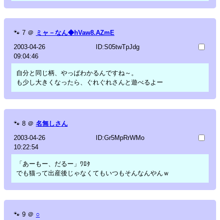
🐾
7
＠
ミャ－なん◆hVaw8.AZmE
2003-04-26
ID:S05twTpJdg
09:04:46
自分と同じ柄、やっぱわかるんですね～。
も少し大きくなったら、ぐれぐれさんと遊べるよー
🐾
8
＠
名無しさん
2003-04-26
ID:Gr5MpRrWMo
10:22:54
「あーもー、だるー」ﾜﾛﾀ
でも猫って出産後じゃなくてもいつもそんなんやんｗ
🐾
9
＠
○