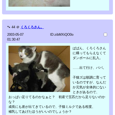
🐾
44
＠
くろくろさん。
2003-05-07
ID:zibMXiQO0o
01:30:47
ぱぱん、くろくろさん
に構ってもらえなくて
ダンボールに乱入。
……出て行け、パパ。
子猫ズは順調に育って
いるのですが、なんだ
か元気が全体的にない
ときがあるので、
おっぱい足りてるのかなぁと？ 初産で五匹だから足りないのか
な？
成長にも差が出てきているので、子猫ミルクである程度、
補乳してあげたほうがいいのでしょうか？