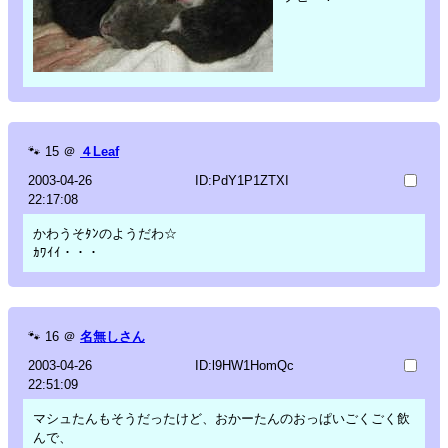
🐾
15
＠
４Leaf
2003-04-26
ID:PdY1P1ZTXI
22:17:08
かわうそﾀﾝのようだわ☆
ｶﾜｲｲ・・・
🐾
16
＠
名無しさん
2003-04-26
ID:l9HW1HomQc
22:51:09
マシュたんもそうだったけど、おかーたんのおっぱいごくごく飲
んで、