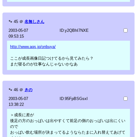
🐾
45
＠
名無しさん
2003-05-07
ID:y2QBhI7NXE
09:53:15
http://www.aqs.jp/onbuya/
ここが成長画像日記つけてるから見てみたら？
まだ寝るのが仕事なんじゃないかなあ
🐾
46
＠
きの
2003-05-07
ID:95FpBSGsxI
13:38:22
＞成長に差が
後足の方のおっぱいは出やすくて前足の側のおっぱいは出にくい
ので
おっぱい飲む場所が決まってるようならたまに入れ替えてあげて