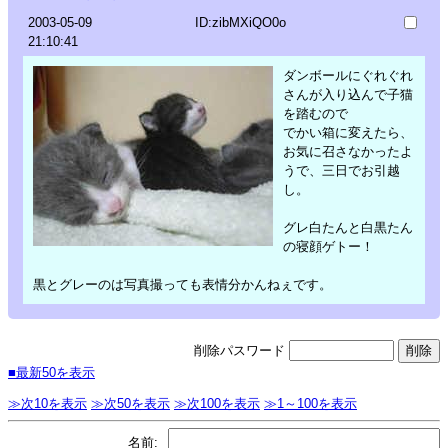
2003-05-09
ID:zibMXiQO0o
21:10:41
ダンボールにぐれぐれ
さんが入り込んで子猫
を踏むので
でかい箱に変えたら、
お気に召さなかったよ
うで、三日でお引越
し。
グレ白たんと白黒たん
の寝顔ゲトー！
黒とグレーのは写真撮っても表情分かんねぇです。
削除パスワード
■最新50を表示
≫次10を表示
≫次50を表示
≫次100を表示
≫1～100を表示
名前: