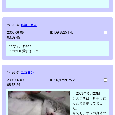
🐾
25
＠
名無しさん
2003-06-09
ID:bGlSZD/TNo
08:39:49
ｱｧﾝ(*´Д｀)ﾊｧﾊｧ
チコﾀﾝ可愛すぎ～ｖ
🐾
26
＠
ニコヨン
2003-06-09
ID:OQTmbPhv.2
08:55:24
【2003年５月20日】
このころは、片手に乗
ったまま眠ってまし
た。
今でも、オレの身体の