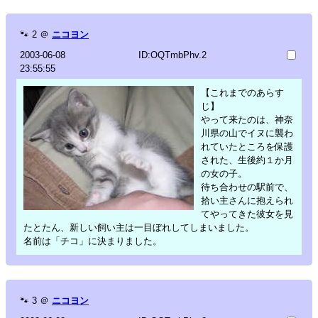
🐾
2
＠
ニコヨン
2003-06-08
ID:OQTmbPhv.2
23:55:55
【これまでのあらす
じ】
やって来たのは、神奈
川県の山でイヌに襲わ
れていたところを保護
された、生後約１か月
の女の子。
待ち合わせの駅前で、
拾い主さんに抱えられ
てやってきた彼女を見
たとたん、新しい飼い主は一目ぼれしてしまいました。
名前は「チコ」に決まりました。
🐾
3
＠
ニコヨン