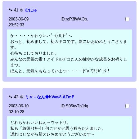
🐾
41
＠
むにゅ
2003-06-09
ID:roP3lWAOb.
23:52:33
か・・・・かわうい｡･ﾟ･(ﾉД`)･ﾟ･｡
おっと、初めまして。初カキコです。新スレおめれとうござりま
す。
心待ちにしておりました。
みんなの元気の素！アイドルチコたんの健やかな成長をお祈りし
まつ。
ほんと、元気をもらっていまつ・・・・(*´д`*)ｱﾘｶﾞﾄｳ！
🐾
42
＠
ミャ－なん◆hVaw8.AZmE
2003-06-10
ID:S05twTpJdg
02:10:28
どれもかわいいねえ～ウットリ。
私も「急須ｱﾀｶｰｲ」何ごとかと思う程もだえました。
遅ればせながら新スレおめでとうございます～