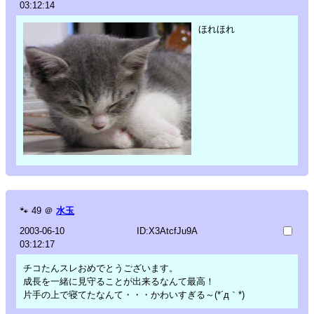
03:12:14
ほれほれ
🐾
49
＠
水玉
2003-06-10
ID:X3AtcfJu9A
03:12:17
チコたんスレおめでとうございます。
成長を一緒に見守ることが出来るなんて最高！
片手の上で寝てたなんて・・・かわいすぎる～(*´д｀*)