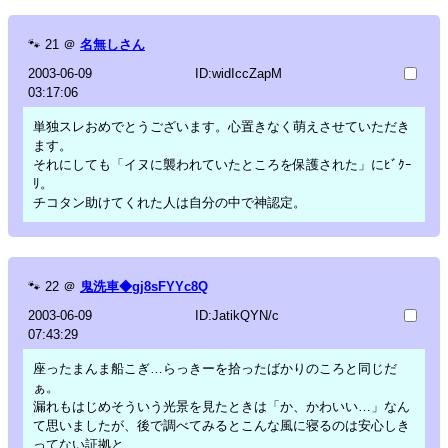
🐾
21
＠
名無しさん
2003-06-09
ID:widIccZapM
03:17:06
単独スレおめでとうございます。心置きなく萌えさせていただき
ます。
それにしても「イヌに襲われていたところを保護された」にﾋﾞｸｰ
ﾘ。
チコタン助けてくれた人は自分の中で神認定。
🐾
22
＠
鬼洗車◆gj8sFYYc8Q
2003-06-09
ID:JatikQYN/c
07:43:29
座ったまんま船こぎ…らっきーを拾ったばかりのころと同じだ
ぁ。
漏れもはじめそういう光景を見たときは「か、かわいい…」なん
て思いましたが、後で調べてみるとこんな風に寝るのは安心しき
ってない証拠と…