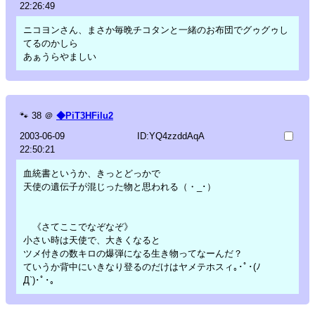
22:26:49
ニコヨンさん、まさか毎晩チコタンと一緒のお布団でグゥグゥし
てるのかしら
あぁうらやましい
🐾
38
＠
◆PiT3HFilu2
2003-06-09
ID:YQ4zzddAqA
22:50:21
血統書というか、きっとどっかで
天使の遺伝子が混じった物と思われる（・_･）
《さてここでなぞなぞ》
小さい時は天使で、大きくなると
ツメ付きの数キロの爆弾になる生き物ってなーんだ？
ていうか背中にいきなり登るのだけはヤメテホスィ｡･ﾟ･(ﾉ
Д`)･ﾟ･｡