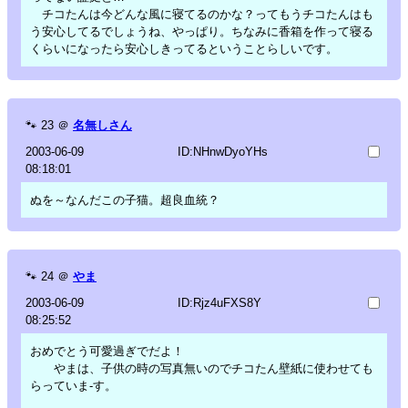
チコたんは今どんな風に寝てるのかな？ってもうチコたんはも
う安心してるでしょうね、やっぱり。ちなみに香箱を作って寝る
くらいになったら安心しきってるということらしいです。
🐾
23
＠
名無しさん
2003-06-09
ID:NHnwDyoYHs
08:18:01
ぬを～なんだこの子猫。超良血統？
🐾
24
＠
やま
2003-06-09
ID:Rjz4uFXS8Y
08:25:52
おめでとう可愛過ぎでだよ！
やまは、子供の時の写真無いのでチコたん壁紙に使わせても
らっていま-す。