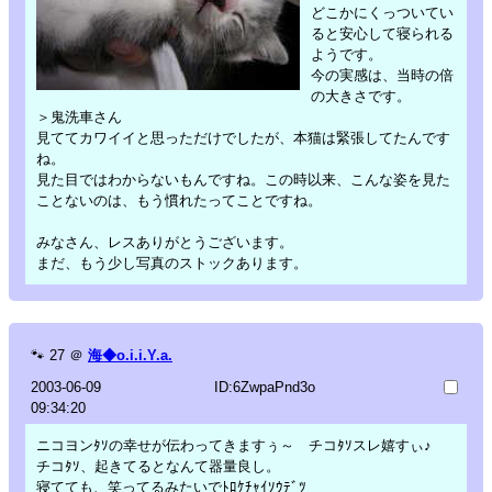
どこかにくっついてい
ると安心して寝られる
ようです。
今の実感は、当時の倍
の大きさです。
＞鬼洗車さん
見ててカワイイと思っただけでしたが、本猫は緊張してたんです
ね。
見た目ではわからないもんですね。この時以来、こんな姿を見た
ことないのは、もう慣れたってことですね。
みなさん、レスありがとうございます。
まだ、もう少し写真のストックあります。
🐾
27
＠
海◆o.i.i.Y.a.
2003-06-09
ID:6ZwpaPnd3o
09:34:20
ニコヨンﾀｿの幸せが伝わってきますぅ～ チコﾀｿスレ嬉すぃ♪
チコﾀｿ、起きてるとなんて器量良し。
寝てても、笑ってるみたいでﾄﾛｹﾁｬｲｿｳﾃﾞﾂ