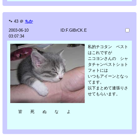
🐾
43
＠
ちか
2003-06-10
ID:F.GlBrCK.E
03:07:34
私的チコタン ベスト
はこれですが
ニコヨンさんの シャ
タチャンベストショト
フォトには
いつもアイーンとなっ
てます。
以下まとめて連張りさ
せてもらいます。
皆 死 ぬ な よ