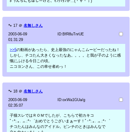
ﾎﾞｸんちにもほしーけど、ｷﾝｸﾏﾀﾝが…(・∀・；)
🐾
17
＠
名無しさん
2003-06-09
ID:BfR8uTnrUE
01:31:29
>>5
の動画があったら、史上最強のにゃんこムービーだったね！
しかし、チコたん大きくなったなあ。。。。と我が子のように感
慨にふける今日この頃。
ニコヨンさん、この幸せ者めっ！
🐾
18
＠
名無しさん
2003-06-09
ID:oxWa1GUa/g
02:35:07
子猫スレではＲＯＭでしたが、こちらで初カキコ
ﾟ･*:.｡. .｡.:*･゜おめでとうございまぁーす！ﾟ･*:.｡. .｡.:*･゜
チコたんはみんなのアイドル。ピンチのときはみんなで