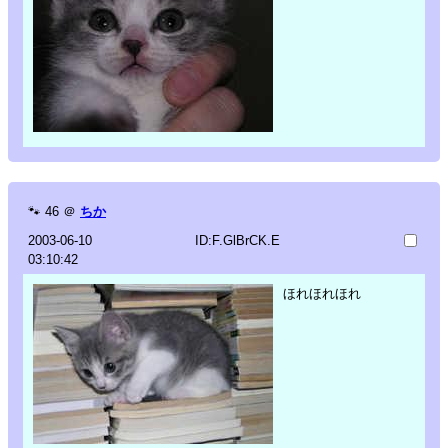
🐾
46
＠
ちか
2003-06-10
ID:F.GlBrCK.E
03:10:42
ほれほれほれ