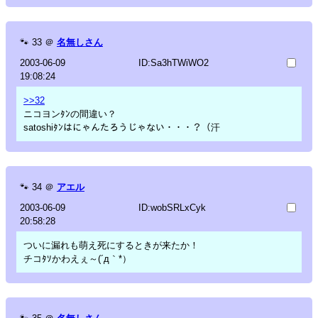
🐾
33
＠
名無しさん
2003-06-09
ID:Sa3hTWiWO2
19:08:24
>>32
ニコヨンﾀﾝの間違い？
satoshiﾀﾝはにゃんたろうじゃない・・・？（汗
🐾
34
＠
アエル
2003-06-09
ID:wobSRLxCyk
20:58:28
ついに漏れも萌え死にするときが来たか！
チコﾀｿかわえぇ～(´д｀*）