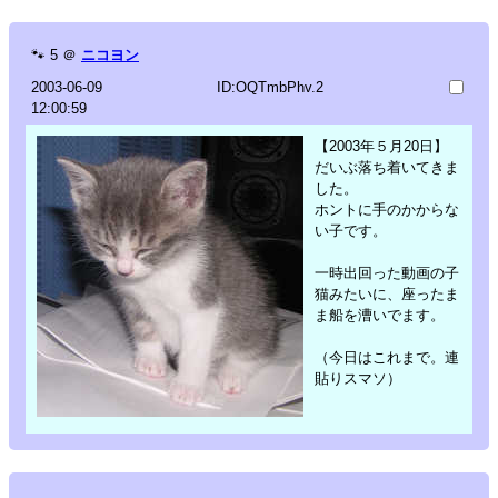
🐾
5
＠
ニコヨン
2003-06-09
ID:OQTmbPhv.2
12:00:59
【2003年５月20日】
だいぶ落ち着いてきま
した。
ホントに手のかからな
い子です。
一時出回った動画の子
猫みたいに、座ったま
ま船を漕いでます。
（今日はこれまで。連
貼りスマソ）