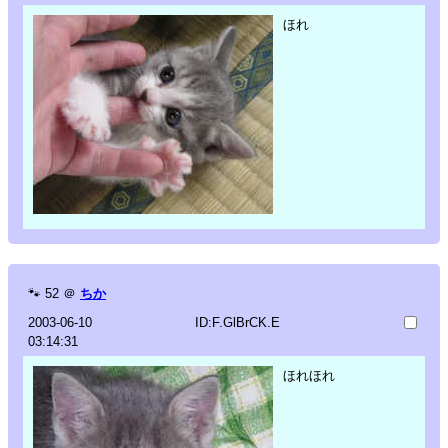
ほれ
🐾
52
＠
ちか
2003-06-10
ID:F.GlBrCK.E
03:14:31
ほれほれ