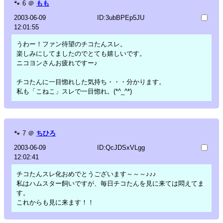
🐾
6
＠
もも
2003-06-09
ID:3ubBPEp5JU
12:01:55
うわー！ファン待望のチコたんスレ。
楽しみにしてましたのでとても嬉しいです。
ニコヨンさんお疲れですー♪
チコたんに一目惚れした気持ち・・・分かります。
私も「こねこ」スレで一目惚れ。(*^_^*)
🐾
7
＠
ちひろ
2003-06-09
ID:QcJDSxVLgg
12:02:41
チコたんスレ化おめでとうございます～～～♪♪♪
私はハムスター飼いですが、毎日チコたんを見に来ては悶えてま
す。
これからも見に来ます！！