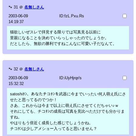
🐾
31
＠
名無しさん
2003-06-09
ID:fzL.Pxu.Rs
14:19:37
猫欲しいぜスレで拝見する限りでは写真見る以前に
里親になることを決めていらっしゃったのでしょうか。
だとしたら、無欲の勝利ですねこんなに可愛い子だなんて。
🐾
32
＠
名無しさん
2003-06-09
ID:iUyHjrqr/s
15:32:32
satoshiﾀﾝ、あなたチコﾀﾝを武器に今までいったい何人萌え氏にさ
せたと思ってるのでつか！
さあ、これからは今まで以上に萌え氏にさせてくだちゃい♪ｗ
それにしても、チコﾀﾝの成長は写真を見比べただけでも分かりま
すね。
やはりもう倍近く成長した感じでしょうかね。
チコﾀﾝは少しアメショー入ってると思いません？