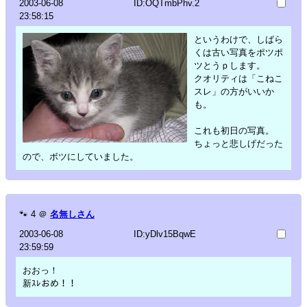
2003-06-08
ID:OQTmbPhv.2
23:58:15
というわけで、しばら
くは古い写真をポツポ
ツとうｐします。
クオリティは「こねこ
スレ」の方がいいか
も。
これも初日の写真。
ちょっと悲しげだった
ので、ボツにしていました。
🐾
4
＠
名無しさん
2003-06-08
ID:yDlv15BqwE
23:59:59
おおっ！
新ｽﾚおめ！！