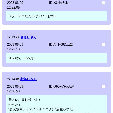
2003-06-09
ID:z3.4nr3uks
12:22:09
うぉ、チコたんいぱ～い。おめ♪
🐾
13
＠
名無しさん
2003-06-09
ID:AHN09D.xZ2
12:22:13
スレ建て、乙です
🐾
14
＠
名無しさん
2003-06-09
ID:d6OFVFpBaM
12:30:53
新スレお疲れ様です！
やったぁ
”超大型ネットアイドルチコタン”誕生っすね!!