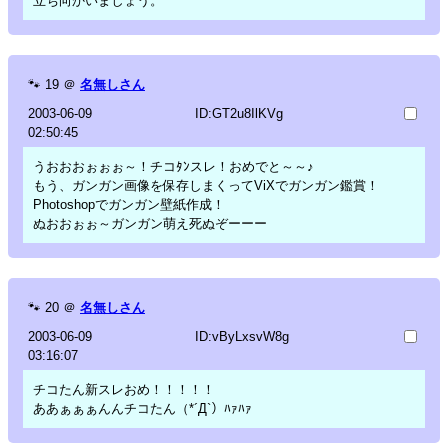
立ち向かいましょう。
🐾
19
＠
名無しさん
2003-06-09
ID:GT2u8IlKVg
02:50:45
うおおおぉぉぉ～！チコﾀﾝスレ！おめでと～～♪
もう、ガンガン画像を保存しまくってViXでガンガン鑑賞！
Photoshopでガンガン壁紙作成！
ぬおおぉぉ～ガンガン萌え死ぬぞーーー
🐾
20
＠
名無しさん
2003-06-09
ID:vByLxsvW8g
03:16:07
チコたん新スレおめ！！！！！
ああぁぁぁんんチコたん（*´Д`）ﾊｧﾊｧ