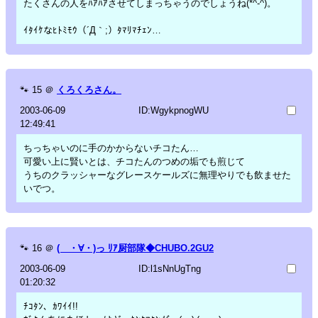
たくさんの人をﾊｱﾊｱさせてしまっちゃうのでしょうね(*^-^)。
ｲﾀｲｹなﾋﾄﾐﾓｳ（´Д｀;）ﾀﾏﾘﾏﾁｪﾝ…
🐾
15
＠
くろくろさん。
2003-06-09
ID:WgykpnogWU
12:49:41
ちっちゃいのに手のかからないチコたん…
可愛い上に賢いとは、チコたんのつめの垢でも煎じて
うちのクラッシャーなグレースケールズに無理やりでも飲ませた
いでつ。
🐾
16
＠
( ・∀・)っ ﾘｱ厨部隊◆CHUBO.2GU2
2003-06-09
ID:l1sNnUgTng
01:20:32
ﾁｺﾀﾝ、ｶﾜｲｲ!!