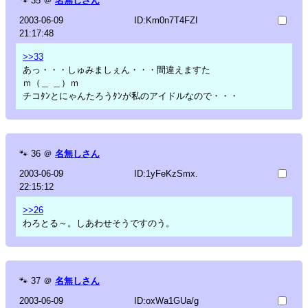
🐾
35
＠
名無しさん
2003-06-09
ID:Km0n7T4FZI
21:17:48
>>33
あっ・・・しゅみましぇん・・・間違えますた
ｍ（＿ ＿）ｍ
チコﾀﾝとにゃんたろうﾀﾝが私のアイドルなので・・・
🐾
36
＠
名無しさん
2003-06-09
ID:1yFeKzSmx.
22:15:12
>>26
わろとる～。しあわせそうですのう。
🐾
37
＠
名無しさん
2003-06-09
ID:oxWa1GUa/g