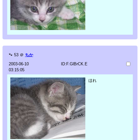
🐾
53
＠
ちか
2003-06-10
ID:F.GlBrCK.E
03:15:05
ほれ