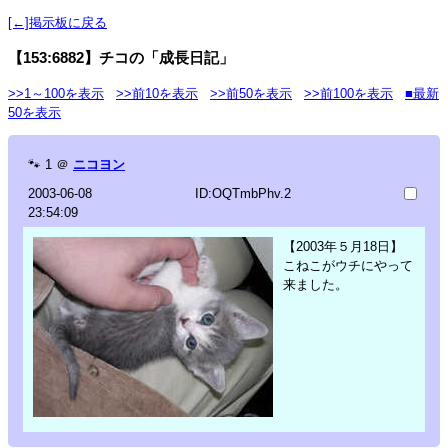
[←]掲示板に戻る
【153:6882】チコの「成長日記」
>>1～100を表示
>>前10を表示
>>前50を表示
>>前100を表示
■最新
50を表示
🐾
1
＠
ニコヨン
2003-06-08
ID:OQTmbPhv.2
23:54:09
【2003年５月18日】
こねこがウチにやって
来ました。