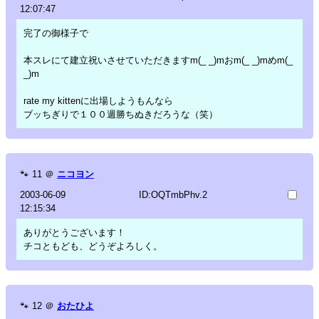
12:07:47
完了の御様子で
本スレにて建立祝いさせていただきますm(_ _)mおm(_ _)mめm(_
_)m
rate my kittenに出場しようもんなら
ブッちぎりで１００週勝ちぬきだろうな（笑）
🐾
11
＠
ニコヨン
2003-06-09
ID:OQTmbPhv.2
12:15:34
ありがとうございます！
チコともども、どうぞよろしく。
🐾
12
＠
おたひよ