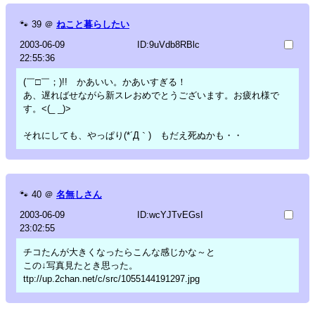
🐾
39
＠
ねこと暮らしたい
2003-06-09
ID:9uVdb8RBlc
22:55:36
(￣□￣；)!! かあいい。かあいすぎる！
あ、遅ればせながら新スレおめでとうございます。お疲れ様で
す。<(_ _)>
それにしても、やっぱり(*´Д｀) もだえ死ぬかも・・
🐾
40
＠
名無しさん
2003-06-09
ID:wcYJTvEGsI
23:02:55
チコたんが大きくなったらこんな感じかな～と
この↓写真見たとき思った。
ttp://up.2chan.net/c/src/1055144191297.jpg