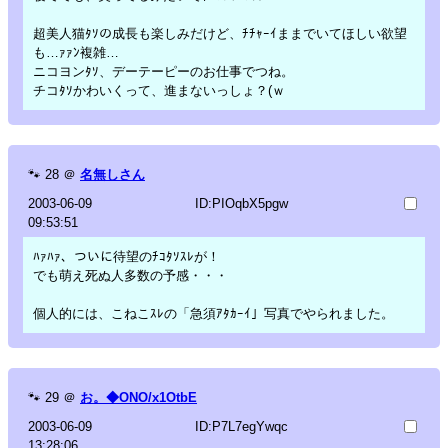
超美人猫ﾀｿの成長も楽しみだけど、ﾁﾁｬｰｲままでいてほしい欲望
も…ｧｧﾝ複雑…
ニコヨンﾀｿ、デーテーピーのお仕事でつね。
チコﾀｿかわいくって、進まないっしょ？(ｗ
🐾
28
＠
名無しさん
2003-06-09
ID:PIOqbX5pgw
09:53:51
ﾊｧﾊｧ、ついに待望のﾁｺﾀｿｽﾚが！
でも萌え死ぬ人多数の予感・・・
個人的には、こねこｽﾚの「急須ｱﾀｶｰｲ」写真でやられました。
🐾
29
＠
お。◆ONO/x1OtbE
2003-06-09
ID:P7L7egYwqc
13:28:06