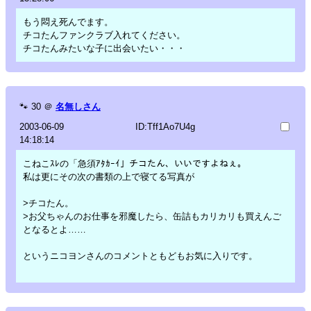
もう悶え死んでます。
チコたんファンクラブ入れてください。
チコたんみたいな子に出会いたい・・・
🐾
30
＠
名無しさん
2003-06-09
ID:Tff1Ao7U4g
14:18:14
こねこｽﾚの「急須ｱﾀｶｰｲ」チコたん、いいですよねぇ。
私は更にその次の書類の上で寝てる写真が
>チコたん。
>お父ちゃんのお仕事を邪魔したら、缶詰もカリカリも買えんご
となるとよ……
というニコヨンさんのコメントともどもお気に入りです。