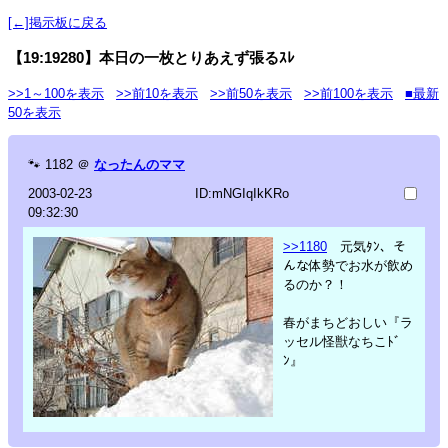
[←]掲示板に戻る
【19:19280】本日の一枚とりあえず張るｽﾚ
>>1～100を表示
>>前10を表示
>>前50を表示
>>前100を表示
■最新
50を表示
🐾
1182
＠
なったんのママ
2003-02-23
ID:mNGIqIkKRo
09:32:30
>>1180
元気ﾀﾝ、そ
んな体勢でお水が飲め
るのか？！
春がまちどおしい『ラ
ッセル怪獣なちこﾄﾞ
ﾝ』