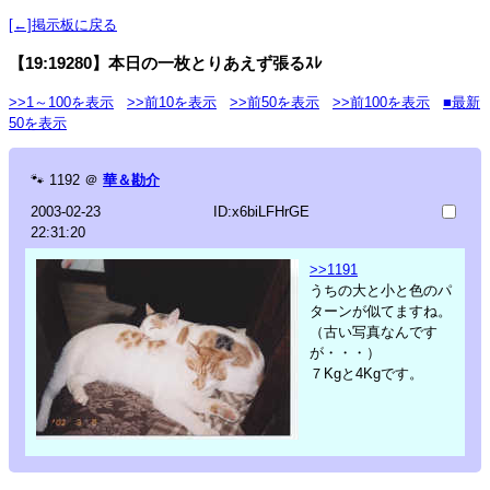
[←]掲示板に戻る
【19:19280】本日の一枚とりあえず張るｽﾚ
>>1～100を表示
>>前10を表示
>>前50を表示
>>前100を表示
■最新
50を表示
🐾
1192
＠
華＆勘介
2003-02-23
ID:x6biLFHrGE
22:31:20
>>1191
うちの大と小と色のパ
ターンが似てますね。
（古い写真なんです
が・・・）
７Kgと4Kgです。